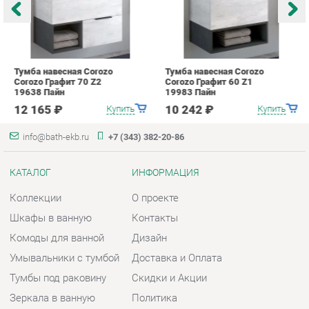
info@bath-ekb.ru
+7 (343) 382-20-86
КАТАЛОГ
ИНФОРМАЦИЯ
Коллекции
О проекте
Шкафы в ванную
Контакты
Комоды для ванной
Дизайн
Умывальники с тумбой
Доставка и Оплата
Тумбы под раковину
Скидки и Акции
Зеркала в ванную
Политика
Умывальники
Гарантия
Экраны
Помощь
ГОРОДА
КОНТАКТЫ
Весь мир
Шоурум и склад самовывоза
Екатеринбург
Адрес: г. Екатеринбург,
Металлургов, 84