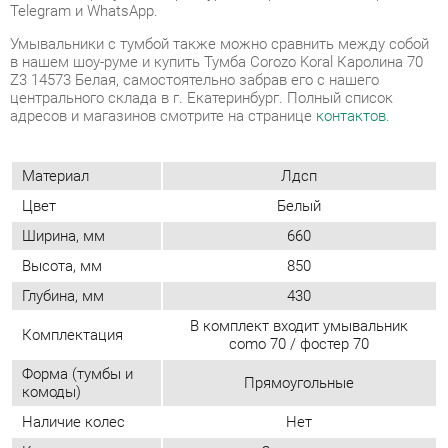
адресов и магазинов смотрите на странице
контактов
.
Материал
Лдсп
Цвет
Белый
Ширина, мм
660
Высота, мм
850
Глубина, мм
430
В комплект входит умывальник
Комплектация
como 70 / фостер 70
Форма (тумбы и
Прямоугольные
комоды)
Наличие колес
Нет
Конструкция
С ящиками
Стиль (тумбы/
Современный
комоды)
Замок
Нет
Максимальная
705
ширина, мм