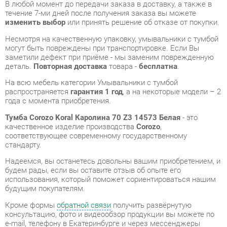
могут быть повреждены при транспортировке. Если Вы
заметили дефект при приёме - мы заменим поврежденную
деталь.
Повторная доставка
товара -
бесплатна
.
На всю мебель категории Умывальники с тумбой
распространяется
гарантия 1 год
, а на некоторые модели – 2
года с момента приобретения.
Тумба Corozo Koral Каролина 70 Z3 14573 Белая
- это
качественное изделие производства
Corozo
,
соответствующее современному государственному
стандарту.
Надеемся, вы останетесь довольны вашим приобретением, и
будем рады, если вы оставите отзыв об опыте его
использования, который поможет сориентироваться нашим
будущим покупателям.
Кроме формы
обратной связи
получить развёрнутую
консультацию, фото и видеообзор продукции вы можете по
e-mail, телефону в Екатеринбурге и через мессенджеры
Telegram и WhatsApp.
Умывальники с тумбой также можно сравнить между собой
в нашем шоу-руме и купить Тумба Corozo Koral Каролина 70
Z3 14573 Белая, самостоятельно забрав его с нашего
центрального склада в г. Екатеринбург. Полный список