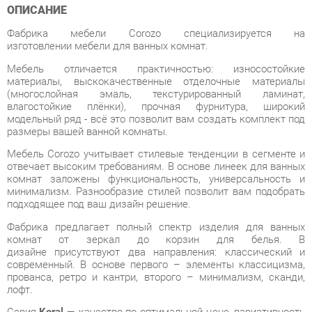
изготовлении мебели для ванных комнат.
Мебель отличается практичностью: износостойкие
материалы, выскокачественные отделочные материалы
(многослойная эмаль, текстурированный ламинат,
влагостойкие плёнки), прочная фурнитура, широкий
модельный ряд - всё это позволит вам создать комплект под
размеры вашей ванной комнаты.
Мебель Corozo учитывает стилевые тенденции в сегменте и
отвечает высоким требованиям. В основе линеек для ванных
комнат заложены функциональность, универсальность и
минимализм. Разнообразие стилей позволит вам подобрать
подходящее под ваш дизайн решение.
Фабрика предлагает полный спектр изделия для ванных
комнат от зеркал до корзин для белья. В
дизайне присутствуют два направления: классический и
современный. В основе первого – элементы классицизма,
прованса, ретро и кантри, второго – минимализм, сканди,
лофт.
Серия
Koral
— качество по оптимальной цене, вариативность
комплектов, фасады в плёнке. Подходит для разных
стилевых направлений как просторных, так и компактных
помещений.