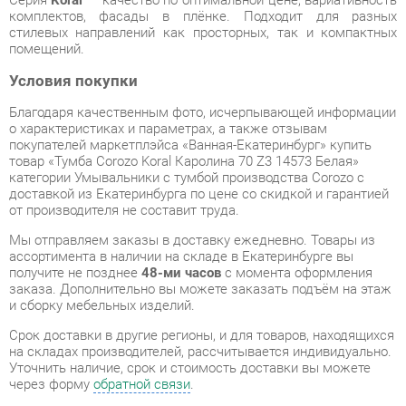
Условия покупки
Благодаря качественным фото, исчерпывающей информации
о характеристиках и параметрах, а также отзывам
покупателей маркетплэйса «Ванная-Екатеринбург» купить
товар «Тумба Corozo Koral Каролина 70 Z3 14573 Белая»
категории Умывальники с тумбой производства Corozo с
доставкой из Екатеринбурга по цене со скидкой и гарантией
от производителя не составит труда.
Мы отправляем заказы в доставку ежедневно. Товары из
ассортимента в наличии на складе в Екатеринбурге вы
получите не позднее
48-ми часов
с момента оформления
заказа. Дополнительно вы можете заказать подъём на этаж
и сборку мебельных изделий.
Срок доставки в другие регионы, и для товаров, находящихся
на складах производителей, рассчитывается индивидуально.
Уточнить наличие, срок и стоимость доставки вы можете
через форму
обратной связи
.
В любой момент до передачи заказа в доставку, а также в
течение 7-ми дней после получения заказа вы можете
изменить выбор
или принять решение об отказе от покупки.
Несмотря на качественную упаковку, умывальники с тумбой