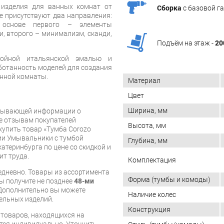
 изделия для ванных комнат от
Сборка
с базовой г
не присутствуют два направления:
 основе первого – элементы
и, второго – минимализм, сканди,
Подъём на этаж -
20
лойной итальянской эмалью и
отанность моделей для создания
анной комнаты.
Материал
Цвет
Ширина, мм
рпывающей информации о
же отзывам покупателей
Высота, мм
купить товар «Тумба Corozo
рии Умывальники с тумбой
Глубина, мм
катеринбурга по цене со скидкой и
ит труда.
Комплектация
дневно. Товары из ассортимента
Форма (тумбы и комоды)
вы получите не позднее
48-ми
Дополнительно вы можете
Наличие колес
бельных изделий.
Конструкция
я товаров, находящихся на
тся индивидуально. Уточнить