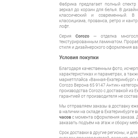
Фабрика предлагает полный спектр
зеркал до корзин для белья. В дизай
классический и современный. В
классицизма, прованса, ретро и кантр
лофт.
Серия
Corozo
— отделка многос
текстурированным ламинатом. Прораб
стиля и дизайнерского оформления в
Условия покупки
Благодаря качественным фото, исче
характеристиках и параметрах, а так
маркетплэйса «Ванная-Екатеринбург» 
Corozo Верона 65 9147 Антик» катего
производства Corozo с доставкой из Е
гарантией от производителя не состав
Мы отправляем заказы в доставку еже
в наличии на складе в Екатеринбурге 
часов
с момента оформления заказа. 
заказать подъём на этаж и сборку ме
Срок доставки в другие регионы, и дл
складах производителей, рассчитывае