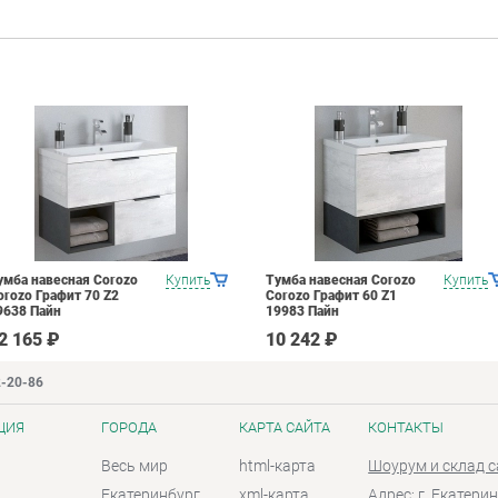
умба навесная Corozo
Купить
Тумба навесная Corozo
Купить
orozo Графит 70 Z2
Corozo Графит 60 Z1
9638 Пайн
19983 Пайн
2 165 ₽
10 242 ₽
2-20-86
ЦИЯ
ГОРОДА
КАРТА САЙТА
КОНТАКТЫ
Весь мир
html-карта
Шоурум и склад 
Екатеринбург
xml-карта
Адрес: г. Екатерин