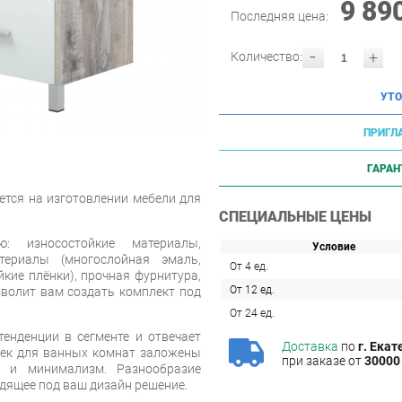
9 89
Последняя цена:
-
+
Количество:
УТО
ПРИГЛ
ГАРАН
ется на изготовлении мебели для
СПЕЦИАЛЬНЫЕ ЦЕНЫ
ю: износостойкие материалы,
Условие
териалы (многослойная эмаль,
От 4 ед.
кие плёнки), прочная фурнитура,
От 12 ед.
зволит вам создать комплект под
От 24 ед.
енденции в сегменте и отвечает
Доставка
по
г. Екат
еек для ванных комнат заложены
при заказе от
30000 
ь и минимализм. Разнообразие
дящее под ваш дизайн решение.