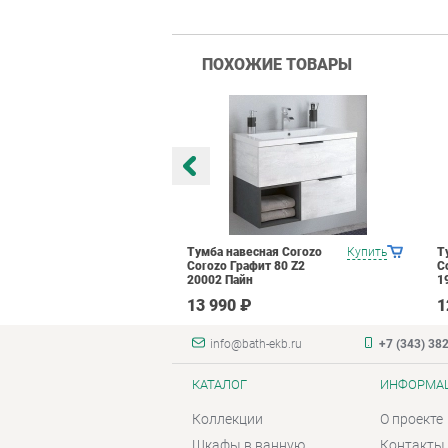
ПОХОЖИЕ ТОВАРЫ
есная Corozo
Купить
Тумба навесная Corozo
Купить
Т
фит 90 Z2
Corozo Графит 80 Z2
C
н
20002 Пайн
1
₽
13 990 ₽
1
info@bath-ekb.ru
+7 (343) 38
КАТАЛОГ
ИНФОРМА
Коллекции
О проекте
Шкафы в ванную
Контакты