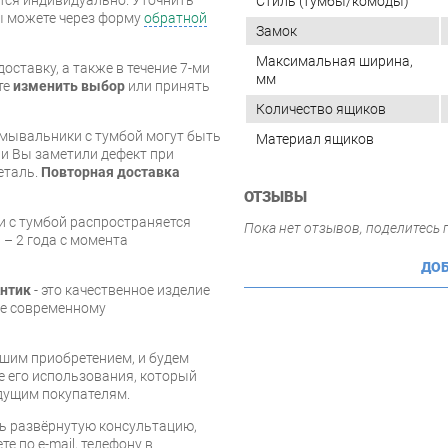
Стиль (тумбы/комоды)
вы можете через форму
обратной
Замок
Максимальная ширина,
оставку, а также в течение 7-ми
мм
те
изменить выбор
или принять
Количество ящиков
умывальники с тумбой могут быть
Материал ящиков
и Вы заметили дефект при
еталь.
Повторная доставка
ОТЗЫВЫ
и с тумбой распространяется
Пока нет отзывов, поделитесь
 – 2 года с момента
ДОБ
Антик
- это качественное изделие
ее современному
шим приобретением, и будем
е его использования, который
дущим покупателям.
ь развёрнутую консультацию,
е по e-mail, телефону в