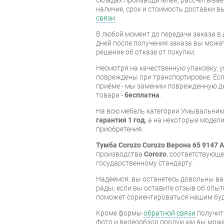
наличие, срок и стоимость доставки 
связи
.
В любой момент до передачи заказа в д
дней после получения заказа вы може
решение об отказе от покупки.
Несмотря на качественную упаковку, 
повреждены при транспортировке. Есл
приёме - мы заменим поврежденную д
товара -
бесплатна
.
На всю мебель категории Умывальник
гарантия 1 год
, а на некоторые модели
приобретения.
Тумба Corozo Corozo Верона 65 9147 
производства
Corozo
, соответствующ
государственному стандарту.
Надеемся, вы останетесь довольны ва
рады, если вы оставите отзыв об опыт
поможет сориентироваться нашим бу
Кроме формы
обратной связи
получит
фото и видеообзор продукции вы может