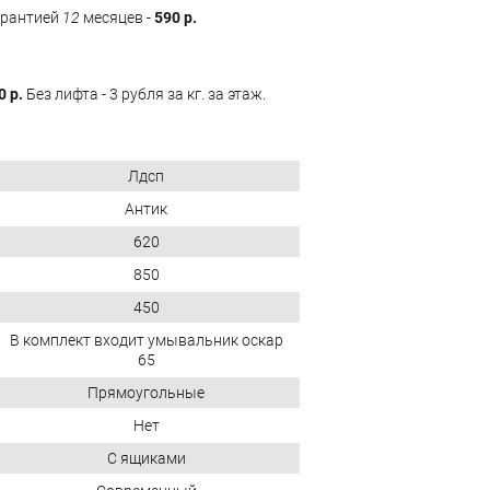
арантией
12
месяцев -
590 р.
0 р.
Без лифта - 3 рубля за кг. за этаж.
Лдсп
Антик
620
850
450
В комплект входит умывальник оскар
65
Прямоугольные
Нет
С ящиками