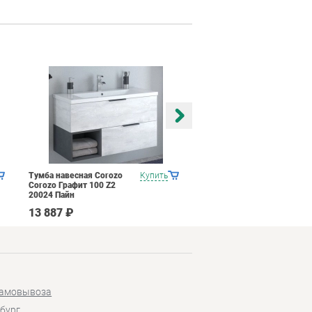
Тумба навесная Corozo
Купить
Тумба навесная Corozo
Corozo Графит 100 Z2
Corozo Гольф 65 10573
20024 Пайн
Сонома
13 887 ₽
14 451 ₽
самовывоза
бург,