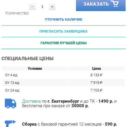
Количество:
УТОЧНИТЬ НАЛИЧИЕ
ПРИГЛАСИТЬ ЗАМЕРЩИКА
ГАРАНТИЯ ЛУЧШЕЙ ЦЕНЫ
СПЕЦИАЛЬНЫЕ ЦЕНЫ
Условие
Цена
От 4 ед.
8 133 ₽
От 12 ед.
7 919 ₽
От 24 ед.
7 705 ₽
Доставка
по
г. Екатеринбург
и до ТК -
1490 р.
и
бесплатна при заказе от
30000 р.
Сборка
с базовой гарантией
12
месяцев -
590 р.
Подъём на этаж -
200 р.
Без лифта - 3 рубля за кг.