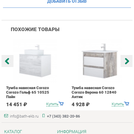
Тумба навесная Corozo
Тумба навесная Corozo
Т
Corozo Гольф 65 10525
Corozo Верона 60 12840
C
Пайн
Антик
А
14 451 ₽
4 928 ₽
Купить
Купить
info@bath-ekb.ru
+7 (343) 382-20-86
КАТАЛОГ
ИНФОРМАЦИЯ
Коллекции
О проекте
Шкафы в ванную
Контакты
Комоды для ванной
Дизайн
Умывальники с тумбой
Доставка и Оплата
Тумбы под раковину
Скидки и Акции