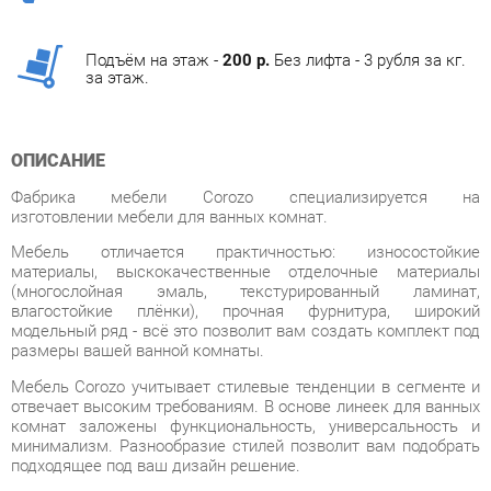
за этаж.
ОПИСАНИЕ
Фабрика мебели Corozo специализируется на
изготовлении мебели для ванных комнат.
Мебель отличается практичностью: износостойкие
материалы, выскокачественные отделочные материалы
(многослойная эмаль, текстурированный ламинат,
влагостойкие плёнки), прочная фурнитура, широкий
модельный ряд - всё это позволит вам создать комплект под
размеры вашей ванной комнаты.
Мебель Corozo учитывает стилевые тенденции в сегменте и
отвечает высоким требованиям. В основе линеек для ванных
комнат заложены функциональность, универсальность и
минимализм. Разнообразие стилей позволит вам подобрать
подходящее под ваш дизайн решение.
Фабрика предлагает полный спектр изделия для ванных
комнат от зеркал до корзин для белья. В
дизайне присутствуют два направления: классический и
современный. В основе первого – элементы классицизма,