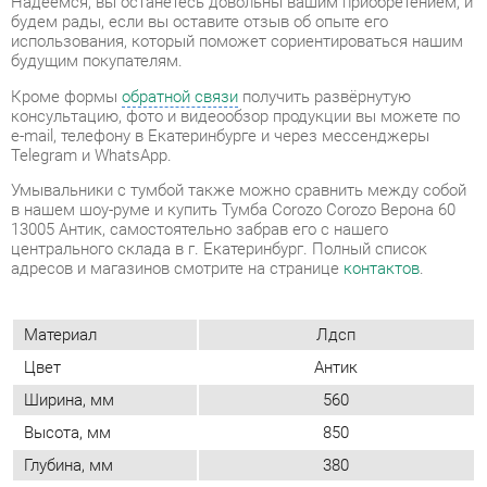
e-mail, телефону в Екатеринбурге и через мессенджеры
Telegram и WhatsApp.
Умывальники с тумбой также можно сравнить между собой
в нашем шоу-руме и купить Тумба Corozo Corozo Верона 60
13005 Антик, самостоятельно забрав его с нашего
центрального склада в г. Екатеринбург. Полный список
адресов и магазинов смотрите на странице
контактов
.
Материал
Лдсп
Цвет
Антик
Ширина, мм
560
Высота, мм
850
Глубина, мм
380
В комплект входит умывальник
Комплектация
фостер 60
Форма (тумбы и
Прямоугольные
комоды)
Наличие колес
Нет