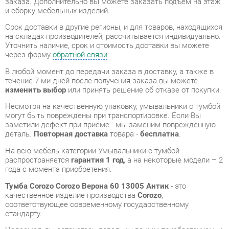
через форму
обратной связи
.
В любой момент до передачи заказа в доставку, а также в
течение 7-ми дней после получения заказа вы можете
изменить выбор
или принять решение об отказе от покупки.
Несмотря на качественную упаковку, умывальники с тумбой
могут быть повреждены при транспортировке. Если Вы
заметили дефект при приёме - мы заменим поврежденную
деталь.
Повторная доставка
товара -
бесплатна
.
На всю мебель категории Умывальники с тумбой
распространяется
гарантия 1 год
, а на некоторые модели – 2
года с момента приобретения.
Тумба Corozo Corozo Верона 60 13005 Антик
- это
качественное изделие производства
Corozo
,
соответствующее современному государственному
стандарту.
Надеемся, вы останетесь довольны вашим приобретением, и
будем рады, если вы оставите отзыв об опыте его
использования, который поможет сориентироваться нашим
будущим покупателям.
Кроме формы
обратной связи
получить развёрнутую
консультацию, фото и видеообзор продукции вы можете по