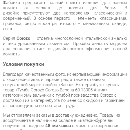
прованса, ретро и кантри, второго – минимализм, сканди,
лофт.
Серия
Corozo
— отделка многослойной итальянской эмалью
и текстурированным ламинатом. Проработанность моделей
для создания стиля и дизайнерского оформления ванной
комнаты.
Условия покупки
Благодаря качественным фото, исчерпывающей информации
о характеристиках и параметрах, а также отзывам
покупателей маркетплэйса «Ванная-Екатеринбург» купить
товар «Тумба Corozo Corozo Верона 60 13005 Антик»
категории Умывальники с тумбой производства Corozo с
доставкой из Екатеринбурга по цене со скидкой и гарантией
от производителя не составит труда.
Мы отправляем заказы в доставку ежедневно. Товары из
ассортимента в наличии на складе в Екатеринбурге вы
получите не позднее
48-ми часов
с момента оформления
заказа. Дополнительно вы можете заказать подъём на этаж
и сборку мебельных изделий.
Срок доставки в другие регионы, и для товаров, находящихся
на складах производителей, рассчитывается индивидуально.
Уточнить наличие, срок и стоимость доставки вы можете