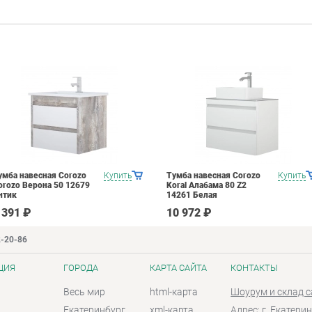
умба навесная Corozo
Купить
Тумба навесная Corozo
Купить
orozo Верона 50 12679
Koral Алабама 80 Z2
нтик
14261 Белая
 391 ₽
10 972 ₽
2-20-86
ЦИЯ
ГОРОДА
КАРТА САЙТА
КОНТАКТЫ
Весь мир
html-карта
Шоурум и склад 
Екатеринбург
xml-карта
Адрес: г. Екатерин