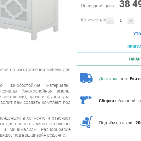
38 4
Последняя цена:
-
+
Количество:
УТО
ПРИГЛ
ГАРАН
ется на изготовлении мебели для
Доставка
по
г. Екат
ю: износостойкие материалы,
териалы (многослойная эмаль,
кие плёнки), прочная фурнитура,
Сборка
с базовой г
зволит вам создать комплект под
енденции в сегменте и отвечает
Подъём на этаж -
20
еек для ванных комнат заложены
ь и минимализм. Разнообразие
дящее под ваш дизайн решение.