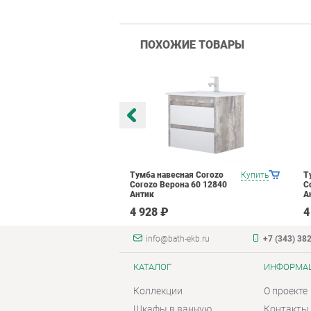
ПОХОЖИЕ ТОВАРЫ
есная Corozo
Купить
Тумба навесная Corozo
Купить
Т
льф 65 10525
Corozo Верона 60 12840
C
Антик
А
₽
4 928 ₽
4
info@bath-ekb.ru
+7 (343) 38
КАТАЛОГ
ИНФОРМА
Коллекции
О проекте
Шкафы в ванную
Контакты