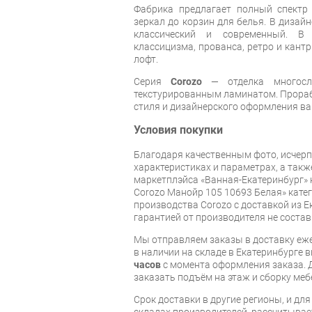
Фабрика предлагает полный спектр
зеркал до корзин для белья. В дизай
классический и современный. В
классицизма, прованса, ретро и кантр
лофт.
Серия
Corozo
— отделка многос
текстурированным ламинатом. Прораб
стиля и дизайнерского оформления в
Условия покупки
Благодаря качественным фото, исче
характеристиках и параметрах, а так
маркетплэйса «Ванная-Екатеринбург» 
Corozo Манойр 105 10693 Белая» кате
производства Corozo с доставкой из Е
гарантией от производителя не состав
Мы отправляем заказы в доставку еже
в наличии на складе в Екатеринбурге 
часов
с момента оформления заказа. 
заказать подъём на этаж и сборку ме
Срок доставки в другие регионы, и дл
складах производителей, рассчитывае