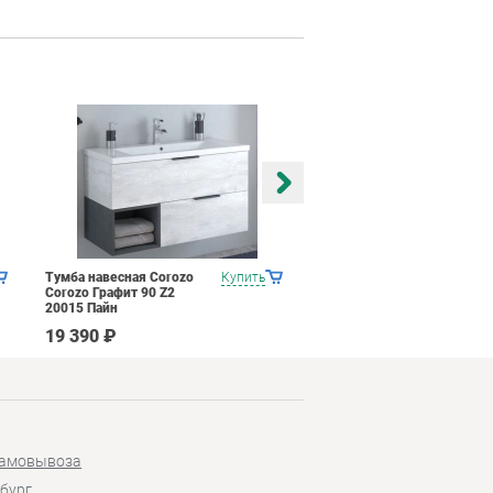
Тумба навесная Corozo
Купить
Тумба навесная Corozo
Corozo Графит 90 Z2
Corozo Графит 80 Z2
20015 Пайн
20002 Пайн
19 390 ₽
13 990 ₽
самовывоза
бург,