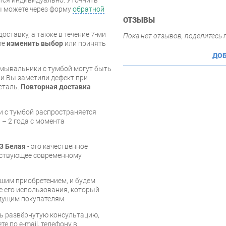
вы можете через форму
обратной
ОТЗЫВЫ
оставку, а также в течение 7-ми
Пока нет отзывов, поделитесь
те
изменить выбор
или принять
ДОБ
умывальники с тумбой могут быть
и Вы заметили дефект при
еталь.
Повторная доставка
и с тумбой распространяется
 – 2 года с момента
3 Белая
- это качественное
тствующее современному
шим приобретением, и будем
е его использования, который
дущим покупателям.
ь развёрнутую консультацию,
е по e-mail, телефону в