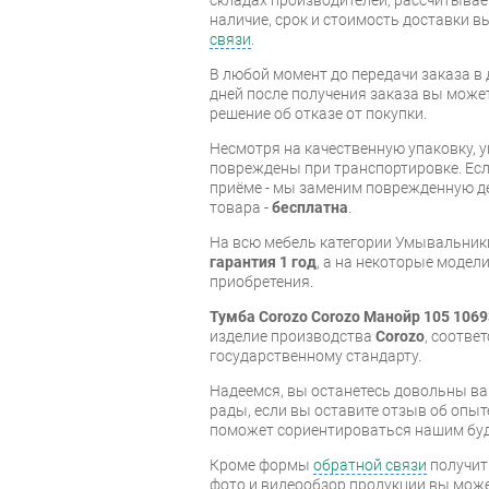
наличие, срок и стоимость доставки 
связи
.
В любой момент до передачи заказа в д
дней после получения заказа вы може
решение об отказе от покупки.
Несмотря на качественную упаковку, 
повреждены при транспортировке. Есл
приёме - мы заменим поврежденную д
товара -
бесплатна
.
На всю мебель категории Умывальник
гарантия 1 год
, а на некоторые модели
приобретения.
Тумба Corozo Corozo Манойр 105 1069
изделие производства
Corozo
, соотве
государственному стандарту.
Надеемся, вы останетесь довольны ва
рады, если вы оставите отзыв об опыт
поможет сориентироваться нашим бу
Кроме формы
обратной связи
получит
фото и видеообзор продукции вы может