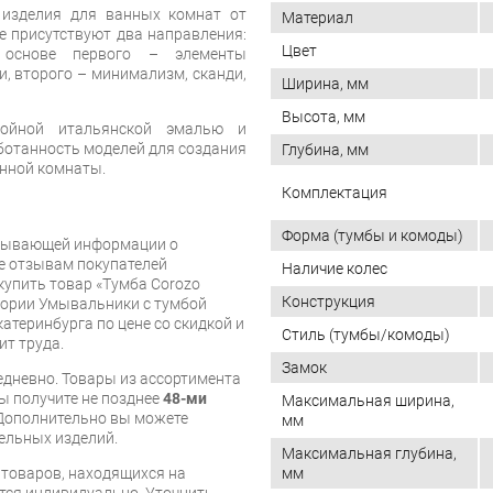
 изделия для ванных комнат от
Материал
не присутствуют два направления:
Цвет
 основе первого – элементы
и, второго – минимализм, сканди,
Ширина, мм
Высота, мм
лойной итальянской эмалью и
отанность моделей для создания
Глубина, мм
анной комнаты.
Комплектация
Форма (тумбы и комоды)
рпывающей информации о
же отзывам покупателей
Наличие колес
купить товар «Тумба Corozo
Конструкция
гории Умывальники с тумбой
катеринбурга по цене со скидкой и
Стиль (тумбы/комоды)
ит труда.
Замок
дневно. Товары из ассортимента
вы получите не позднее
48-ми
Максимальная ширина,
Дополнительно вы можете
мм
бельных изделий.
Максимальная глубина,
я товаров, находящихся на
мм
тся индивидуально. Уточнить