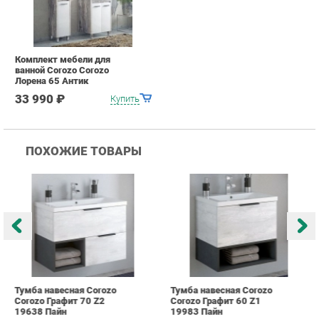
ПОХОЖИЕ ТОВАРЫ
Тумба навесная Corozo
Тумба навесная Corozo
Т
Corozo Графит 70 Z2
Corozo Графит 60 Z1
C
19638 Пайн
19983 Пайн
2
12 165 ₽
10 242 ₽
Купить
Купить
info@bath-ekb.ru
+7 (343) 382-20-86
КАТАЛОГ
ИНФОРМАЦИЯ
Коллекции
О проекте