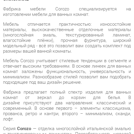
Мебель отличается практичностью: износостойкие
материалы, выскокачественные отделочные материалы
(многослойная эмаль, текстурированный ламинат,
влагостойкие плёнки), прочная фурнитура, широкий
модельный ряд - всё это позволит вам создать комплект под
размеры вашей ванной комнаты.
Мебель Corozo учитывает стилевые тенденции в сегменте и
отвечает высоким требованиям. В основе линеек для ванных
комнат заложены функциональность, универсальность и
минимализм. Разнообразие стилей позволит вам подобрать
подходящее под ваш дизайн решение.
Фабрика предлагает полный спектр изделия для ванных
комнат от зеркал до корзин для белья. В
дизайне присутствуют два направления: классический и
современный. В основе первого – элементы классицизма,
прованса, ретро и кантри, второго – минимализм, сканди,
лофт.
Серия
Corozo
— отделка многослойной итальянской эмалью
и текстурированным ламинатом. Проработанность моделей
для создания стиля и дизайнерского оформления ванной
комнаты.
Условия покупки