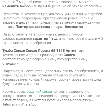
заметили дефект при приёме - мы заменим поврежденную
деталь.
Повторная доставка
товара -
бесплатна
.
На всю мебель категории Умывальники с тумбой
распространяется
гарантия 1 год
, а на некоторые модели – 2
года с момента приобретения.
Тумба Corozo Corozo Лорена 65 9115 Антик
- это
качественное изделие производства
Corozo
,
соответствующее современному государственному
стандарту.
Надеемся, вы останетесь довольны вашим приобретением, и
будем рады, если вы оставите отзыв об опыте его
использования, который поможет сориентироваться нашим
будущим покупателям.
Кроме формы
обратной связи
получить развёрнутую
консультацию, фото и видеообзор продукции вы можете по
e-mail, телефону в Екатеринбурге и через мессенджеры
Telegram и WhatsApp.
Умывальники с тумбой также можно сравнить между собой
в нашем шоу-руме и купить Тумба Corozo Corozo Лорена 65
9115 Антик, самостоятельно забрав его с нашего
центрального склада в г. Екатеринбург. Полный список
адресов и магазинов смотрите на странице
контактов
.