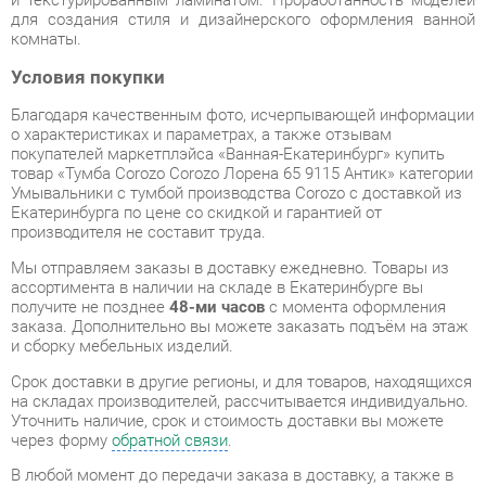
Благодаря качественным фото, исчерпывающей информации
о характеристиках и параметрах, а также отзывам
покупателей маркетплэйса «Ванная-Екатеринбург» купить
товар «Тумба Corozo Corozo Лорена 65 9115 Антик» категории
Умывальники с тумбой производства Corozo с доставкой из
Екатеринбурга по цене со скидкой и гарантией от
производителя не составит труда.
Мы отправляем заказы в доставку ежедневно. Товары из
ассортимента в наличии на складе в Екатеринбурге вы
получите не позднее
48-ми часов
с момента оформления
заказа. Дополнительно вы можете заказать подъём на этаж
и сборку мебельных изделий.
Срок доставки в другие регионы, и для товаров, находящихся
на складах производителей, рассчитывается индивидуально.
Уточнить наличие, срок и стоимость доставки вы можете
через форму
обратной связи
.
В любой момент до передачи заказа в доставку, а также в
течение 7-ми дней после получения заказа вы можете
изменить выбор
или принять решение об отказе от покупки.
Несмотря на качественную упаковку, умывальники с тумбой
могут быть повреждены при транспортировке. Если Вы