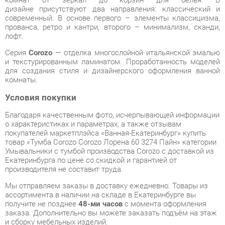
Серия
Corozo
— отделка многослойной итальянской эмалью
и текстурированным ламинатом. Проработанность моделей
для создания стиля и дизайнерского оформления ванной
комнаты.
Условия покупки
Благодаря качественным фото, исчерпывающей информации
о характеристиках и параметрах, а также отзывам
покупателей маркетплэйса «Ванная-Екатеринбург» купить
товар «Тумба Corozo Corozo Лорена 60 3274 Пайн» категории
Умывальники с тумбой производства Corozo с доставкой из
Екатеринбурга по цене со скидкой и гарантией от
производителя не составит труда.
Мы отправляем заказы в доставку ежедневно. Товары из
ассортимента в наличии на складе в Екатеринбурге вы
получите не позднее
48-ми часов
с момента оформления
заказа. Дополнительно вы можете заказать подъём на этаж
и сборку мебельных изделий.
Срок доставки в другие регионы, и для товаров, находящихся
на складах производителей, рассчитывается индивидуально.
Уточнить наличие, срок и стоимость доставки вы можете
через форму
обратной связи
.