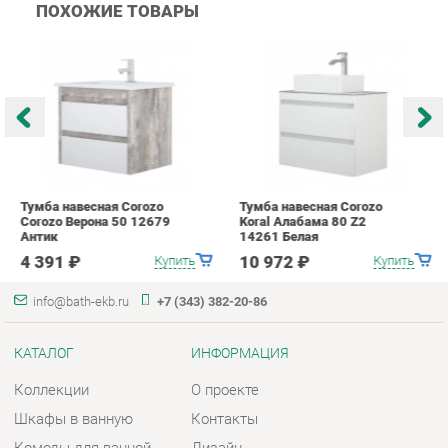
Тумба навесная Corozo
Тумба навесная Corozo
Т
Corozo Верона 50 12679
Koral Алабама 80 Z2
C
Антик
14261 Белая
2
4 391 ₽
10 972 ₽
Купить
Купить
info@bath-ekb.ru
+7 (343) 382-20-86
КАТАЛОГ
ИНФОРМАЦИЯ
Коллекции
О проекте
Шкафы в ванную
Контакты
Комоды для ванной
Дизайн
Умывальники с тумбой
Доставка и Оплата
Тумбы под раковину
Скидки и Акции
Зеркала в ванную
Политика
Умывальники
Гарантия
Экраны
Помощь