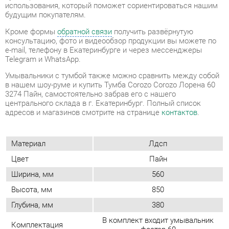
Telegram и WhatsApp.
Умывальники с тумбой также можно сравнить между собой
в нашем шоу-руме и купить Тумба Corozo Corozo Лорена 60
3274 Пайн, самостоятельно забрав его с нашего
центрального склада в г. Екатеринбург. Полный список
адресов и магазинов смотрите на странице
контактов
.
Материал
Лдсп
Цвет
Пайн
Ширина, мм
560
Высота, мм
850
Глубина, мм
380
В комплект входит умывальник
Комплектация
фостер 60
Форма (тумбы и
Прямоугольные
комоды)
Наличие колес
Нет
Конструкция
С дверцами