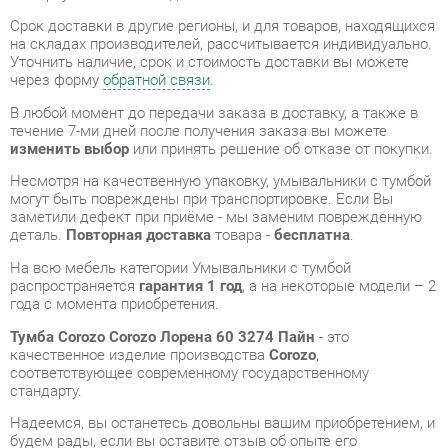
В любой момент до передачи заказа в доставку, а также в
течение 7-ми дней после получения заказа вы можете
изменить выбор
или принять решение об отказе от покупки.
Несмотря на качественную упаковку, умывальники с тумбой
могут быть повреждены при транспортировке. Если Вы
заметили дефект при приёме - мы заменим поврежденную
деталь.
Повторная доставка
товара -
бесплатна
.
На всю мебель категории Умывальники с тумбой
распространяется
гарантия 1 год
, а на некоторые модели – 2
года с момента приобретения.
Тумба Corozo Corozo Лорена 60 3274 Пайн
- это
качественное изделие производства
Corozo
,
соответствующее современному государственному
стандарту.
Надеемся, вы останетесь довольны вашим приобретением, и
будем рады, если вы оставите отзыв об опыте его
использования, который поможет сориентироваться нашим
будущим покупателям.
Кроме формы
обратной связи
получить развёрнутую
консультацию, фото и видеообзор продукции вы можете по
e-mail, телефону в Екатеринбурге и через мессенджеры