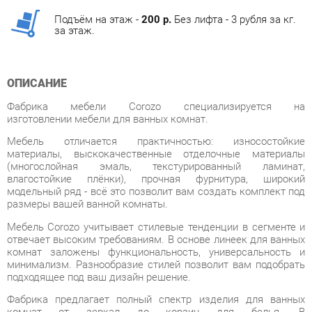
ОПИСАНИЕ
Фабрика мебели Corozo специализируется на
изготовлении мебели для ванных комнат.
Мебель отличается практичностью: износостойкие
материалы, выскокачественные отделочные материалы
(многослойная эмаль, текстурированный ламинат,
влагостойкие плёнки), прочная фурнитура, широкий
модельный ряд - всё это позволит вам создать комплект под
размеры вашей ванной комнаты.
Мебель Corozo учитывает стилевые тенденции в сегменте и
отвечает высоким требованиям. В основе линеек для ванных
комнат заложены функциональность, универсальность и
минимализм. Разнообразие стилей позволит вам подобрать
подходящее под ваш дизайн решение.
Фабрика предлагает полный спектр изделия для ванных
комнат от зеркал до корзин для белья. В
дизайне присутствуют два направления: классический и
современный. В основе первого – элементы классицизма,
прованса, ретро и кантри, второго – минимализм, сканди,
лофт.