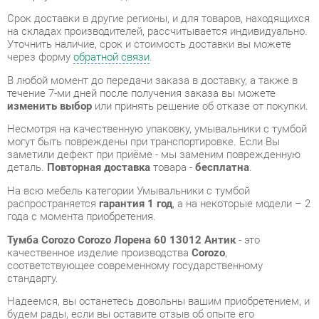
В любой момент до передачи заказа в доставку, а также в
течение 7-ми дней после получения заказа вы можете
изменить выбор
или принять решение об отказе от покупки.
Несмотря на качественную упаковку, умывальники с тумбой
могут быть повреждены при транспортировке. Если Вы
заметили дефект при приёме - мы заменим поврежденную
деталь.
Повторная доставка
товара -
бесплатна
.
На всю мебель категории Умывальники с тумбой
распространяется
гарантия 1 год
, а на некоторые модели – 2
года с момента приобретения.
Тумба Corozo Corozo Лорена 60 13012 Антик
- это
качественное изделие производства
Corozo
,
соответствующее современному государственному
стандарту.
Надеемся, вы останетесь довольны вашим приобретением, и
будем рады, если вы оставите отзыв об опыте его
использования, который поможет сориентироваться нашим
будущим покупателям.
Кроме формы
обратной связи
получить развёрнутую
консультацию, фото и видеообзор продукции вы можете по
e-mail, телефону в Екатеринбурге и через мессенджеры