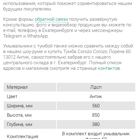
Telegram и WhatsApp.
Умывальники с тумбой также можно сравнить между собой
в нашем шоу-руме и купить Тумба Corozo Corozo Лорена 60
13012 Антик, самостоятельно забрав его с нашего
центрального склада в г. Екатеринбург. Полный список
адресов и магазинов смотрите на странице
контактов
.
Материал
Лдсп
Цвет
Антик
Ширина, мм
560
Высота, мм
850
Глубина, мм
380
В комплект входит умывальник
Комплектация
фостер 60
Форма (тумбы и
Прямоугольные
комоды)
Наличие колес
Нет
Конструкция
С дверцами