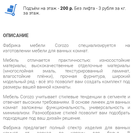
ОПИСАНИЕ
Фабрика мебели Corozo специализируется на
изготовлении мебели для ванных комнат.
Мебель отличается практичностью: износостойкие
материалы, выскокачественные отделочные материалы
(многослойная эмаль, текстурированный ламинат,
влагостойкие плёнки), прочная фурнитура, широкий
модельный ряд - всё это позволит вам создать комплект под
размеры вашей ванной комнаты.
Мебель Corozo учитывает стилевые тенденции в сегменте и
отвечает высоким требованиям. В основе линеек для ванных
комнат заложены функциональность, универсальность и
минимализм. Разнообразие стилей позволит вам подобрать
подходящее под ваш дизайн решение.
Фабрика предлагает полный спектр изделия для ванных
комнат от зеркал до корзин для белья. В
дизайне присутствуют два направления: классический и
современный. В основе первого – элементы классицизма,
прованса, ретро и кантри, второго – минимализм, сканди,
лофт.