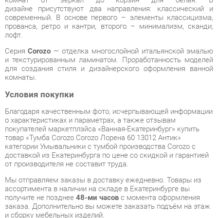
Серия
Corozo
— отделка многослойной итальянской эмалью
и текстурированным ламинатом. Проработанность моделей
для создания стиля и дизайнерского оформления ванной
комнаты.
Условия покупки
Благодаря качественным фото, исчерпывающей информации
о характеристиках и параметрах, а также отзывам
покупателей маркетплэйса «Ванная-Екатеринбург» купить
товар «Тумба Corozo Corozo Лорена 60 13012 Антик»
категории Умывальники с тумбой производства Corozo с
доставкой из Екатеринбурга по цене со скидкой и гарантией
от производителя не составит труда.
Мы отправляем заказы в доставку ежедневно. Товары из
ассортимента в наличии на складе в Екатеринбурге вы
получите не позднее
48-ми часов
с момента оформления
заказа. Дополнительно вы можете заказать подъём на этаж
и сборку мебельных изделий.
Срок доставки в другие регионы, и для товаров, находящихся
на складах производителей, рассчитывается индивидуально.
Уточнить наличие, срок и стоимость доставки вы можете
через форму
обратной связи
.