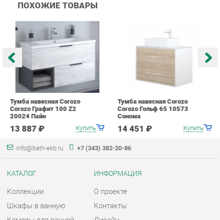
Тумба навесная Corozo
Тумба навесная Corozo
Т
Corozo Графит 100 Z2
Corozo Гольф 65 10573
C
20024 Пайн
Сонома
П
13 887 ₽
14 451 ₽
Купить
Купить
info@bath-ekb.ru
+7 (343) 382-20-86
КАТАЛОГ
ИНФОРМАЦИЯ
Коллекции
О проекте
Шкафы в ванную
Контакты
Комоды для ванной
Дизайн
Умывальники с тумбой
Доставка и Оплата
Тумбы под раковину
Скидки и Акции
Зеркала в ванную
Политика
Умывальники
Гарантия
Экраны
Помощь