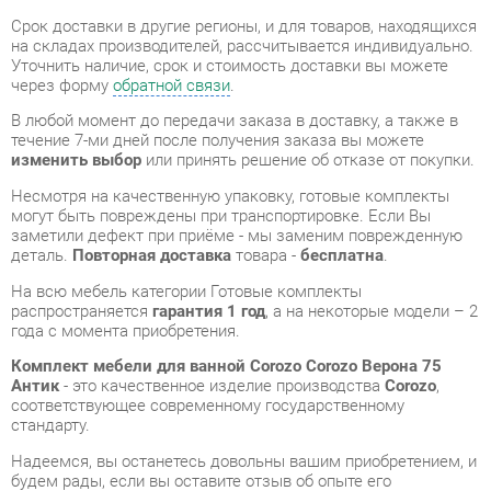
В любой момент до передачи заказа в доставку, а также в
течение 7-ми дней после получения заказа вы можете
изменить выбор
или принять решение об отказе от покупки.
Несмотря на качественную упаковку, готовые комплекты
могут быть повреждены при транспортировке. Если Вы
заметили дефект при приёме - мы заменим поврежденную
деталь.
Повторная доставка
товара -
бесплатна
.
На всю мебель категории Готовые комплекты
распространяется
гарантия 1 год
, а на некоторые модели – 2
года с момента приобретения.
Комплект мебели для ванной Corozo Corozo Верона 75
Антик
- это качественное изделие производства
Corozo
,
соответствующее современному государственному
стандарту.
Надеемся, вы останетесь довольны вашим приобретением, и
будем рады, если вы оставите отзыв об опыте его
использования, который поможет сориентироваться нашим
будущим покупателям.
Кроме формы
обратной связи
получить развёрнутую
консультацию, фото и видеообзор продукции вы можете по
e-mail, телефону в Екатеринбурге и через мессенджеры