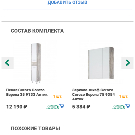
Пенал Corozo Corozo
Зеркало-шкаф Corozo
Т
Верона 35 9133 Антик
Corozo Верона 75 9354
В
1
шт.
1
шт.
Антик
12 190 ₽
5 384 ₽
Купить
Купить
ПОХОЖИЕ ТОВАРЫ