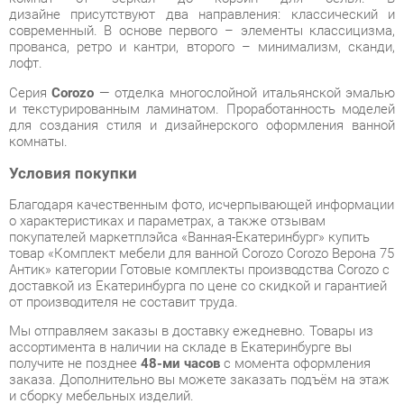
Серия
Corozo
— отделка многослойной итальянской эмалью
и текстурированным ламинатом. Проработанность моделей
для создания стиля и дизайнерского оформления ванной
комнаты.
Условия покупки
Благодаря качественным фото, исчерпывающей информации
о характеристиках и параметрах, а также отзывам
покупателей маркетплэйса «Ванная-Екатеринбург» купить
товар «Комплект мебели для ванной Corozo Corozo Верона 75
Антик» категории Готовые комплекты производства Corozo с
доставкой из Екатеринбурга по цене со скидкой и гарантией
от производителя не составит труда.
Мы отправляем заказы в доставку ежедневно. Товары из
ассортимента в наличии на складе в Екатеринбурге вы
получите не позднее
48-ми часов
с момента оформления
заказа. Дополнительно вы можете заказать подъём на этаж
и сборку мебельных изделий.
Срок доставки в другие регионы, и для товаров, находящихся
на складах производителей, рассчитывается индивидуально.
Уточнить наличие, срок и стоимость доставки вы можете
через форму
обратной связи
.