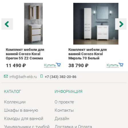
Комплект мебели для
Комплект мебели для
К
ванной Corozo Koral
ванной Corozo Koral
в
Орегон 55 Z2 Сонома
Мирэль 70 Белый
О
11 490 ₽
38 790 ₽
Купить
Купить
info@bath-ekb.ru
+7 (343) 382-20-86
КАТАЛОГ
ИНФОРМАЦИЯ
Коллекции
О проекте
Шкафы в ванную
Контакты
Комоды для ванной
Дизайн
Умывальники с тумбой
Доставка и Оплата
Тумбы под раковину
Скидки и Акции
Зеркала в ванную
Политика
Умывальники
Гарантия
Экраны
Помощь
ГОРОДА
КОНТАКТЫ