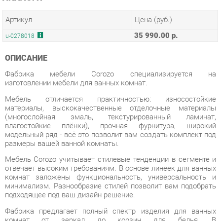
35 990.00 р.
u-0278018
ОПИСАНИЕ
Фабрика мебели Corozo специализируется на
изготовлении мебели для ванных комнат.
Мебель отличается практичностью: износостойкие
материалы, выскокачественные отделочные материалы
(многослойная эмаль, текстурированный ламинат,
влагостойкие плёнки), прочная фурнитура, широкий
модельный ряд - всё это позволит вам создать комплект под
размеры вашей ванной комнаты.
Мебель Corozo учитывает стилевые тенденции в сегменте и
отвечает высоким требованиям. В основе линеек для ванных
комнат заложены функциональность, универсальность и
минимализм. Разнообразие стилей позволит вам подобрать
подходящее под ваш дизайн решение.
Фабрика предлагает полный спектр изделия для ванных
комнат от зеркал до корзин для белья. В
дизайне присутствуют два направления: классический и
современный. В основе первого – элементы классицизма,
прованса, ретро и кантри, второго – минимализм, сканди,
лофт.