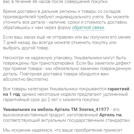
обратившись к нам через форму
обратной связи
.
Если ваш заказ ещё не отправлен или вы получили его менее
7 дней назад, вы всегда можете отменить покупку или
выбрать другой товар.
Несмотря на надежную упаковку, Умывальники могут быть
повреждены при транспортировке. Если Вы заметили дефект
при приёме товара - мы обязательно заменим поврежденную
деталь. Повторная доставка товара обходится вам
абсолютно бесплатно.
Все товары категории Умывальники покрываются
гарантией
на 1 год
, однако некоторые модели предлагают удлиненный
гарантийный срок до 2 лет с момента покупки.
Умывальник на мебель Артель ТМ Элегия_41977
- это
высококачественный продукт, изготовленный
Артель тм
,
соответствующий актуальным государственным стандартам.
Мы искренне надеемся, что ваше приобретение принесет
вам удовольствие, и будем рады, если вы поделитесь своим
опытом использования товара, что будет полезным для
наших будущих покупателей.
Помимо формы
обратной связи
, вы можете получить
дополнительную информацию, фотографии и обзоры