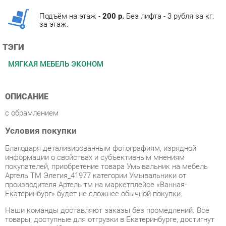
ТЭГИ
МЯГКАЯ МЕБЕЛЬ ЭКОНОМ
ОПИСАНИЕ
с обрамлением
Условия покупки
Благодаря детализированным фотографиям, изрядной
информации о свойствах и субъективным мнениям
покупателей, приобретение товара Умывальник на мебель
Артель ТМ Элегия_41977 категории Умывальники от
производителя Артель тм на маркетплейсе «Ванная-
Екатеринбург» будет не сложнее обычной покупки.
Наши команды доставляют заказы без промедлений. Все
товары, доступные для отгрузки в Екатеринбурге, достигнут
вас в течение 48 часов после совершения покупки.
Время доставки в дальние регионы и товары со складов
производителей требуют индивидуального учета. Вы можете
уточнить все детали - наличие, сроки и стоимость доставки,