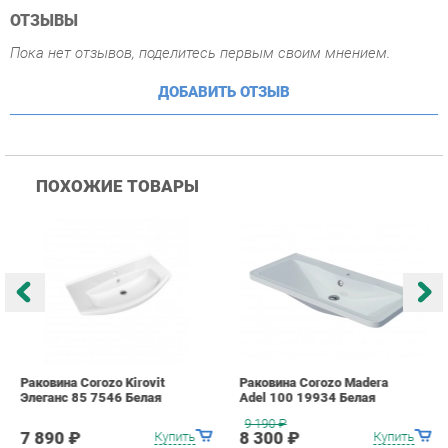
ПОХОЖИЕ ТОВАРЫ
Раковина Corozo Kirovit
Раковина Corozo Madera
Р
Элеганс 85 7546 Белая
Adel 100 19934 Белая
A
9 190
₽
7 890 ₽
8 300 ₽
Купить
Купить
info@bath-ekb.ru
+7 (343) 382-20-86
КАТАЛОГ
ИНФОРМАЦИЯ
Коллекции
О проекте