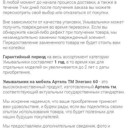
Вне зависимости от качества упаковки, Умывальники может
получить повреждения во время перевозки. Если вы
обнаружите какой-либо дефект при получении товара, мы
незамедлительно заменим поврежденный элемент.
Передоставление замененного товара не будет стоить вам
ни копейки.
Гарантийный период
на весь ассортимент категории
Умывальники составляет
1 год
, в то время как для
отдельных моделей он увеличивается до 2 лет с даты
приобретения.
Умывальник на мебель Артель ТМ Элеганс 60
- это
высококачественный продукт, изготовленный
Артель тм
,
соответствующий актуальным государственным стандартам.
Мы искренне надеемся, что ваше приобретение принесет
вам удовольствие, и будем рады, если вы поделитесь своим
опытом использования товара, что будет полезным для
наших будущих покупателей.
Мы предоставляем дополнительные сведения, фото и
обзоры продукции, которые вы можете получить,
связавшись с нами через форму на сайте, электронную
почту, звонок в Екатеринбург или через мессенджеры Skype,
Telegram и WhatsApp.