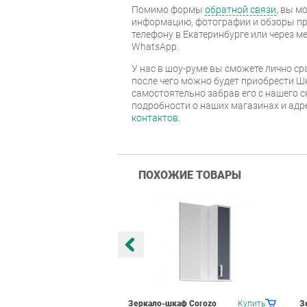
Помимо формы
обратной связи
, вы м
информацию, фотографии и обзоры про
телефону в Екатеринбурге или через м
WhatsApp.
У нас в шоу-руме вы сможете лично с
после чего можно будет приобрести Ш
самостоятельно забрав его с нашего с
подробности о наших магазинах и адр
контактов
.
ПОХОЖИЕ ТОВАРЫ
каф Corozo
Купить
Зеркало-шкаф Corozo
Купить
З