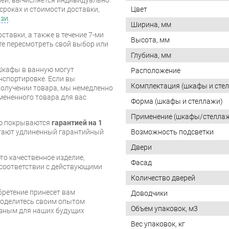
сроках и стоимости доставки,
Цвет
язи
.
Ширина, мм
ставки, а также в течение 7-ми
Высота, мм
те пересмотреть свой выбор или
Глубина, мм
Шкафы в ванную могут
Расположение
нспортировке. Если вы
Комплектация (шкафы и сте
олучении товара, мы немедленно
мененного товара для вас
Форма (шкафы и стеллажи)
Применение (шкафы/стелла
ую покрываются
гарантией на 1
агают удлиненный гарантийный
Возможность подсветки
Двери
это качественное изделие,
Фасад
в соответствии с действующими
Количество дверей
бретение принесет вам
Доводчики
 поделитесь своим опытом
Объем упаковок, м3
езным для наших будущих
Вес упаковок, кг