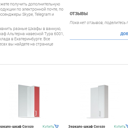
ожете получить дополнительную
дукции по электронной почте, по
ОТЗЫВЫ
ессенджеры Skype, Telegram и
Пока нет отзывов, поделитесь
равнить разные Шкафы в ванную,
каф Альтерна навесной Тура 6001,
ДОБ
клада в Екатеринбурге. Все
есах вы найдете на странице
еркало-шкаф Corozo
Купить
Зеркало-шкаф Corozo
Купить