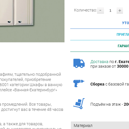
-
+
Количество:
УТО
ПРИГЛ
ГАРАН
Доставка
по
г. Екат
при заказе от
30000 
афиям, тщательно подобранной
покупателей, приобретение
Сборка
с базовой г
 6001 категории Шкафы в ванную
плейсе «Ванная-Екатеринбург»
 промедлений. Все товары,
Подъём на этаж -
20
достигнут вас в течение 48 часов
, а также для товаров,
Материал
ей, вычисляется индивидуально.