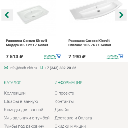
Модерн 85 12217 Белая
Элеганс 105 7671 Белая
Э
7 513 ₽
7 190 ₽
Купить
Купить
info@bath-ekb.ru
+7 (343) 382-20-86
КАТАЛОГ
ИНФОРМАЦИЯ
Коллекции
О проекте
Шкафы в ванную
Контакты
Комоды для ванной
Дизайн
Умывальники с тумбой
Доставка и Оплата
Тумбы под раковину
Скидки и Акции
Зеркала в ванную
Политика
Умывальники
Гарантия
Экраны
Помощь
ГОРОДА
КОНТАКТЫ
Весь мир
Шоурум и склад самовывоза