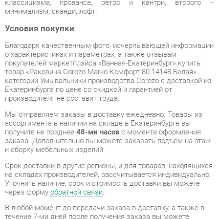
Благодаря качественным фото, исчерпывающей информации
о характеристиках и параметрах, а также отзывам
покупателей маркетплэйса «Ванная-Екатеринбург» купить
товар «Раковина Corozo Marko Комфорт 80 14148 Белая»
категории Умывальники производства Corozo с доставкой из
Екатеринбурга по цене со скидкой и гарантией от
производителя не составит труда.
Мы отправляем заказы в доставку ежедневно. Товары из
ассортимента в наличии на складе в Екатеринбурге вы
получите не позднее
48-ми часов
с момента оформления
заказа. Дополнительно вы можете заказать подъём на этаж
и сборку мебельных изделий.
Срок доставки в другие регионы, и для товаров, находящихся
на складах производителей, рассчитывается индивидуально.
Уточнить наличие, срок и стоимость доставки вы можете
через форму
обратной связи
.
В любой момент до передачи заказа в доставку, а также в
течение 7-ми дней после получения заказа вы можете
изменить выбор
или принять решение об отказе от покупки.
Несмотря на качественную упаковку, умывальники могут
быть повреждены при транспортировке. Если Вы заметили
дефект при приёме - мы заменим поврежденную деталь.