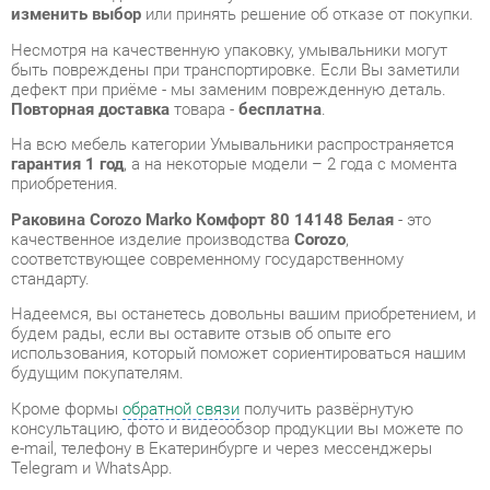
Повторная доставка
товара -
бесплатна
.
На всю мебель категории Умывальники распространяется
гарантия 1 год
, а на некоторые модели – 2 года с момента
приобретения.
Раковина Corozo Marko Комфорт 80 14148 Белая
- это
качественное изделие производства
Corozo
,
соответствующее современному государственному
стандарту.
Надеемся, вы останетесь довольны вашим приобретением, и
будем рады, если вы оставите отзыв об опыте его
использования, который поможет сориентироваться нашим
будущим покупателям.
Кроме формы
обратной связи
получить развёрнутую
консультацию, фото и видеообзор продукции вы можете по
e-mail, телефону в Екатеринбурге и через мессенджеры
Telegram и WhatsApp.
Умывальники также можно сравнить между собой в нашем
шоу-руме и купить Раковина Corozo Marko Комфорт 80 14148
Белая, самостоятельно забрав его с нашего центрального
склада в г. Екатеринбург. Полный список адресов и
магазинов смотрите на странице
контактов
.