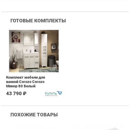
Комплект мебели для
ванной Corozo Corozo
Минор 80 Белый
43 790 ₽
Купить
ПОХОЖИЕ ТОВАРЫ
Раковина Corozo Kirovit
Раковина Corozo Kirovit
Р