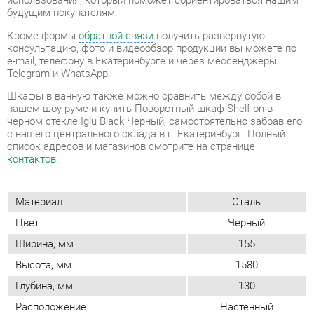
Шкафы в ванную также можно сравнить между собой в
нашем шоу-руме и купить Поворотный шкаф Shelf-on в
черном стекле Iglu Black Черный, самостоятельно забрав его
с нашего центрального склада в г. Екатеринбург. Полный
список адресов и магазинов смотрите на странице
контактов
.
Материал
Сталь
Цвет
Черный
Ширина, мм
155
Высота, мм
1580
Глубина, мм
130
Расположение
Настенный
Комплектация (шкафы и
Полки
стеллажи)
Форма (шкафы и стеллажи)
Широкий
Применение (шкафы/стеллажи)
Для ванной
Тип (шкафы/стеллажи)
Поворотный