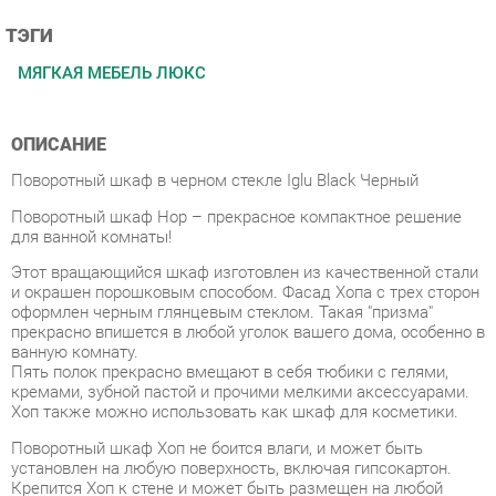
МЯГКАЯ МЕБЕЛЬ ЛЮКС
ОПИСАНИЕ
Поворотный шкаф в черном стекле Iglu Black Черный
Поворотный шкаф Hop – прекрасное компактное решение
для ванной комнаты!
Этот вращающийся шкаф изготовлен из качественной стали
и окрашен порошковым способом. Фасад Хопа с трех сторон
оформлен черным глянцевым стеклом. Такая "призма"
прекрасно впишется в любой уголок вашего дома, особенно в
ванную комнату.
Пять полок прекрасно вмещают в себя тюбики с гелями,
кремами, зубной пастой и прочими мелкими аксессуарами.
Хоп также можно использовать как шкаф для косметики.
Поворотный шкаф Хоп не боится влаги, и может быть
установлен на любую поверхность, включая гипсокартон.
Крепится Хоп к стене и может быть размещен на любой
удобной вам высоте.
Шкаф легко и плавно поворачивается в любую сторону на
360°.