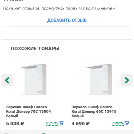
ПОХОЖИЕ ТОВАРЫ
Зеркало-шкаф Corozo
Зеркало-шкаф Corozo
З
Koral Денвер 70С 13804
Koral Денвер 60С 13915
C
Белый
Белый
7
5 038 ₽
4 690 ₽
Купить
Купить
info@bath-ekb.ru
+7 (343) 382-20-86
КАТАЛОГ
ИНФОРМАЦИЯ
Коллекции
О проекте
Шкафы в ванную
Контакты
Комоды для ванной
Дизайн