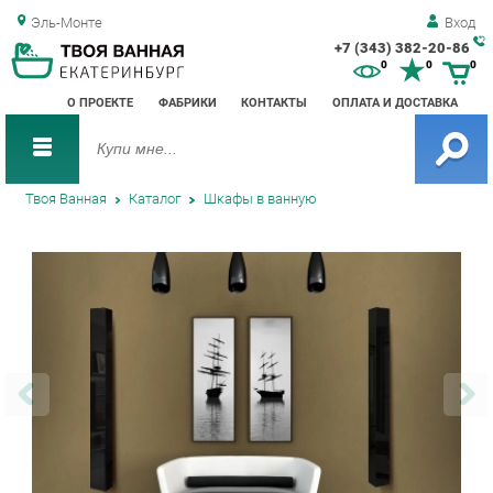
Эль-Монте
Вход
+7 (343) 382-20-86
Зак
0
0
0
обр
О ПРОЕКТЕ
ФАБРИКИ
КОНТАКТЫ
ОПЛАТА И ДОСТАВКА
зво
Твоя Ванная
Каталог
Шкафы в ванную