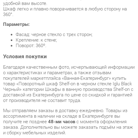
Параметры:
Фасад: черное стекло с трех сторон;
Крепление: к стене;
Поворот: 360º.
Условия покупки
Благодаря качественным фото, исчерпывающей информации
о характеристиках и параметрах, а также отзывам
покупателей маркетплэйса «Ванная-Екатеринбург» купить
товар «Поворотный шкаф Shelf-on в черном стекле Iglu Black
Черный» категории Шкафы в ванную производства Shelf-on с
доставкой из Екатеринбурга по цене со скидкой и гарантией
от производителя не составит труда.
Мы отправляем заказы в доставку ежедневно. Товары из
ассортимента в наличии на складе в Екатеринбурге вы
получите не позднее
48-ми часов
с момента оформления
заказа. Дополнительно вы можете заказать подъём на этаж
и сборку мебельных изделий.
Срок доставки в другие регионы, и для товаров, находящихся
на складах производителей, рассчитывается индивидуально.
Уточнить наличие, срок и стоимость доставки вы можете
через форму
обратной связи
.