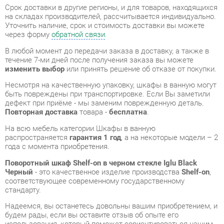
В любой момент до передачи заказа в доставку, а также в
течение 7-ми дней после получения заказа вы можете
изменить выбор
или принять решение об отказе от покупки.
Несмотря на качественную упаковку, шкафы в ванную могут
быть повреждены при транспортировке. Если Вы заметили
дефект при приёме - мы заменим поврежденную деталь.
Повторная доставка
товара -
бесплатна
.
На всю мебель категории Шкафы в ванную
распространяется
гарантия 1 год
, а на некоторые модели – 2
года с момента приобретения.
Поворотный шкаф Shelf-on в черном стекле Iglu Black
Черный
- это качественное изделие производства
Shelf-on
,
соответствующее современному государственному
стандарту.
Надеемся, вы останетесь довольны вашим приобретением, и
будем рады, если вы оставите отзыв об опыте его
использования, который поможет сориентироваться нашим
будущим покупателям.
Кроме формы
обратной связи
получить развёрнутую
консультацию, фото и видеообзор продукции вы можете по
e-mail, телефону в Екатеринбурге и через мессенджеры
Telegram и WhatsApp.