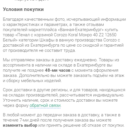
покупателей маркетплэйса «Ванная-Екатеринбург» купить
товар «Пенал с корзиной Corozo Koral Монро 40 Z2 12650
Белый» категории Шкафы в ванную производства Corozo с
доставкой из Екатеринбурга по цене со скидкой и гарантией
от производителя не составит труда.
Мы отправляем заказы в доставку ежедневно. Товары из
ассортимента в наличии на складе в Екатеринбурге вы
получите не позднее
48-ми часов
с момента оформления
заказа. Дополнительно вы можете заказать подъём на этаж
и сборку мебельных изделий.
Срок доставки в другие регионы, и для товаров, находящихся
на складах производителей, рассчитывается индивидуально.
Уточнить наличие, срок и стоимость доставки вы можете
через форму
обратной связи
.
В любой момент до передачи заказа в доставку, а также в
течение 7-ми дней после получения заказа вы можете
изменить выбор
или принять решение об отказе от покупки.
Несмотря на качественную упаковку, шкафы в ванную могут
быть повреждены при транспортировке. Если Вы заметили
дефект при приёме - мы заменим поврежденную деталь.
Повторная доставка
товара -
бесплатна
.
На всю мебель категории Шкафы в ванную