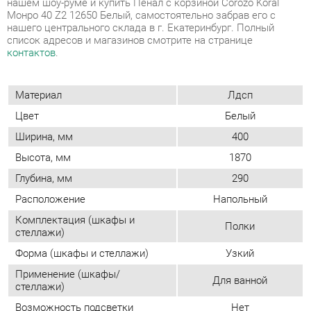
Материал
Лдсп
Цвет
Белый
Ширина, мм
400
Высота, мм
1870
Глубина, мм
290
Расположение
Напольный
Комплектация (шкафы и
Полки
стеллажи)
Форма (шкафы и стеллажи)
Узкий
Применение (шкафы/
Для ванной
стеллажи)
Возможность подсветки
Нет
Тип (шкафы/стеллажи)
Модульный
Двери
Распашные
Фасад
Глухой
Количество дверей
Двухдверные
Шкаф-купе
Нет