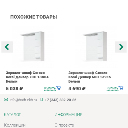
Зеркало-шкаф Corozo
Зеркало-шкаф Corozo
З
Koral Денвер 70С 13804
Koral Денвер 60С 13915
C
Белый
Белый
7
5 038 ₽
4 690 ₽
Купить
Купить
info@bath-ekb.ru
+7 (343) 382-20-86
КАТАЛОГ
ИНФОРМАЦИЯ
Коллекции
О проекте
Шкафы в ванную
Контакты
Комоды для ванной
Дизайн
Умывальники с тумбой
Доставка и Оплата
Тумбы под раковину
Скидки и Акции
Зеркала в ванную
Политика
Умывальники
Гарантия