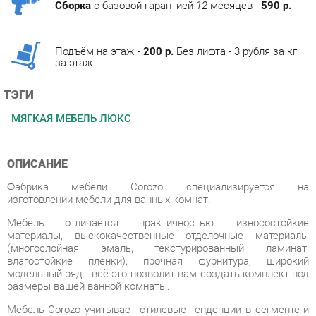
Подъём на этаж -
200 р.
Без лифта - 3 рубля за кг.
за этаж.
ТЭГИ
МЯГКАЯ МЕБЕЛЬ ЛЮКС
ОПИСАНИЕ
Фабрика мебели Corozo специализируется на
изготовлении мебели для ванных комнат.
Мебель отличается практичностью: износостойкие
материалы, выскокачественные отделочные материалы
(многослойная эмаль, текстурированный ламинат,
влагостойкие плёнки), прочная фурнитура, широкий
модельный ряд - всё это позволит вам создать комплект под
размеры вашей ванной комнаты.
Мебель Corozo учитывает стилевые тенденции в сегменте и
отвечает высоким требованиям. В основе линеек для ванных
комнат заложены функциональность, универсальность и
минимализм. Разнообразие стилей позволит вам подобрать
подходящее под ваш дизайн решение.