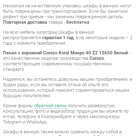
распространяется
гарантия 1 год
, а на некоторые модели – 2
года с момента приобретения.
Пенал с корзиной Corozo Koral Монро 40 Z2 12650 Белый
-
это качественное изделие производства
Corozo
,
соответствующее современному государственному
стандарту.
Надеемся, вы останетесь довольны вашим приобретением, и
будем рады, если вы оставите отзыв об опыте его
использования, который поможет сориентироваться нашим
будущим покупателям.
Кроме формы
обратной связи
получить развёрнутую
консультацию, фото и видеообзор продукции вы можете по
e-mail, телефону в Екатеринбурге и через мессенджеры
Telegram и WhatsApp.
Шкафы в ванную также можно сравнить между собой в
нашем шоу-руме и купить Пенал с корзиной Corozo Koral
Монро 40 Z2 12650 Белый, самостоятельно забрав его с
нашего центрального склада в г. Екатеринбург. Полный
список адресов и магазинов смотрите на странице
контактов
.