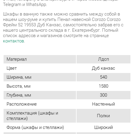
контактов
.
Материал
Лдсп
Цвет
Дуб канзас
Ширина, мм
540
Высота, мм
1580
Глубина, мм
300
Расположение
Настенный
Комплектация (шкафы и
Полки
стеллажи)
Форма (шкафы и стеллажи)
Широкий
Применение (шкафы/
Для ванной
стеллажи)
Возможность подсветки
Нет
Тип (шкафы/стеллажи)
Модульный
Двери
Распашные
Фасад
Глухой