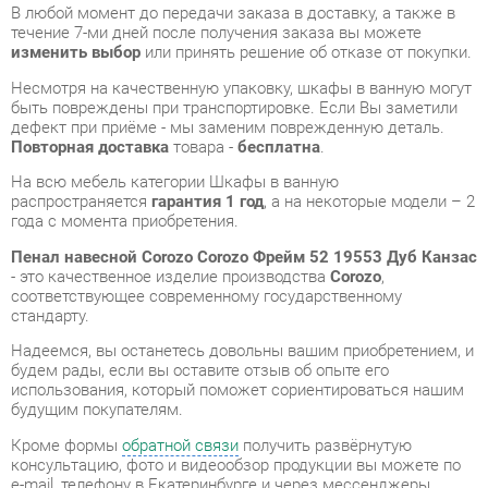
дефект при приёме - мы заменим поврежденную деталь.
Повторная доставка
товара -
бесплатна
.
На всю мебель категории Шкафы в ванную
распространяется
гарантия 1 год
, а на некоторые модели – 2
года с момента приобретения.
Пенал навесной Corozo Corozo Фрейм 52 19553 Дуб Канзас
- это качественное изделие производства
Corozo
,
соответствующее современному государственному
стандарту.
Надеемся, вы останетесь довольны вашим приобретением, и
будем рады, если вы оставите отзыв об опыте его
использования, который поможет сориентироваться нашим
будущим покупателям.
Кроме формы
обратной связи
получить развёрнутую
консультацию, фото и видеообзор продукции вы можете по
e-mail, телефону в Екатеринбурге и через мессенджеры
Telegram и WhatsApp.
Шкафы в ванную также можно сравнить между собой в
нашем шоу-руме и купить Пенал навесной Corozo Corozo
Фрейм 52 19553 Дуб Канзас, самостоятельно забрав его с
нашего центрального склада в г. Екатеринбург. Полный
список адресов и магазинов смотрите на странице