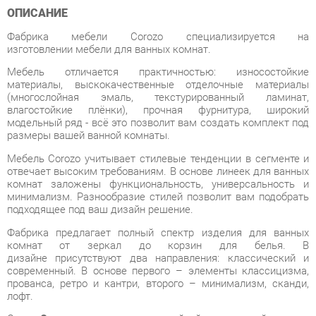
Мебель отличается практичностью: износостойкие
материалы, выскокачественные отделочные материалы
(многослойная эмаль, текстурированный ламинат,
влагостойкие плёнки), прочная фурнитура, широкий
модельный ряд - всё это позволит вам создать комплект под
размеры вашей ванной комнаты.
Мебель Corozo учитывает стилевые тенденции в сегменте и
отвечает высоким требованиям. В основе линеек для ванных
комнат заложены функциональность, универсальность и
минимализм. Разнообразие стилей позволит вам подобрать
подходящее под ваш дизайн решение.
Фабрика предлагает полный спектр изделия для ванных
комнат от зеркал до корзин для белья. В
дизайне присутствуют два направления: классический и
современный. В основе первого – элементы классицизма,
прованса, ретро и кантри, второго – минимализм, сканди,
лофт.
Серия
Corozo
— отделка многослойной итальянской эмалью
и текстурированным ламинатом. Проработанность моделей
для создания стиля и дизайнерского оформления ванной
комнаты.
Условия покупки