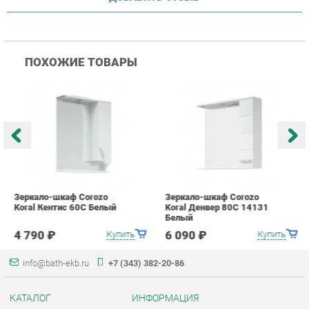
Зеркало-шкаф Corozo
Зеркало-шкаф Corozo
З
Koral Кентис 60С Белый
Koral Денвер 80С 14131
K
Белый
Б
4 790 ₽
6 090 ₽
Купить
Купить
info@bath-ekb.ru
+7 (343) 382-20-86
КАТАЛОГ
ИНФОРМАЦИЯ
Коллекции
О проекте
Шкафы в ванную
Контакты
Комоды для ванной
Дизайн
Умывальники с тумбой
Доставка и Оплата
Тумбы под раковину
Скидки и Акции
Зеркала в ванную
Политика