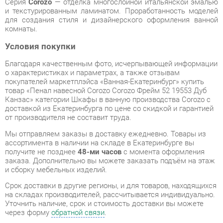
Благодаря качественным фото, исчерпывающей информации
о характеристиках и параметрах, а также отзывам
покупателей маркетплэйса «Ванная-Екатеринбург» купить
товар «Пенал навесной Corozo Corozo Фрейм 52 19553 Дуб
Канзас» категории Шкафы в ванную производства Corozo с
доставкой из Екатеринбурга по цене со скидкой и гарантией
от производителя не составит труда.
Мы отправляем заказы в доставку ежедневно. Товары из
ассортимента в наличии на складе в Екатеринбурге вы
получите не позднее
48-ми часов
с момента оформления
заказа. Дополнительно вы можете заказать подъём на этаж
и сборку мебельных изделий.
Срок доставки в другие регионы, и для товаров, находящихся
на складах производителей, рассчитывается индивидуально.
Уточнить наличие, срок и стоимость доставки вы можете
через форму
обратной связи
.
В любой момент до передачи заказа в доставку, а также в
течение 7-ми дней после получения заказа вы можете
изменить выбор
или принять решение об отказе от покупки.
Несмотря на качественную упаковку, шкафы в ванную могут
быть повреждены при транспортировке. Если Вы заметили