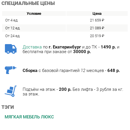
От 4 ед.
21 659 ₽
От 12 ед.
21 089 ₽
От 24 ед.
20 519 ₽
Доставка
по
г. Екатеринбург
и до ТК -
1490 р.
и
бесплатна при заказе от
30000 р.
Сборка
с базовой гарантией
12
месяцев -
648 р.
Подъём на этаж -
200 р.
Без лифта - 3 рубля за кг.
за этаж.
ТЭГИ
МЯГКАЯ МЕБЕЛЬ ЛЮКС
ОПИСАНИЕ
Фабрика мебели Corozo специализируется на
изготовлении мебели для ванных комнат.