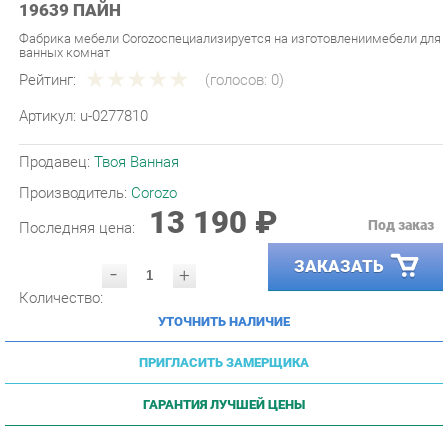
Фабрика мебели Corozoспециализируется на изготовлениимебели для
ванных комнат
Рейтинг:
(голосов:
0
)
Артикул:
u-0277810
Продавец:
Твоя Ванная
Производитель:
Corozo
13 190 ₽
Под заказ
Последняя цена:
ЗАКАЗАТЬ
-
+
Количество:
УТОЧНИТЬ НАЛИЧИЕ
ПРИГЛАСИТЬ ЗАМЕРЩИКА
ГАРАНТИЯ ЛУЧШЕЙ ЦЕНЫ
Доставка
по
г. Екатеринбург
и до ТК -
1490 р.
и
бесплатна при заказе от
30000 р.