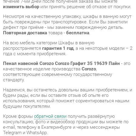
На всю мебель категории Шкафы в ванную
распространяется
гарантия 1 год
, а на некоторые модели – 2
года с момента приобретения.
Пенал навесной Corozo Corozo Графит 35 19639 Пайн
- это
качественное изделие производства
Corozo
,
соответствующее современному государственному
стандарту.
Надеемся, вы останетесь довольны вашим приобретением, и
будем рады, если вы оставите отзыв об опыте его
использования, который поможет сориентироваться нашим
будущим покупателям.
Кроме формы
обратной связи
получить развёрнутую
консультацию, фото и видеообзор продукции вы можете по
e-mail, телефону в Екатеринбурге и через мессенджеры
Telegram и WhatsApp.
Шкафы в ванную также можно сравнить между собой в
нашем шоу-руме и купить Пенал навесной Corozo Corozo
Графит 35 19639 Пайн, самостоятельно забрав его с нашего
центрального склада в г. Екатеринбург. Полный список
адресов и магазинов смотрите на странице
контактов
.