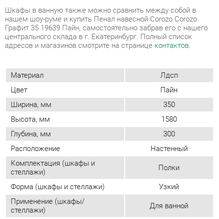
Материал
Лдсп
Цвет
Пайн
Ширина, мм
350
Высота, мм
1580
Глубина, мм
300
Расположение
Настенный
Комплектация (шкафы и
Полки
стеллажи)
Форма (шкафы и стеллажи)
Узкий
Применение (шкафы/
Для ванной
стеллажи)
Возможность подсветки
Нет
Тип (шкафы/стеллажи)
Модульный
Двери
Распашные
Фасад
Глухой
Количество дверей
Двухдверные