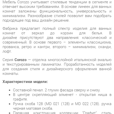
подходящее под ваш дизайн решение.
Фабрика предлагает полный спектр изделия для ванных
комнат от зеркал до корзин для белья. В
дизайне присутствуют два направления: классический и
современный. В основе первого – элементы классицизма,
прованса, ретро и кантри, второго – минимализм, сканди,
лофт.
Серия
Corozo
— отделка многослойной итальянской эмалью
и текстурированным ламинатом. Проработанность моделей
для создания стиля и дизайнерского оформления ванной
комнаты.
Характеристики модели:
Составной пенал. 2 глухих фасада сверху и снизу.
В центре скрепляющий элменет - открытая ниша в
графите.
Ручка скоба 128 (MD 021 (128) и MD 022 (128). ручка
черная матовая скоба.
Парящая конструкция коллекции "Графит", стиль
легкой индустриальности - минимализм в интерьере
вынной комнаты.
Условия покупки