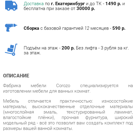
Сборка
с базовой гарантией
12
месяцев -
590 р.
Подъём на этаж -
200 р.
Без лифта - 3 рубля за кг.
за этаж.
ОПИСАНИЕ
Фабрика мебели Corozo специализируется на
изготовлении мебели для ванных комнат.
Мебель отличается практичностью: износостойкие
материалы, выскокачественные отделочные материалы
(многослойная эмаль, текстурированный ламинат,
влагостойкие плёнки), прочная фурнитура, широкий
модельный ряд - всё это позволит вам создать комплект под
размеры вашей ванной комнаты.
Мебель Corozo учитывает стилевые тенденции в сегменте и
отвечает высоким требованиям. В основе линеек для ванных
комнат заложены функциональность, универсальность и
минимализм. Разнообразие стилей позволит вам подобрать