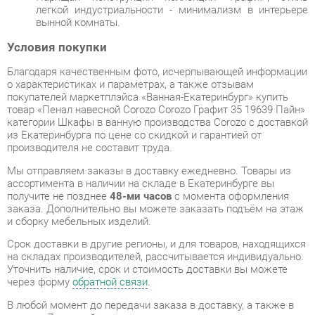
Благодаря качественным фото, исчерпывающей информации
о характеристиках и параметрах, а также отзывам
покупателей маркетплэйса «Ванная-Екатеринбург» купить
товар «Пенал навесной Corozo Corozo Графит 35 19639 Пайн»
категории Шкафы в ванную производства Corozo с доставкой
из Екатеринбурга по цене со скидкой и гарантией от
производителя не составит труда.
Мы отправляем заказы в доставку ежедневно. Товары из
ассортимента в наличии на складе в Екатеринбурге вы
получите не позднее
48-ми часов
с момента оформления
заказа. Дополнительно вы можете заказать подъём на этаж
и сборку мебельных изделий.
Срок доставки в другие регионы, и для товаров, находящихся
на складах производителей, рассчитывается индивидуально.
Уточнить наличие, срок и стоимость доставки вы можете
через форму
обратной связи
.
В любой момент до передачи заказа в доставку, а также в
течение 7-ми дней после получения заказа вы можете
изменить выбор
или принять решение об отказе от покупки.
Несмотря на качественную упаковку, шкафы в ванную могут
быть повреждены при транспортировке. Если Вы заметили
дефект при приёме - мы заменим поврежденную деталь.
Повторная доставка
товара -
бесплатна
.