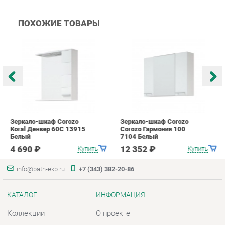
Зеркало-шкаф Corozo
Зеркало-шкаф Corozo
З
Koral Денвер 60С 13915
Corozo Гармония 100
C
Белый
7104 Белый
п
4 690 ₽
12 352 ₽
Купить
Купить
info@bath-ekb.ru
+7 (343) 382-20-86
КАТАЛОГ
ИНФОРМАЦИЯ
Коллекции
О проекте
Шкафы в ванную
Контакты
Комоды для ванной
Дизайн
Умывальники с тумбой
Доставка и Оплата
Тумбы под раковину
Скидки и Акции
Зеркала в ванную
Политика
Умывальники
Гарантия
Экраны
Помощь