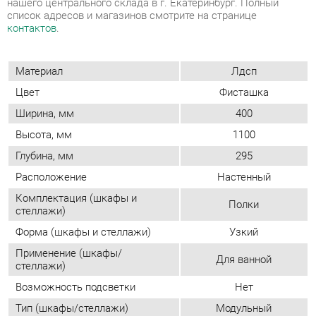
Ширина, мм
400
Высота, мм
1100
Глубина, мм
295
Расположение
Настенный
Комплектация (шкафы и
Полки
стеллажи)
Форма (шкафы и стеллажи)
Узкий
Применение (шкафы/
Для ванной
стеллажи)
Возможность подсветки
Нет
Тип (шкафы/стеллажи)
Модульный
Двери
Распашные
Фасад
Глухой
Количество дверей
Однодверные
Шкаф-купе
Нет
Доводчики
Да