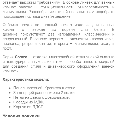
Фабрика предлагает полный спектр изделия для ванных
комнат от зеркал до корзин для белья. В
дизайне присутствуют два направления: классический и
современный. В основе первого – элементы классицизма,
прованса, ретро и кантри, второго – минимализм, сканди,
лофт.
Серия
Corozo
— отделка многослойной итальянской эмалью
и текстурированным ламинатом. Проработанность моделей
для создания стиля и дизайнерского оформления ванной
комнаты.
Характеристики модели:
Пенал навесной. Крепится к стене.
За дверцей расположены 2 полки.
Петли на двери с доводчиками.
Фасады из МДФ.
Корпус из ЛДСП.
Условия покупки
Благодаря качественным фото, исчерпывающей информации
о характеристиках и параметрах, а также отзывам
покупателей маркетплэйса «Ванная-Екатеринбург» купить
товар «Пенал навесной Corozo Corozo Огайо 40 15137