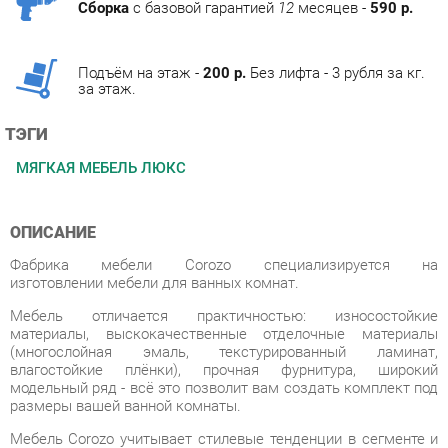
Подъём на этаж -
200 р.
Без лифта - 3 рубля за кг.
за этаж.
ТЭГИ
МЯГКАЯ МЕБЕЛЬ ЛЮКС
ОПИСАНИЕ
Фабрика мебели Corozo специализируется на
изготовлении мебели для ванных комнат.
Мебель отличается практичностью: износостойкие
материалы, выскокачественные отделочные материалы
(многослойная эмаль, текстурированный ламинат,
влагостойкие плёнки), прочная фурнитура, широкий
модельный ряд - всё это позволит вам создать комплект под
размеры вашей ванной комнаты.
Мебель Corozo учитывает стилевые тенденции в сегменте и
отвечает высоким требованиям. В основе линеек для ванных
комнат заложены функциональность, универсальность и
минимализм. Разнообразие стилей позволит вам подобрать
подходящее под ваш дизайн решение.