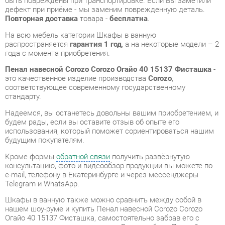
Пенал навесной Corozo Corozo Огайо 40 15137 Фисташка
-
это качественное изделие производства
Corozo
,
соответствующее современному государственному
стандарту.
Надеемся, вы останетесь довольны вашим приобретением, и
будем рады, если вы оставите отзыв об опыте его
использования, который поможет сориентироваться нашим
будущим покупателям.
Кроме формы
обратной связи
получить развёрнутую
консультацию, фото и видеообзор продукции вы можете по
e-mail, телефону в Екатеринбурге и через мессенджеры
Telegram и WhatsApp.
Шкафы в ванную также можно сравнить между собой в
нашем шоу-руме и купить Пенал навесной Corozo Corozo
Огайо 40 15137 Фисташка, самостоятельно забрав его с
нашего центрального склада в г. Екатеринбург. Полный
список адресов и магазинов смотрите на странице
контактов
.
Материал
Лдсп
Цвет
Фисташка