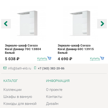
Зеркало-шкаф Corozo
Зеркало-шкаф Corozo
З
Koral Денвер 70С 13804
Koral Денвер 60С 13915
C
Белый
Белый
7
5 038 ₽
4 690 ₽
Купить
Купить
info@bath-ekb.ru
+7 (343) 382-20-86
КАТАЛОГ
ИНФОРМАЦИЯ
Коллекции
О проекте
Шкафы в ванную
Контакты
Комоды для ванной
Дизайн
Умывальники с тумбой
Доставка и Оплата
Тумбы под раковину
Скидки и Акции
Зеркала в ванную
Политика
Умывальники
Гарантия
Экраны
Помощь
ГОРОДА
КОНТАКТЫ