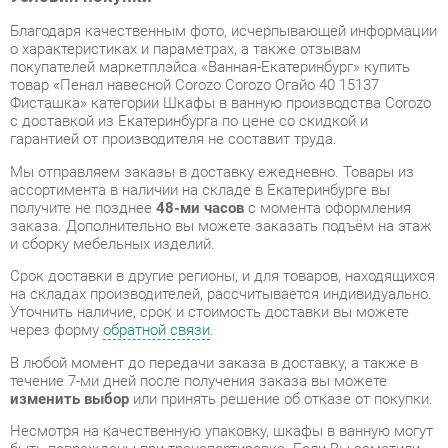
Фисташка» категории Шкафы в ванную производства Corozo
с доставкой из Екатеринбурга по цене со скидкой и
гарантией от производителя не составит труда.
Мы отправляем заказы в доставку ежедневно. Товары из
ассортимента в наличии на складе в Екатеринбурге вы
получите не позднее
48-ми часов
с момента оформления
заказа. Дополнительно вы можете заказать подъём на этаж
и сборку мебельных изделий.
Срок доставки в другие регионы, и для товаров, находящихся
на складах производителей, рассчитывается индивидуально.
Уточнить наличие, срок и стоимость доставки вы можете
через форму
обратной связи
.
В любой момент до передачи заказа в доставку, а также в
течение 7-ми дней после получения заказа вы можете
изменить выбор
или принять решение об отказе от покупки.
Несмотря на качественную упаковку, шкафы в ванную могут
быть повреждены при транспортировке. Если Вы заметили
дефект при приёме - мы заменим поврежденную деталь.
Повторная доставка
товара -
бесплатна
.
На всю мебель категории Шкафы в ванную
распространяется
гарантия 1 год
, а на некоторые модели – 2
года с момента приобретения.