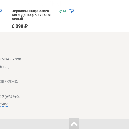
Зеркало-шкаф Corozo
Купить
Зеркало-шкаф Corozo
Koral Денвер 80С 14131
Koral Денвер 70С 13804
Белый
Белый
6 090 ₽
5 038 ₽
самовывоза
бург,
 382-20-86
:00 (GMT+5)
ение