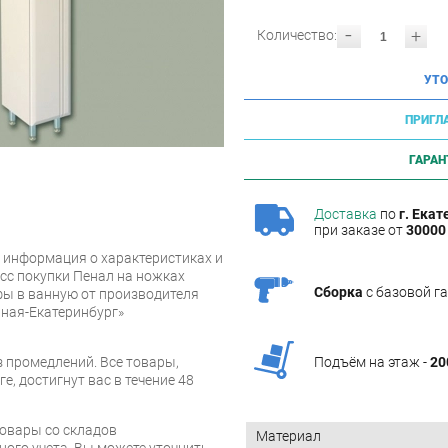
-
+
Количество:
УТО
ПРИГЛ
ГАРАН
Доставка
по
г. Екат
при заказе от
30000 
 информация о характеристиках и
сс покупки Пенал на ножках
Сборка
с базовой г
фы в ванную от производителя
ная-Екатеринбург»
 промедлений. Все товары,
Подъём на этаж -
20
е, достигнут вас в течение 48
товары со складов
Материал
ого учета. Вы можете уточнить