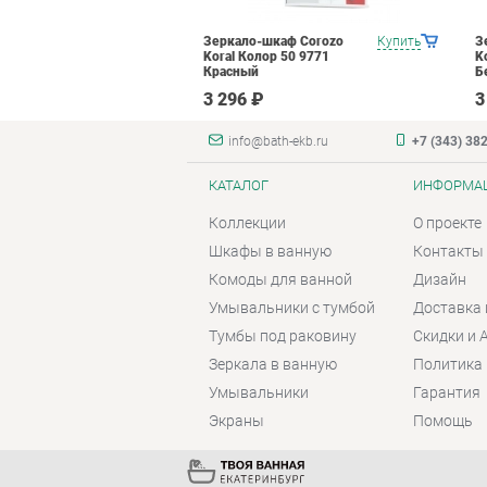
каф Corozo
Купить
Зеркало-шкаф Corozo
Купить
З
р 50 9982
Koral Колор 50 9771
K
Красный
Б
3 296 ₽
3
info@bath-ekb.ru
+7 (343) 38
КАТАЛОГ
ИНФОРМА
Коллекции
О проекте
Шкафы в ванную
Контакты
Комоды для ванной
Дизайн
Умывальники с тумбой
Доставка 
Тумбы под раковину
Скидки и 
Зеркала в ванную
Политика
Умывальники
Гарантия
Экраны
Помощь