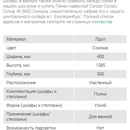
Материал
Лдсп
Цвет
Сонома
Ширина, мм
400
Высота, мм
1585
Глубина, мм
300
Расположение
Настенный
Комплектация (шкафы и
Полки
стеллажи)
Форма (шкафы и стеллажи)
Узкий
Применение (шкафы/
Для ванной
стеллажи)
Возможность подсветки
Нет
Тип (шкафы/стеллажи)
Модульный
Двери
Распашные
Фасад
Глухой
Количество дверей
Двухдверные
Шкаф-купе
Нет