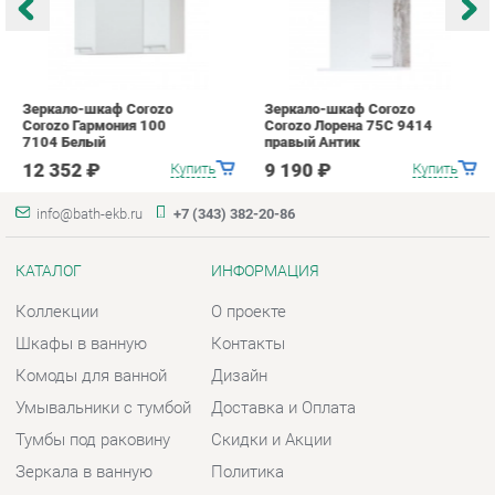
info@bath-ekb.ru
+7 (343) 382-20-86
КАТАЛОГ
ИНФОРМАЦИЯ
Коллекции
О проекте
Шкафы в ванную
Контакты
Комоды для ванной
Дизайн
Умывальники с тумбой
Доставка и Оплата
Тумбы под раковину
Скидки и Акции
Зеркала в ванную
Политика
Умывальники
Гарантия
Экраны
Помощь
ГОРОДА
КОНТАКТЫ
Весь мир
Шоурум и склад самовывоза
Екатеринбург
Адрес: г. Екатеринбург,
Металлургов, 84