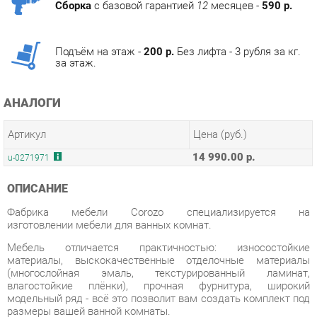
Подъём на этаж -
200 р.
Без лифта - 3 рубля за кг.
за этаж.
АНАЛОГИ
Артикул
Цена (руб.)
14 990.00 р.
u-0271971
ОПИСАНИЕ
Фабрика мебели Corozo специализируется на
изготовлении мебели для ванных комнат.
Мебель отличается практичностью: износостойкие
материалы, выскокачественные отделочные материалы
(многослойная эмаль, текстурированный ламинат,
влагостойкие плёнки), прочная фурнитура, широкий
модельный ряд - всё это позволит вам создать комплект под
размеры вашей ванной комнаты.
Мебель Corozo учитывает стилевые тенденции в сегменте и
отвечает высоким требованиям. В основе линеек для ванных
комнат заложены функциональность, универсальность и