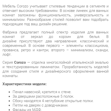
минимализм. Разнообразие стилей позволит вам подобрать
подходящее под ваш дизайн решение.
Фабрика предлагает полный спектр изделия для ванных
комнат от зеркал до корзин для белья. В
дизайне присутствуют два направления: классический и
современный. В основе первого – элементы классицизма,
прованса, ретро и кантри, второго – минимализм, сканди,
лофт.
Серия
Corozo
— отделка многослойной итальянской эмалью
и текстурированным ламинатом. Проработанность моделей
для создания стиля и дизайнерского оформления ванной
комнаты.
Характеристики модели:
Пенал навесной, крепится к стене.
За дверцами расположные 5 полок.
Сбоку находятся 4 неглубокие открытые полки.
Петли на дверях с доводчиками.
Фасады из МДФ.
Корпус из ЛДСП.
Условия покупки
Благодаря качественным фото, исчерпывающей информации