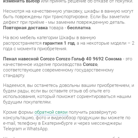
На всю мебель категории Шкафы в ванную
распространяется
гарантия 1 год
, а на некоторые модели – 2
года с момента приобретения.
Пенал навесной Corozo Corozo Гольф 40 9692 Сонома
- это
качественное изделие производства
Corozo
,
соответствующее современному государственному
стандарту.
Надеемся, вы останетесь довольны вашим приобретением, и
будем рады, если вы оставите отзыв об опыте его
использования, который поможет сориентироваться нашим
будущим покупателям.
Кроме формы
обратной связи
получить развёрнутую
консультацию, фото и видеообзор продукции вы можете по
e-mail, телефону в Екатеринбурге и через мессенджеры
Telegram и WhatsApp.
Шкафы в ванную также можно сравнить между собой в
нашем шоу-руме и купить Пенал навесной Corozo Corozo
Гольф 40 9692 Сонома, самостоятельно забрав его с нашего
центрального склада в г. Екатеринбург. Полный список
адресов и магазинов смотрите на странице
контактов
.