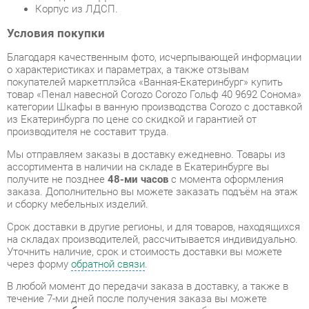
о характеристиках и параметрах, а также отзывам
покупателей маркетплэйса «Ванная-Екатеринбург» купить
товар «Пенал навесной Corozo Corozo Гольф 40 9692 Сонома»
категории Шкафы в ванную производства Corozo с доставкой
из Екатеринбурга по цене со скидкой и гарантией от
производителя не составит труда.
Мы отправляем заказы в доставку ежедневно. Товары из
ассортимента в наличии на складе в Екатеринбурге вы
получите не позднее
48-ми часов
с момента оформления
заказа. Дополнительно вы можете заказать подъём на этаж
и сборку мебельных изделий.
Срок доставки в другие регионы, и для товаров, находящихся
на складах производителей, рассчитывается индивидуально.
Уточнить наличие, срок и стоимость доставки вы можете
через форму
обратной связи
.
В любой момент до передачи заказа в доставку, а также в
течение 7-ми дней после получения заказа вы можете
изменить выбор
или принять решение об отказе от покупки.
Несмотря на качественную упаковку, шкафы в ванную могут
быть повреждены при транспортировке. Если Вы заметили
дефект при приёме - мы заменим поврежденную деталь.
Повторная доставка
товара -
бесплатна
.