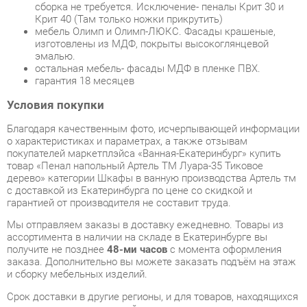
эмалью.
остальная мебель- фасады МДФ в пленке ПВХ.
гарантия 18 месяцев
Условия покупки
Благодаря качественным фото, исчерпывающей информации
о характеристиках и параметрах, а также отзывам
покупателей маркетплэйса «Ванная-Екатеринбург» купить
товар «Пенал напольный Артель ТМ Луара-35 Тиковое
дерево» категории Шкафы в ванную производства Артель тм
с доставкой из Екатеринбурга по цене со скидкой и
гарантией от производителя не составит труда.
Мы отправляем заказы в доставку ежедневно. Товары из
ассортимента в наличии на складе в Екатеринбурге вы
получите не позднее
48-ми часов
с момента оформления
заказа. Дополнительно вы можете заказать подъём на этаж
и сборку мебельных изделий.
Срок доставки в другие регионы, и для товаров, находящихся
на складах производителей, рассчитывается индивидуально.
Уточнить наличие, срок и стоимость доставки вы можете
через форму
обратной связи
.
В любой момент до передачи заказа в доставку, а также в
течение 7-ми дней после получения заказа вы можете