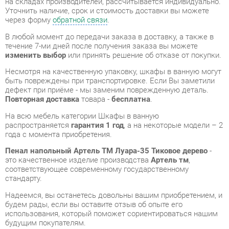
изменить выбор
или принять решение об отказе от покупки.
Несмотря на качественную упаковку, шкафы в ванную могут
быть повреждены при транспортировке. Если Вы заметили
дефект при приёме - мы заменим поврежденную деталь.
Повторная доставка
товара -
бесплатна
.
На всю мебель категории Шкафы в ванную
распространяется
гарантия 1 год
, а на некоторые модели – 2
года с момента приобретения.
Пенал напольный Артель ТМ Луара-35 Тиковое дерево
-
это качественное изделие производства
Артель тм
,
соответствующее современному государственному
стандарту.
Надеемся, вы останетесь довольны вашим приобретением, и
будем рады, если вы оставите отзыв об опыте его
использования, который поможет сориентироваться нашим
будущим покупателям.
Кроме формы
обратной связи
получить развёрнутую
консультацию, фото и видеообзор продукции вы можете по
e-mail, телефону в Екатеринбурге и через мессенджеры
Telegram и WhatsApp.
Шкафы в ванную также можно сравнить между собой в