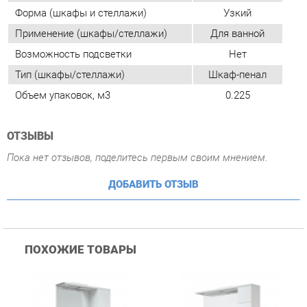
Объем упаковок, м3
0.225
ОТЗЫВЫ
Пока нет отзывов, поделитесь первым своим мнением.
ДОБАВИТЬ ОТЗЫВ
ПОХОЖИЕ ТОВАРЫ
Зеркало-шкаф Corozo
Зеркало-шкаф Corozo
З
Koral Кентис 60С Белый
Koral Денвер 80С 14131
K
Белый
Б