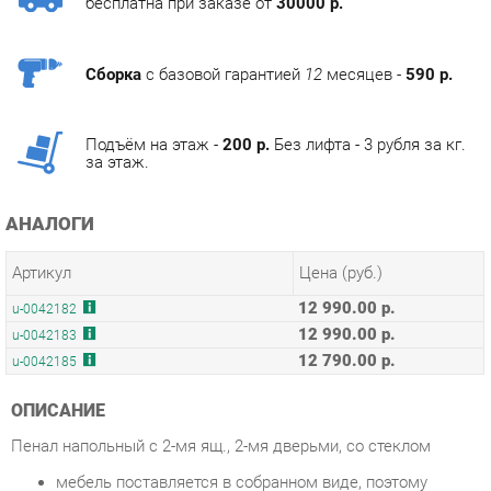
Сборка
с базовой гарантией
12
месяцев -
590 р.
Подъём на этаж -
200 р.
Без лифта - 3 рубля за кг.
за этаж.
АНАЛОГИ
Артикул
Цена (руб.)
12 990.00 р.
u-0042182
12 990.00 р.
u-0042183
12 790.00 р.
u-0042185
ОПИСАНИЕ
Пенал напольный с 2-мя ящ., 2-мя дверьми, со стеклом
мебель поставляется в собранном виде, поэтому
сборка не требуется. Исключение- пеналы Крит 30 и
Крит 40 (Там только ножки прикрутить)
мебель Олимп и Олимп-ЛЮКС. Фасады крашеные,
изготовлены из МДФ, покрыты высокоглянцевой