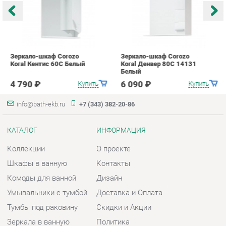
4 790 ₽
6 090 ₽
Купить
Купить
info@bath-ekb.ru
+7 (343) 382-20-86
КАТАЛОГ
ИНФОРМАЦИЯ
Коллекции
О проекте
Шкафы в ванную
Контакты
Комоды для ванной
Дизайн
Умывальники с тумбой
Доставка и Оплата
Тумбы под раковину
Скидки и Акции
Зеркала в ванную
Политика
Умывальники
Гарантия
Экраны
Помощь
ГОРОДА
КОНТАКТЫ
Весь мир
Шоурум и склад самовывоза
Екатеринбург
Адрес: г. Екатеринбург,