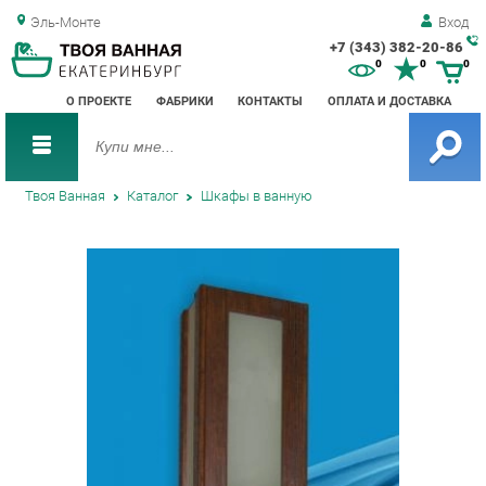
Эль-Монте
Вход
+7 (343) 382-20-86
Зак
0
0
0
обр
О ПРОЕКТЕ
ФАБРИКИ
КОНТАКТЫ
ОПЛАТА И ДОСТАВКА
зво
Твоя Ванная
Каталог
Шкафы в ванную