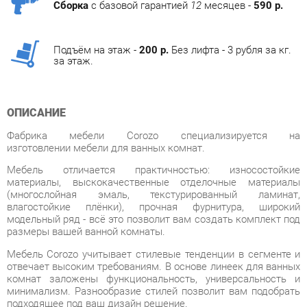
Подъём на этаж -
200 р.
Без лифта - 3 рубля за кг.
за этаж.
ОПИСАНИЕ
Фабрика мебели Corozo специализируется на
изготовлении мебели для ванных комнат.
Мебель отличается практичностью: износостойкие
материалы, выскокачественные отделочные материалы
(многослойная эмаль, текстурированный ламинат,
влагостойкие плёнки), прочная фурнитура, широкий
модельный ряд - всё это позволит вам создать комплект под
размеры вашей ванной комнаты.
Мебель Corozo учитывает стилевые тенденции в сегменте и
отвечает высоким требованиям. В основе линеек для ванных
комнат заложены функциональность, универсальность и
минимализм. Разнообразие стилей позволит вам подобрать
подходящее под ваш дизайн решение.
Фабрика предлагает полный спектр изделия для ванных
комнат от зеркал до корзин для белья. В
дизайне присутствуют два направления: классический и