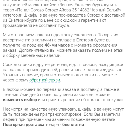
Мы отправляем заказы в доставку ежедневно. Товары из
ассортимента в наличии на складе в Екатеринбурге вы
получите не позднее
48-ми часов
с момента оформления
заказа. Дополнительно вы можете заказать подъём на этаж
и сборку мебельных изделий.
Срок доставки в другие регионы, и для товаров, находящихся
на складах производителей, рассчитывается индивидуально.
Уточнить наличие, срок и стоимость доставки вы можете
через форму
обратной связи
.
В любой момент до передачи заказа в доставку, а также в
течение 7-ми дней после получения заказа вы можете
изменить выбор
или принять решение об отказе от покупки.
Несмотря на качественную упаковку, шкафы в ванную могут
быть повреждены при транспортировке. Если Вы заметили
дефект при приёме - мы заменим поврежденную деталь.
Повторная доставка
товара -
бесплатна
.
На всю мебель категории Шкафы в ванную
распространяется
гарантия 1 год
, а на некоторые модели – 2
года с момента приобретения.
Пенал Corozo Corozo Айова 35 14862 Черный Белый
- это
качественное изделие производства
Corozo
,