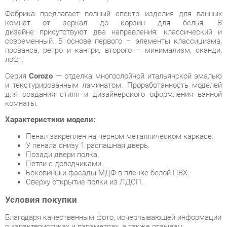
современный. В основе первого – элементы классицизма,
прованса, ретро и кантри, второго – минимализм, сканди,
лофт.
Серия
Corozo
— отделка многослойной итальянской эмалью
и текстурированным ламинатом. Проработанность моделей
для создания стиля и дизайнерского оформления ванной
комнаты.
Характеристики модели:
Пенал закреплен на черном металлическом каркасе.
У пенала снизу 1 распашная дверь.
Позади двери полка.
Петли с доводчиками.
Боковины и фасады МДФ в пленке белой ПВХ.
Сверху открытие полки из ЛДСП.
Условия покупки
Благодаря качественным фото, исчерпывающей информации
о характеристиках и параметрах, а также отзывам
покупателей маркетплэйса «Ванная-Екатеринбург» купить
товар «Пенал Corozo Corozo Айова 35 14862 Черный Белый»
категории Шкафы в ванную производства Corozo с доставкой
из Екатеринбурга по цене со скидкой и гарантией от
производителя не составит труда.