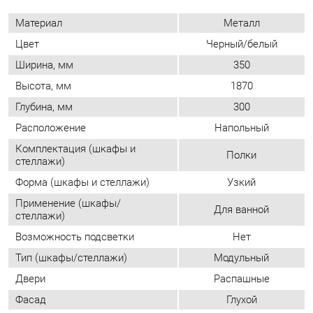
Глубина, мм
300
Расположение
Напольный
Комплектация (шкафы и
Полки
стеллажи)
Форма (шкафы и стеллажи)
Узкий
Применение (шкафы/
Для ванной
стеллажи)
Возможность подсветки
Нет
Тип (шкафы/стеллажи)
Модульный
Двери
Распашные
Фасад
Глухой
Количество дверей
Однодверные
Шкаф-купе
Нет
Доводчики
Да
Количество полок
4
Определяется при
Направление открытия двери
сборке