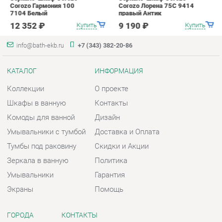
Шкафы в ванную
Контакты
Комоды для ванной
Дизайн
Умывальники с тумбой
Доставка и Оплата
Тумбы под раковину
Скидки и Акции
Зеркала в ванную
Политика
Умывальники
Гарантия
Экраны
Помощь
ГОРОДА
КОНТАКТЫ
Весь мир
Шоурум и склад самовывоза
Екатеринбург
Адрес: г. Екатеринбург,
Металлургов, 84
Телефон: +7 (343) 382-20-86
Часы работы:
Пн - Пт:
10:00 - 20:00 (GMT+5)
Отправить сообщение