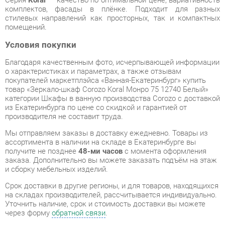
Условия покупки
Благодаря качественным фото, исчерпывающей информации
о характеристиках и параметрах, а также отзывам
покупателей маркетплэйса «Ванная-Екатеринбург» купить
товар «Зеркало-шкаф Corozo Koral Монро 75 12740 Белый»
категории Шкафы в ванную производства Corozo с доставкой
из Екатеринбурга по цене со скидкой и гарантией от
производителя не составит труда.
Мы отправляем заказы в доставку ежедневно. Товары из
ассортимента в наличии на складе в Екатеринбурге вы
получите не позднее
48-ми часов
с момента оформления
заказа. Дополнительно вы можете заказать подъём на этаж
и сборку мебельных изделий.
Срок доставки в другие регионы, и для товаров, находящихся
на складах производителей, рассчитывается индивидуально.
Уточнить наличие, срок и стоимость доставки вы можете
через форму
обратной связи
.
В любой момент до передачи заказа в доставку, а также в
течение 7-ми дней после получения заказа вы можете
изменить выбор
или принять решение об отказе от покупки.
Несмотря на качественную упаковку, шкафы в ванную могут