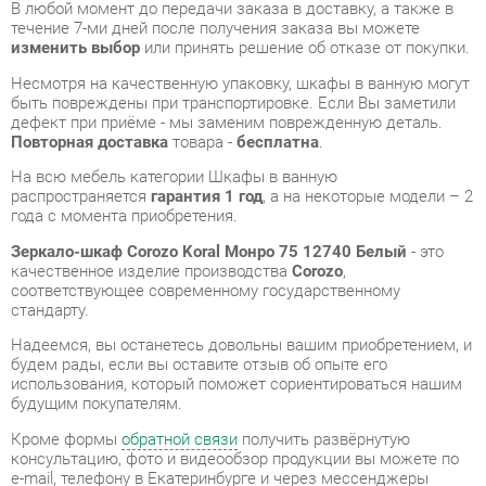
быть повреждены при транспортировке. Если Вы заметили
дефект при приёме - мы заменим поврежденную деталь.
Повторная доставка
товара -
бесплатна
.
На всю мебель категории Шкафы в ванную
распространяется
гарантия 1 год
, а на некоторые модели – 2
года с момента приобретения.
Зеркало-шкаф Corozo Koral Монро 75 12740 Белый
- это
качественное изделие производства
Corozo
,
соответствующее современному государственному
стандарту.
Надеемся, вы останетесь довольны вашим приобретением, и
будем рады, если вы оставите отзыв об опыте его
использования, который поможет сориентироваться нашим
будущим покупателям.
Кроме формы
обратной связи
получить развёрнутую
консультацию, фото и видеообзор продукции вы можете по
e-mail, телефону в Екатеринбурге и через мессенджеры
Telegram и WhatsApp.
Шкафы в ванную также можно сравнить между собой в
нашем шоу-руме и купить Зеркало-шкаф Corozo Koral Монро
75 12740 Белый, самостоятельно забрав его с нашего
центрального склада в г. Екатеринбург. Полный список