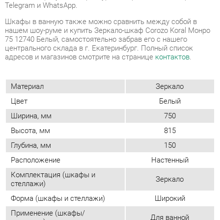
адресов и магазинов смотрите на странице
контактов
.
Материал
Зеркало
Цвет
Белый
Ширина, мм
750
Высота, мм
815
Глубина, мм
150
Расположение
Настенный
Комплектация (шкафы и
Зеркало
стеллажи)
Форма (шкафы и стеллажи)
Широкий
Применение (шкафы/
Для ванной
стеллажи)
Возможность подсветки
Нет
Тип (шкафы/стеллажи)
Модульный
Двери
Распашные
Фасад
С зеркалом