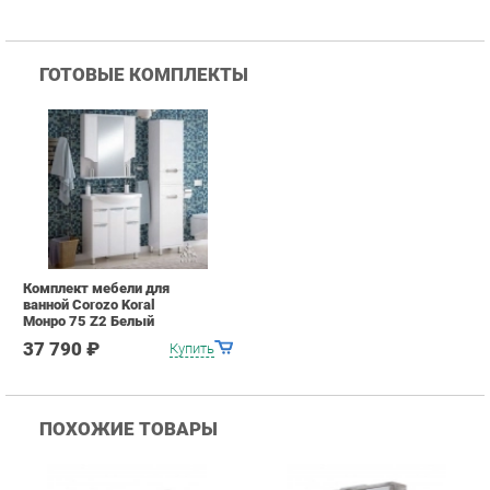
Комплект мебели для
ванной Corozo Koral
Монро 75 Z2 Белый
37 790 ₽
Купить
ПОХОЖИЕ ТОВАРЫ
Зеркало-шкаф Corozo
Зеркало-шкаф Corozo
З
Corozo Гармония 100
Corozo Лорена 75С 9414
K