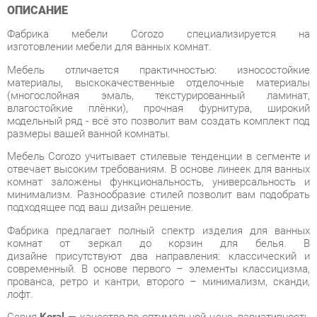
изготовлении мебели для ванных комнат.
Мебель отличается практичностью: износостойкие
материалы, выскокачественные отделочные материалы
(многослойная эмаль, текстурированный ламинат,
влагостойкие плёнки), прочная фурнитура, широкий
модельный ряд - всё это позволит вам создать комплект под
размеры вашей ванной комнаты.
Мебель Corozo учитывает стилевые тенденции в сегменте и
отвечает высоким требованиям. В основе линеек для ванных
комнат заложены функциональность, универсальность и
минимализм. Разнообразие стилей позволит вам подобрать
подходящее под ваш дизайн решение.
Фабрика предлагает полный спектр изделия для ванных
комнат от зеркал до корзин для белья. В
дизайне присутствуют два направления: классический и
современный. В основе первого – элементы классицизма,
прованса, ретро и кантри, второго – минимализм, сканди,
лофт.
Серия
Koral
— качество по оптимальной цене, вариативность
комплектов, фасады в плёнке. Подходит для разных
стилевых направлений как просторных, так и компактных
помещений.