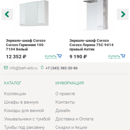
7104 Белый
правый Антик
С
12 352 ₽
9 190 ₽
Купить
Купить
info@bath-ekb.ru
+7 (343) 382-20-86
КАТАЛОГ
ИНФОРМАЦИЯ
Коллекции
О проекте
Шкафы в ванную
Контакты
Комоды для ванной
Дизайн
Умывальники с тумбой
Доставка и Оплата
Тумбы под раковину
Скидки и Акции
Зеркала в ванную
Политика
Умывальники
Гарантия
Экраны
Помощь
ГОРОДА
КОНТАКТЫ
Весь мир
Шоурум и склад самовывоза