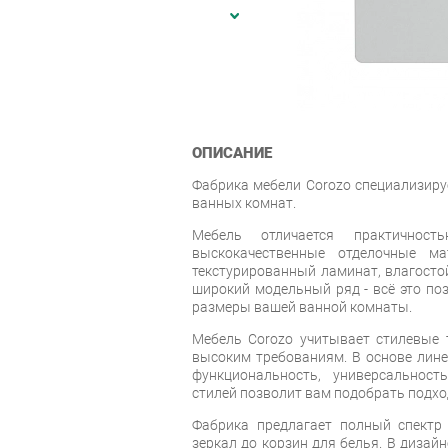
ОПИСАНИЕ
Фабрика мебели Corozo специализиру
ванных комнат.
Мебель отличается практичность
выскокачественные отделочные ма
текстурированный ламинат, влагостой
широкий модельный ряд - всё это по
размеры вашей ванной комнаты.
Мебель Corozo учитывает стилевые т
высоким требованиям. В основе лин
функциональность, универсальност
стилей позволит вам подобрать подхо
Фабрика предлагает полный спектр
зеркал до корзин для белья. В дизай