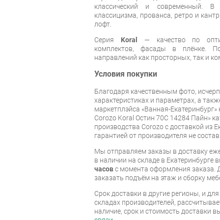
классический и современный. В
классицизма, прованса, ретро и кантр
лофт.
Серия
Koral
— качество по оптим
комплектов, фасады в плёнке. П
направлений как просторных, так и к
Условия покупки
Благодаря качественным фото, исче
характеристиках и параметрах, а так
маркетплэйса «Ванная-Екатеринбург» 
Corozo Koral Остин 70C 14284 Пайн» 
производства Corozo с доставкой из Е
гарантией от производителя не состав
Мы отправляем заказы в доставку еже
в наличии на складе в Екатеринбурге 
часов
с момента оформления заказа. 
заказать подъём на этаж и сборку ме
Срок доставки в другие регионы, и дл
складах производителей, рассчитывае
наличие, срок и стоимость доставки 
связи
.