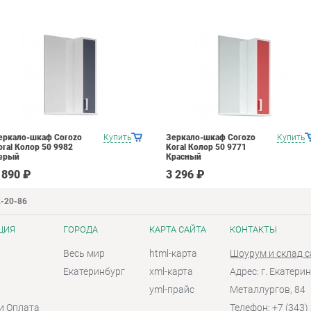
еркало-шкаф Corozo
Купить
Зеркало-шкаф Corozo
Купить
oral Колор 50 9982
Koral Колор 50 9771
ерый
Красный
 890 ₽
3 296 ₽
2-20-86
ЦИЯ
ГОРОДА
КАРТА САЙТА
КОНТАКТЫ
Весь мир
html-карта
Шоурум и склад 
Екатеринбург
xml-карта
Адрес: г. Екатерин
yml-прайс
Металлургов, 84
и Оплата
Телефон: +7 (343)