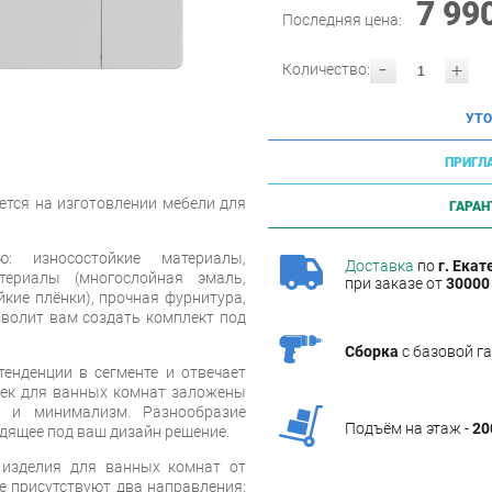
7 99
Последняя цена:
-
+
Количество:
УТО
ПРИГЛ
ется на изготовлении мебели для
ГАРАН
ю: износостойкие материалы,
Доставка
по
г. Екат
териалы (многослойная эмаль,
при заказе от
30000 
кие плёнки), прочная фурнитура,
зволит вам создать комплект под
Сборка
с базовой г
енденции в сегменте и отвечает
еек для ванных комнат заложены
ь и минимализм. Разнообразие
Подъём на этаж -
20
дящее под ваш дизайн решение.
 изделия для ванных комнат от
не присутствуют два направления: