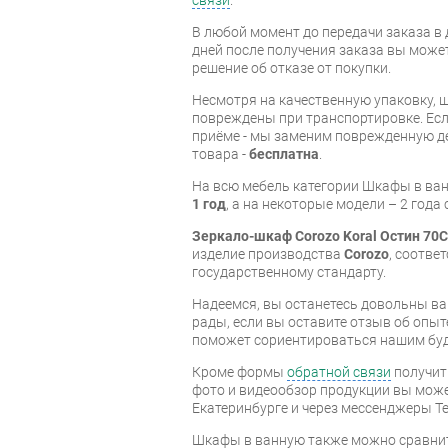
В любой момент до передачи заказа в д
дней после получения заказа вы може
решение об отказе от покупки.
Несмотря на качественную упаковку, 
повреждены при транспортировке. Есл
приёме - мы заменим поврежденную д
товара -
бесплатна
.
На всю мебель категории Шкафы в ва
1 год
, а на некоторые модели – 2 года
Зеркало-шкаф Corozo Koral Остин 70C
изделие производства
Corozo
, соотве
государственному стандарту.
Надеемся, вы останетесь довольны ва
рады, если вы оставите отзыв об опыт
поможет сориентироваться нашим бу
Кроме формы
обратной связи
получит
фото и видеообзор продукции вы может
Екатеринбурге и через мессенджеры Te
Шкафы в ванную также можно сравнит