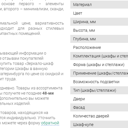
 основе первого – элементы
Материал
и, второго – минимализм, сканди,
Цвет
Ширина, мм
альной цене, вариативность
одходит для разных стилевых
Высота, мм
омпактных помещений.
Глубина, мм
Расположение
рпывающей информации о
Комплектация (шкафы и сте
же отзывам покупателей
купить товар «Зеркало-шкаф
Форма (шкафы и стеллажи)
категории Шкафы в ванную
Применение (шкафы/стелла
катеринбурга по цене со скидкой и
ит труда.
Возможность подсветки
дневно. Товары из ассортимента
Тип (шкафы/стеллажи)
вы получите не позднее
48-ми
Дополнительно вы можете
Двери
бельных изделий.
Фасад
я товаров, находящихся на
Количество дверей
тся индивидуально. Уточнить
вы можете через форму
обратной
Шкаф-купе