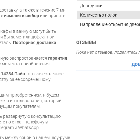
Доводчики
оставку, а также в течение 7-ми
Количество полок
те
изменить выбор
или принять
Направление открытия двер
шкафы в ванную могут быть
и Вы заметили дефект при
ОТЗЫВЫ
еталь.
Повторная доставка
Пока нет отзывов, поделитесь
нную распространяется
гарантия
 с момента приобретения.
ДОБ
 14284 Пайн
- это качественное
тствующее современному
шим приобретением, и будем
е его использования, который
дущим покупателям.
ь развёрнутую консультацию,
е по e-mail, телефону в
legram и WhatsApp.
ь между собой в нашем шоу-руме