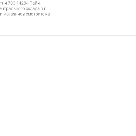
стин 70C 14284 Пайн,
ентрального склада в г.
 и магазинов смотрите на