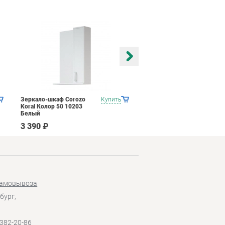
Зеркало-шкаф Corozo
Купить
Зеркало-шкаф Corozo
Koral Колор 50 10203
Koral Кентис 60С Белый
Белый
3 390 ₽
4 790 ₽
самовывоза
бург,
 382-20-86