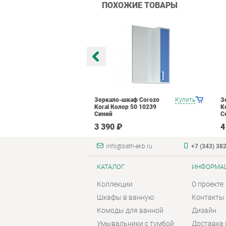
ПОХОЖИЕ ТОВАРЫ
каф Corozo
Купить
Зеркало-шкаф Corozo
Купить
З
рена 75С 9414
Koral Колор 50 10239
K
тик
Синий
С
3 390 ₽
4
info@bath-ekb.ru
+7 (343) 38
КАТАЛОГ
ИНФОРМА
Коллекции
О проекте
Шкафы в ванную
Контакты
Комоды для ванной
Дизайн
Умывальники с тумбой
Доставка 