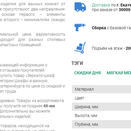
 изделия для ванных комнат от
Доставка
по
г. Екат
не присутствуют два направления:
при заказе от
30000 
 основе первого – элементы
и, второго – минимализм, сканди,
Сборка
с базовой г
альной цене, вариативность
одходит для разных стилевых
омпактных помещений.
Подъём на этаж -
20
ТЭГИ
рпывающей информации о
же отзывам покупателей
СКИДКИ ДНЯ
МЯГКАЯ МЕ
купить товар «Зеркало-шкаф
атегории Шкафы в ванную
катеринбурга по цене со скидкой и
Материал
ит труда.
Цвет
дневно. Товары из ассортимента
вы получите не позднее
48-ми
Ширина, мм
Дополнительно вы можете
Высота, мм
бельных изделий.
Глубина, мм
я товаров, находящихся на
тся индивидуально. Уточнить