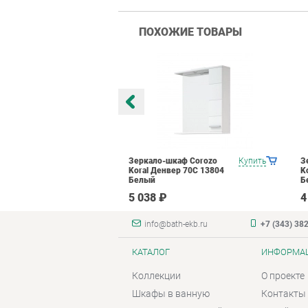
ПОХОЖИЕ ТОВАРЫ
каф Corozo
Купить
Зеркало-шкаф Corozo
Купить
З
вер 80С 14131
Koral Денвер 70С 13804
K
Белый
Б
5 038 ₽
4
info@bath-ekb.ru
+7 (343) 38
КАТАЛОГ
ИНФОРМА
Коллекции
О проекте
Шкафы в ванную
Контакты