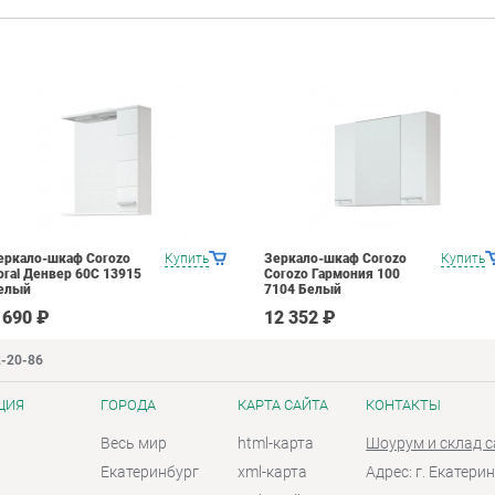
еркало-шкаф Corozo
Купить
Зеркало-шкаф Corozo
Купить
oral Денвер 60С 13915
Corozo Гармония 100
елый
7104 Белый
 690 ₽
12 352 ₽
2-20-86
ЦИЯ
ГОРОДА
КАРТА САЙТА
КОНТАКТЫ
Весь мир
html-карта
Шоурум и склад 
Екатеринбург
xml-карта
Адрес: г. Екатерин