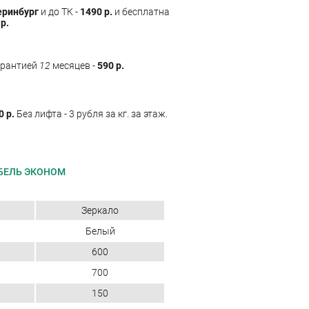
еринбург
и до ТК -
1490 р.
и бесплатна
р.
арантией
12
месяцев -
590 р.
0 р.
Без лифта - 3 рубля за кг. за этаж.
БЕЛЬ ЭКОНОМ
Зеркало
Белый
600
700
150