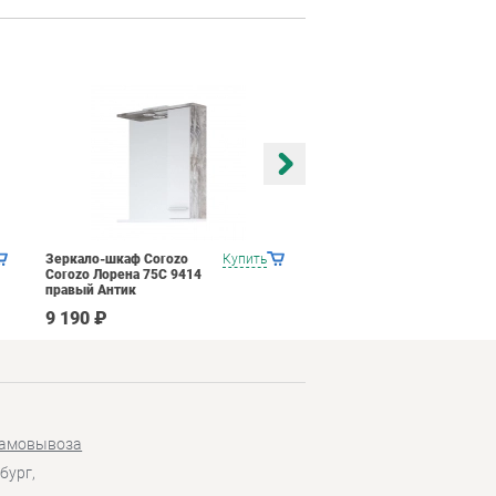
Зеркало-шкаф Corozo
Купить
Зеркало-шкаф Corozo
Corozo Лорена 75С 9414
Koral Колор 50 10239
правый Антик
Синий
9 190 ₽
3 390 ₽
самовывоза
бург,