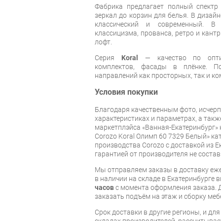
Фабрика предлагает полный спектр
зеркал до корзин для белья. В дизай
классический и современный. В
классицизма, прованса, ретро и кантр
лофт.
Серия
Koral
— качество по оптим
комплектов, фасады в плёнке. П
направлений как просторных, так и к
Условия покупки
Благодаря качественным фото, исче
характеристиках и параметрах, а так
маркетплэйса «Ванная-Екатеринбург» 
Corozo Koral Олимп 60 7329 Белый» к
производства Corozo с доставкой из Е
гарантией от производителя не состав
Мы отправляем заказы в доставку еже
в наличии на складе в Екатеринбурге 
часов
с момента оформления заказа. 
заказать подъём на этаж и сборку ме
Срок доставки в другие регионы, и дл
складах производителей, рассчитывае