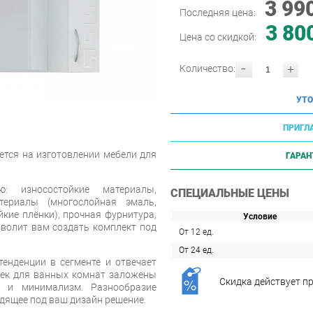
3 99
Последняя цена:
3 80
Цена со скидкой:
-
+
Количество:
УТО
ПРИГЛ
ется на изготовлении мебели для
ГАРАН
ю: износостойкие материалы,
СПЕЦИАЛЬНЫЕ ЦЕНЫ
териалы (многослойная эмаль,
кие плёнки), прочная фурнитура,
Условие
зволит вам создать комплект под
От 12 ед.
От 24 ед.
енденции в сегменте и отвечает
еек для ванных комнат заложены
Скидка действует пр
ь и минимализм. Разнообразие
дящее под ваш дизайн решение.