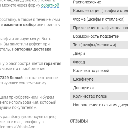
Расположение
вы можете через форму
обратной
Комплектация (шкафы и сте
Форма (шкафы и стеллажи)
оставку, а также в течение 7-ми
те
изменить выбор
или принять
Применение (шкафы/стелла
Возможность подсветки
шкафы в ванную могут быть
и Вы заметили дефект при
Тип (шкафы/стеллажи)
еталь.
Повторная доставка
Двери
Фасад
нную распространяется
гарантия
 с момента приобретения.
Количество дверей
 7329 Белый
- это качественное
Шкаф-купе
тствующее современному
Доводчики
Количество полок
шим приобретением, и будем
е его использования, который
Направление открытия двер
дущим покупателям.
ь развёрнутую консультацию,
ОТЗЫВЫ
е по e-mail, телефону в
legram и WhatsApp.