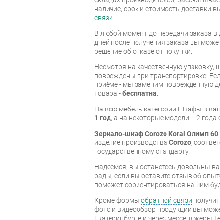
наличие, срок и стоимость доставки 
связи
.
В любой момент до передачи заказа в д
дней после получения заказа вы може
решение об отказе от покупки.
Несмотря на качественную упаковку, 
повреждены при транспортировке. Есл
приёме - мы заменим поврежденную д
товара -
бесплатна
.
На всю мебель категории Шкафы в ва
1 год
, а на некоторые модели – 2 года
Зеркало-шкаф Corozo Koral Олимп 60
изделие производства
Corozo
, соотве
государственному стандарту.
Надеемся, вы останетесь довольны ва
рады, если вы оставите отзыв об опыт
поможет сориентироваться нашим бу
Кроме формы
обратной связи
получит
фото и видеообзор продукции вы может
Екатеринбурге и через мессенджеры Te