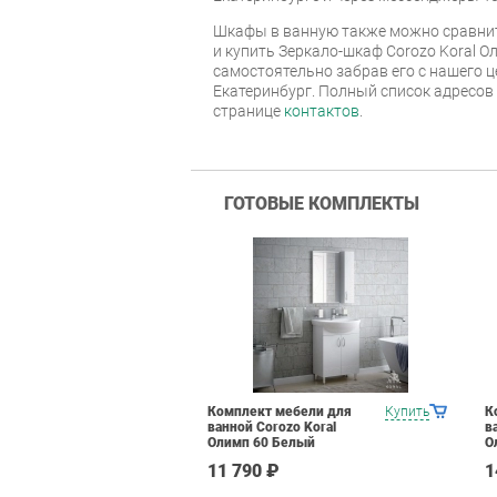
Шкафы в ванную также можно сравнит
и купить Зеркало-шкаф Corozo Koral О
самостоятельно забрав его с нашего ц
Екатеринбург. Полный список адресов
странице
контактов
.
ГОТОВЫЕ КОМПЛЕКТЫ
Комплект мебели для
Купить
К
ванной Corozo Koral
в
Олимп 60 Белый
О
11 790 ₽
1