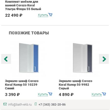
Зеркало-шкаф Corozo
Зеркало-шкаф Corozo
З
Koral Колор 50 10239
Koral Колор 50 9982
K
Синий
Серый
К
3 390 ₽
4 890 ₽
Купить
Купить
info@bath-ekb.ru
+7 (343) 382-20-86
КАТАЛОГ
ИНФОРМАЦИЯ
Коллекции
О проекте
Шкафы в ванную
Контакты
Комоды для ванной
Дизайн
Умывальники с тумбой
Доставка и Оплата
Тумбы под раковину
Скидки и Акции