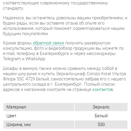
будущим покупателям.
Кроме формы
обратной связи
получить развёрнутую
консультацию, фото и видеообзор продукции вы можете по
e-mail, телефону в Екатеринбурге и через мессенджеры
Telegram и WhatsApp.
Шкафы в ванную также можно сравнить между собой в
нашем шоу-руме и купить Зеркало-шкаф Corozo Koral Ультра
Флора 55С 4729 Белый, самостоятельно забрав его с нашего
центрального склада в г. Екатеринбург. Полный список
адресов и магазинов смотрите на странице
контактов
.
Материал
Зеркало
Цвет
Белый
Ширина, мм
550
Высота, мм
740
Глубина, мм
150
Расположение
Настенный
Комплектация (шкафы и
Зеркало
стеллажи)