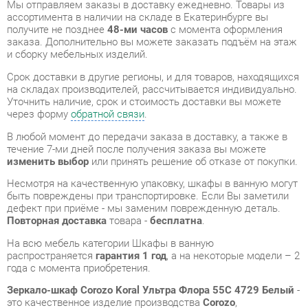
Срок доставки в другие регионы, и для товаров, находящихся
на складах производителей, рассчитывается индивидуально.
Уточнить наличие, срок и стоимость доставки вы можете
через форму
обратной связи
.
В любой момент до передачи заказа в доставку, а также в
течение 7-ми дней после получения заказа вы можете
изменить выбор
или принять решение об отказе от покупки.
Несмотря на качественную упаковку, шкафы в ванную могут
быть повреждены при транспортировке. Если Вы заметили
дефект при приёме - мы заменим поврежденную деталь.
Повторная доставка
товара -
бесплатна
.
На всю мебель категории Шкафы в ванную
распространяется
гарантия 1 год
, а на некоторые модели – 2
года с момента приобретения.
Зеркало-шкаф Corozo Koral Ультра Флора 55С 4729 Белый
-
это качественное изделие производства
Corozo
,
соответствующее современному государственному
стандарту.
Надеемся, вы останетесь довольны вашим приобретением, и
будем рады, если вы оставите отзыв об опыте его
использования, который поможет сориентироваться нашим