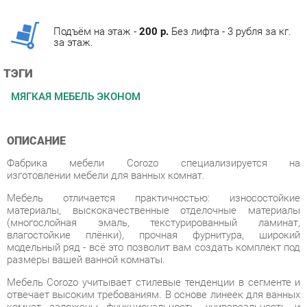
за этаж.
ТЭГИ
МЯГКАЯ МЕБЕЛЬ ЭКОНОМ
ОПИСАНИЕ
Фабрика мебели Corozo специализируется на
изготовлении мебели для ванных комнат.
Мебель отличается практичностью: износостойкие
материалы, выскокачественные отделочные материалы
(многослойная эмаль, текстурированный ламинат,
влагостойкие плёнки), прочная фурнитура, широкий
модельный ряд - всё это позволит вам создать комплект под
размеры вашей ванной комнаты.
Мебель Corozo учитывает стилевые тенденции в сегменте и
отвечает высоким требованиям. В основе линеек для ванных
комнат заложены функциональность, универсальность и
минимализм. Разнообразие стилей позволит вам подобрать
подходящее под ваш дизайн решение.
Фабрика предлагает полный спектр изделия для ванных