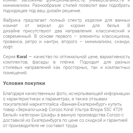
комнат от зеркал до корзин для белья. В
дизайне присутствуют два направления: классический и
современный. В основе первого – элементы классицизма,
прованса, ретро и кантри, второго – минимализм, сканди,
лофт.
Серия
Koral
— качество по оптимальной цене, вариативность
комплектов, фасады в плёнке. Подходит для разных
стилевых направлений как просторных, так и компактных
помещений.
Условия покупки
Благодаря качественным фото, исчерпывающей информации
о характеристиках и параметрах, а также отзывам
покупателей маркетплэйса «Ванная-Екатеринбург» купить
товар «Зеркало-шкаф Corozo Koral Ультра Флора 55С 4729
Белый» категории Шкафы в ванную производства Corozo с
доставкой из Екатеринбурга по цене со скидкой и гарантией
от производителя не составит труда.
Мы отправляем заказы в доставку ежедневно. Товары из
ассортимента в наличии на складе в Екатеринбурге вы
получите не позднее
48-ми часов
с момента оформления
заказа. Дополнительно вы можете заказать подъём на этаж
и сборку мебельных изделий.