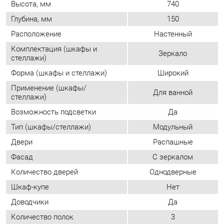
Форма (шкафы и стеллажи)
Широкий
Применение (шкафы/
Для ванной
стеллажи)
Возможность подсветки
Да
Тип (шкафы/стеллажи)
Модульный
Двери
Распашные
Фасад
С зеркалом
Количество дверей
Однодверные
Шкаф-купе
Нет
Доводчики
Да
Количество полок
3
Определяется при
Направление открытия двери
сборке
ОТЗЫВЫ
Пока нет отзывов, поделитесь первым своим мнением.