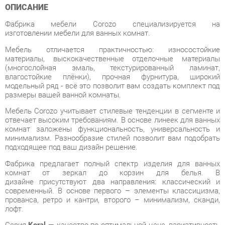
изготовлении мебели для ванных комнат.
Мебель отличается практичностью: износостойкие
материалы, выскокачественные отделочные материалы
(многослойная эмаль, текстурированный ламинат,
влагостойкие плёнки), прочная фурнитура, широкий
модельный ряд - всё это позволит вам создать комплект под
размеры вашей ванной комнаты.
Мебель Corozo учитывает стилевые тенденции в сегменте и
отвечает высоким требованиям. В основе линеек для ванных
комнат заложены функциональность, универсальность и
минимализм. Разнообразие стилей позволит вам подобрать
подходящее под ваш дизайн решение.
Фабрика предлагает полный спектр изделия для ванных
комнат от зеркал до корзин для белья. В
дизайне присутствуют два направления: классический и
современный. В основе первого – элементы классицизма,
прованса, ретро и кантри, второго – минимализм, сканди,
лофт.
Серия
Koral
— качество по оптимальной цене, вариативность
комплектов, фасады в плёнке. Подходит для разных
стилевых направлений как просторных, так и компактных
помещений.