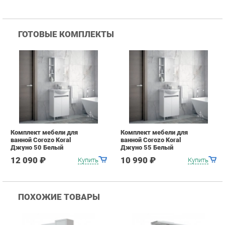
Комплект мебели для
Комплект мебели для
ванной Corozo Koral
ванной Corozo Koral
Джуно 50 Белый
Джуно 55 Белый
12 090 ₽
10 990 ₽
Купить
Купить
ПОХОЖИЕ ТОВАРЫ
Зеркало-шкаф Corozo
Зеркало-шкаф Corozo
З
Koral Колор 50 10203
Koral Кентис 60С Белый
K