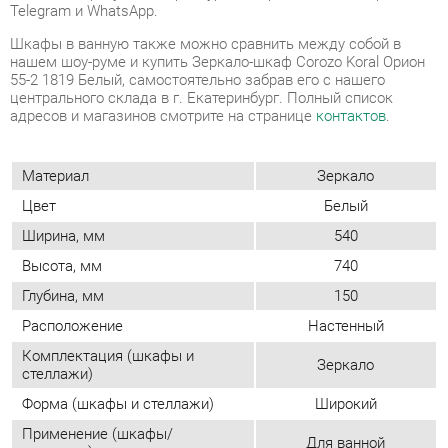
адресов и магазинов смотрите на странице
контактов
.
Материал
Зеркало
Цвет
Белый
Ширина, мм
540
Высота, мм
740
Глубина, мм
150
Расположение
Настенный
Комплектация (шкафы и
Зеркало
стеллажи)
Форма (шкафы и стеллажи)
Широкий
Применение (шкафы/
Для ванной
стеллажи)
Возможность подсветки
Нет
Тип (шкафы/стеллажи)
Модульный
Двери
Распашные
Фасад
С зеркалом