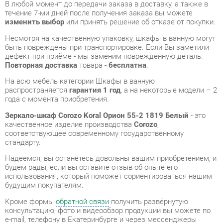
быть повреждены при транспортировке. Если Вы заметили
дефект при приёме - мы заменим поврежденную деталь.
Повторная доставка
товара -
бесплатна
.
На всю мебель категории Шкафы в ванную
распространяется
гарантия 1 год
, а на некоторые модели – 2
года с момента приобретения.
Зеркало-шкаф Corozo Koral Орион 55-2 1819 Белый
- это
качественное изделие производства
Corozo
,
соответствующее современному государственному
стандарту.
Надеемся, вы останетесь довольны вашим приобретением, и
будем рады, если вы оставите отзыв об опыте его
использования, который поможет сориентироваться нашим
будущим покупателям.
Кроме формы
обратной связи
получить развёрнутую
консультацию, фото и видеообзор продукции вы можете по
e-mail, телефону в Екатеринбурге и через мессенджеры
Telegram и WhatsApp.
Шкафы в ванную также можно сравнить между собой в
нашем шоу-руме и купить Зеркало-шкаф Corozo Koral Орион
55-2 1819 Белый, самостоятельно забрав его с нашего
центрального склада в г. Екатеринбург. Полный список