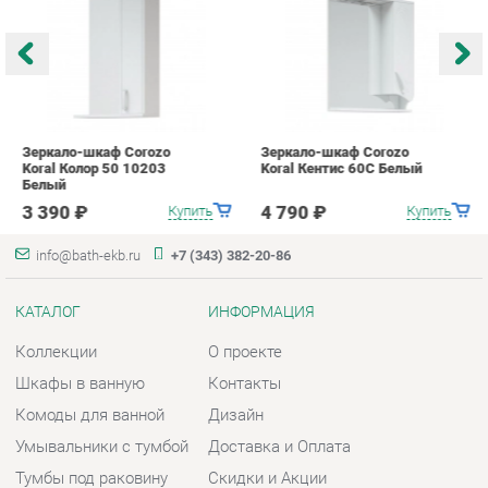
Белый
Б
3 390 ₽
4 790 ₽
Купить
Купить
info@bath-ekb.ru
+7 (343) 382-20-86
КАТАЛОГ
ИНФОРМАЦИЯ
Коллекции
О проекте
Шкафы в ванную
Контакты
Комоды для ванной
Дизайн
Умывальники с тумбой
Доставка и Оплата
Тумбы под раковину
Скидки и Акции
Зеркала в ванную
Политика
Умывальники
Гарантия
Экраны
Помощь
ГОРОДА
КОНТАКТЫ
Весь мир
Шоурум и склад самовывоза