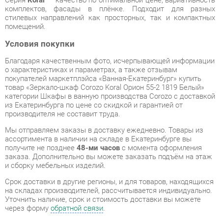
Условия покупки
Благодаря качественным фото, исчерпывающей информации
о характеристиках и параметрах, а также отзывам
покупателей маркетплэйса «Ванная-Екатеринбург» купить
товар «Зеркало-шкаф Corozo Koral Орион 55-2 1819 Белый»
категории Шкафы в ванную производства Corozo с доставкой
из Екатеринбурга по цене со скидкой и гарантией от
производителя не составит труда.
Мы отправляем заказы в доставку ежедневно. Товары из
ассортимента в наличии на складе в Екатеринбурге вы
получите не позднее
48-ми часов
с момента оформления
заказа. Дополнительно вы можете заказать подъём на этаж
и сборку мебельных изделий.
Срок доставки в другие регионы, и для товаров, находящихся
на складах производителей, рассчитывается индивидуально.
Уточнить наличие, срок и стоимость доставки вы можете
через форму
обратной связи
.
В любой момент до передачи заказа в доставку, а также в
течение 7-ми дней после получения заказа вы можете
изменить выбор
или принять решение об отказе от покупки.
Несмотря на качественную упаковку, шкафы в ванную могут