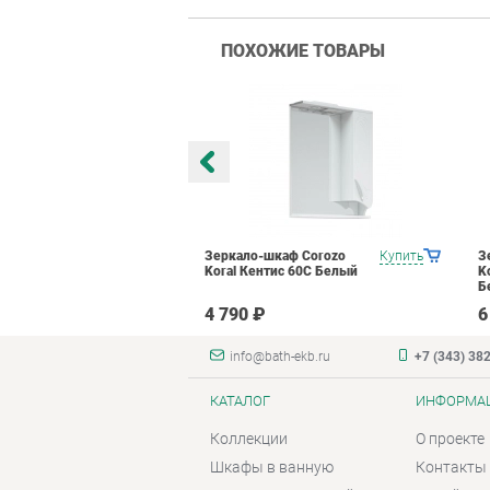
ПОХОЖИЕ ТОВАРЫ
каф Corozo
Купить
Зеркало-шкаф Corozo
Купить
З
р 50 10203
Koral Кентис 60С Белый
K
Б
4 790 ₽
6
info@bath-ekb.ru
+7 (343) 38
КАТАЛОГ
ИНФОРМА
Коллекции
О проекте
Шкафы в ванную
Контакты