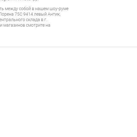
ь между собой в нашем шоу-руме
Лорена 75С 9414 левый Антик,
ентрального склада в г.
 и магазинов смотрите на