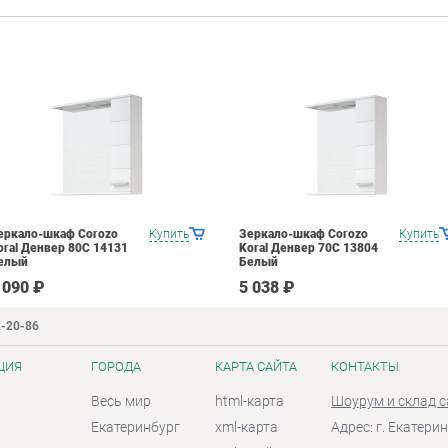
еркало-шкаф Corozo
Купить
Зеркало-шкаф Corozo
Купить
oral Денвер 80С 14131
Koral Денвер 70С 13804
елый
Белый
 090 ₽
5 038 ₽
2-20-86
ЦИЯ
ГОРОДА
КАРТА САЙТА
КОНТАКТЫ
Весь мир
html-карта
Шоурум и склад 
Екатеринбург
xml-карта
Адрес: г. Екатерин