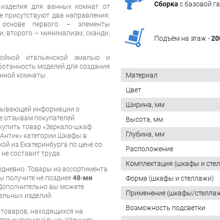
Сборка
с базовой г
 изделия для ванных комнат от
не присутствуют два направления:
 основе первого – элементы
и, второго – минимализм, сканди,
Подъём на этаж -
20
лойной итальянской эмалью и
отанность моделей для создания
анной комнаты.
Материал
Цвет
Ширина, мм
рпывающей информации о
же отзывам покупателей
Высота, мм
купить товар «Зеркало-шкаф
Глубина, мм
 Антик» категории Шкафы в
ой из Екатеринбурга по цене со
Расположение
 не составит труда.
Комплектация (шкафы и сте
дневно. Товары из ассортимента
вы получите не позднее
48-ми
Форма (шкафы и стеллажи)
Дополнительно вы можете
Применение (шкафы/стелла
бельных изделий.
Возможность подсветки
я товаров, находящихся на
тся индивидуально. Уточнить