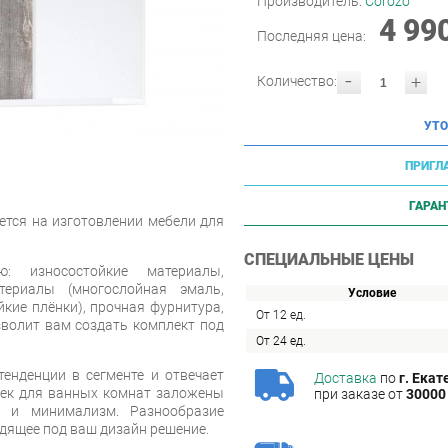
Производитель:
Corozo
4 99
Последняя цена:
-
+
Количество:
УТО
ПРИГЛ
ГАРАН
ется на изготовлении мебели для
СПЕЦИАЛЬНЫЕ ЦЕНЫ
ю: износостойкие материалы,
териалы (многослойная эмаль,
Условие
кие плёнки), прочная фурнитура,
От 12 ед.
зволит вам создать комплект под
От 24 ед.
енденции в сегменте и отвечает
Доставка
по
г. Екат
еек для ванных комнат заложены
при заказе от
30000 
ь и минимализм. Разнообразие
дящее под ваш дизайн решение.