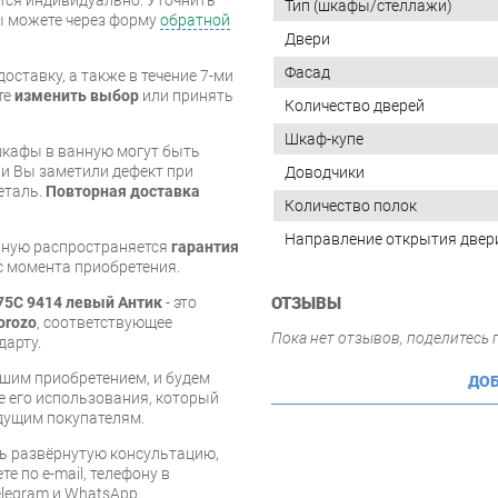
Тип (шкафы/стеллажи)
вы можете через форму
обратной
Двери
Фасад
оставку, а также в течение 7-ми
те
изменить выбор
или принять
Количество дверей
Шкаф-купе
шкафы в ванную могут быть
и Вы заметили дефект при
Доводчики
еталь.
Повторная доставка
Количество полок
Направление открытия двер
нную распространяется
гарантия
 с момента приобретения.
75С 9414 левый Антик
- это
ОТЗЫВЫ
orozo
, соответствующее
Пока нет отзывов, поделитесь
дарту.
шим приобретением, и будем
ДОБ
е его использования, который
дущим покупателям.
ь развёрнутую консультацию,
е по e-mail, телефону в
legram и WhatsApp.