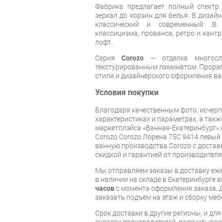
Фабрика предлагает полный спектр
зеркал до корзин для белья. В дизай
классический и современный. В
классицизма, прованса, ретро и кантр
лофт.
Серия
Corozo
— отделка многос
текстурированным ламинатом. Прораб
стиля и дизайнерского оформления в
Условия покупки
Благодаря качественным фото, исче
характеристиках и параметрах, а так
маркетплэйса «Ванная-Екатеринбург» 
Corozo Corozo Лорена 75С 9414 левый
ванную производства Corozo с доставк
скидкой и гарантией от производителя
Мы отправляем заказы в доставку еже
в наличии на складе в Екатеринбурге 
часов
с момента оформления заказа. 
заказать подъём на этаж и сборку ме
Срок доставки в другие регионы, и дл
складах производителей, рассчитывае