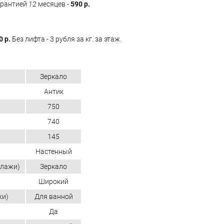
арантией
12
месяцев -
590 р.
0 р.
Без лифта - 3 рубля за кг. за этаж.
Зеркало
Антик
750
740
145
Настенный
ллажи)
Зеркало
Широкий
жи)
Для ванной
Да