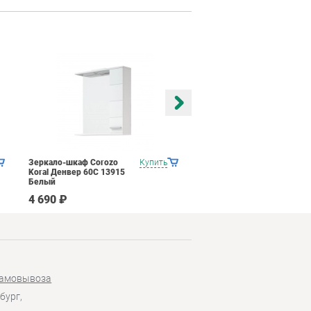
Зеркало-шкаф Corozo
Купить
Зеркало-шкаф Corozo
Koral Денвер 60С 13915
Corozo Гармония 100
Белый
7104 Белый
4 690 ₽
12 352 ₽
самовывоза
бург,