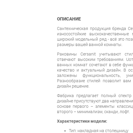
ОПИСАНИЕ
Сантехническая продукция бренда Cer
износостойкие выскокачественные 
широкий модельный ряд - всё это по
размеры вашей ванной комнаты.
Раковины Cersanit учитывают сти
отвечают высоким требованиям. Uо
ванных комнат сочетают в себе функ
качество и актуальный дизайн. В о
заложены функциональность, ун
Разнообразие стилей позволит вам
дизайн решение.
Фабрика предлагает полный спектр
дизайне присутствуют два направлени
основе первого – элементы классици
второго – минимализм, сканди, лофт.
Характеристики модели:
Тип: накладная на столешницу