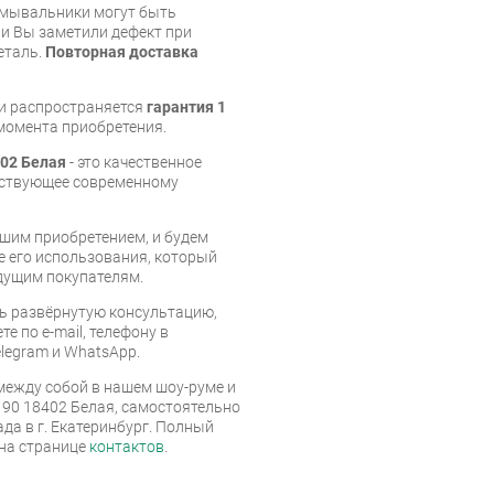
умывальники могут быть
и Вы заметили дефект при
еталь.
Повторная доставка
и распространяется
гарантия 1
с момента приобретения.
402 Белая
- это качественное
тствующее современному
шим приобретением, и будем
е его использования, который
дущим покупателям.
ь развёрнутую консультацию,
е по e-mail, телефону в
legram и WhatsApp.
ежду собой в нашем шоу-руме и
 90 18402 Белая, самостоятельно
ада в г. Екатеринбург. Полный
 на странице
контактов
.