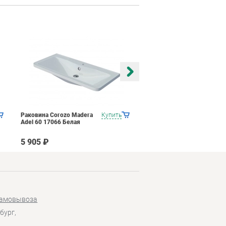
Раковина Corozo Madera
Купить
Раковина Corozo Madera
Adel 60 17066 Белая
Adel 70 18401 Белая
5 905 ₽
9 690 ₽
самовывоза
бург,