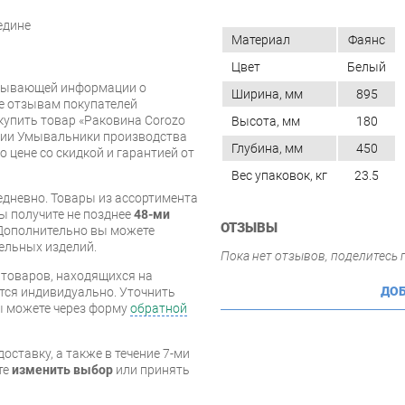
едине
Материал
Фаянс
Цвет
Белый
рпывающей информации о
Ширина, мм
895
же отзывам покупателей
купить товар «Раковина Corozo
Высота, мм
180
ории Умывальники производства
Глубина, мм
450
о цене со скидкой и гарантией от
Вес упаковок, кг
23.5
дневно. Товары из ассортимента
вы получите не позднее
48-ми
ОТЗЫВЫ
Дополнительно вы можете
бельных изделий.
Пока нет отзывов, поделитесь
я товаров, находящихся на
ДОБ
тся индивидуально. Уточнить
вы можете через форму
обратной
оставку, а также в течение 7-ми
те
изменить выбор
или принять