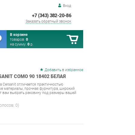
Вход
+7 (343) 382-20-86
Заказать обратный звонок
В корзине
товаров:
0
на сумму:
0
р.
Добавить в избранное
ANIT COMO 90 18402 БЕЛАЯ
а Cersanit отличается практичностью
е материалы, прочная фурнитура, широкий
ит вам выбрать раковину под размеры вашей
голосов:
0
)