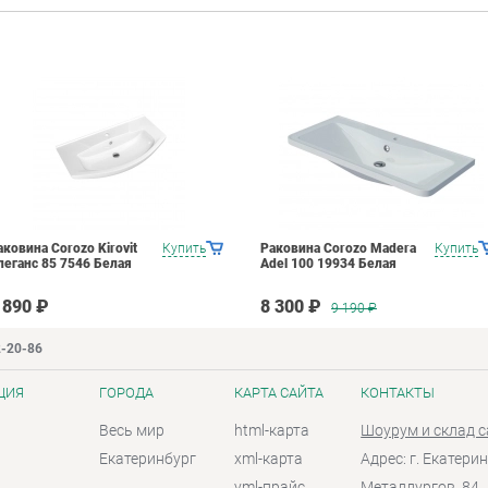
аковина Corozo Kirovit
Купить
Раковина Corozo Madera
Купить
леганс 85 7546 Белая
Adel 100 19934 Белая
 890 ₽
8 300 ₽
9 190
₽
2-20-86
ЦИЯ
ГОРОДА
КАРТА САЙТА
КОНТАКТЫ
Весь мир
html-карта
Шоурум и склад 
Екатеринбург
xml-карта
Адрес: г. Екатерин
yml-прайс
Металлургов, 84