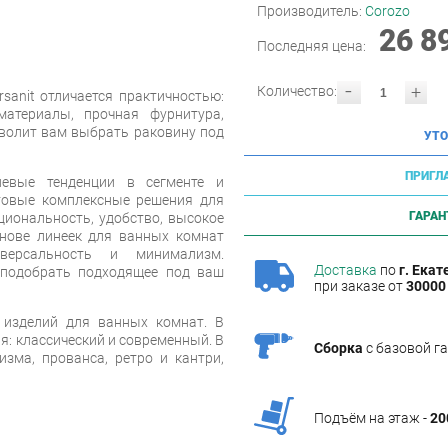
Производитель:
Corozo
26 8
Последняя цена:
-
+
Количество:
sanit отличается практичностью:
материалы, прочная фурнитура,
зволит вам выбрать раковину под
УТО
ПРИГЛ
левые тенденции в сегменте и
товые комплексные решения для
ГАРАН
циональность, удобство, высокое
снове линеек для ванных комнат
иверсальность и минимализм.
Доставка
по
г. Екат
 подобрать подходящее под ваш
при заказе от
30000 
 изделий для ванных комнат. В
я: классический и современный. В
Сборка
с базовой г
зма, прованса, ретро и кантри,
Подъём на этаж -
20