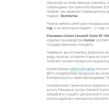
Несмотря на качественную упаковку, 
повреждены при транспортировке. Есл
приёме - мы заменим поврежденную д
товара -
бесплатна
.
На всю мебель категории Умывальник
год
, а на некоторые модели – 2 года 
Раковина Corozo Cersanit Como 90 18
изделие производства
Corozo
, соотве
государственному стандарту.
Надеемся, вы останетесь довольны ва
рады, если вы оставите отзыв об опыт
поможет сориентироваться нашим бу
Кроме формы
обратной связи
получит
фото и видеообзор продукции вы может
Екатеринбурге и через мессенджеры Te
Умывальники также можно сравнить м
купить Раковина Corozo Cersanit Como
забрав его с нашего центрального скл
список адресов и магазинов смотрите