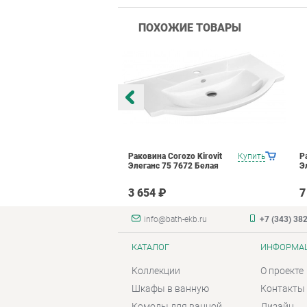
ПОХОЖИЕ ТОВАРЫ
orozo Kirovit
Купить
Раковина Corozo Kirovit
Купить
Р
05 7671 Белая
Элеганс 75 7672 Белая
Э
3 654 ₽
7
info@bath-ekb.ru
+7 (343) 38
КАТАЛОГ
ИНФОРМА
Коллекции
О проекте
Шкафы в ванную
Контакты
Комоды для ванной
Дизайн