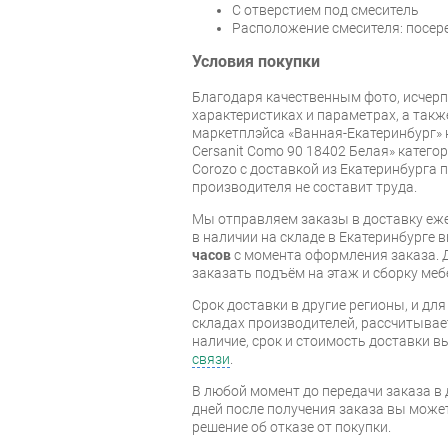
С отверстием под смеситель
Расположение смесителя: посер
Условия покупки
Благодаря качественным фото, исче
характеристиках и параметрах, а так
маркетплэйса «Ванная-Екатеринбург» 
Cersanit Como 90 18402 Белая» катег
Corozo с доставкой из Екатеринбурга п
производителя не составит труда.
Мы отправляем заказы в доставку еже
в наличии на складе в Екатеринбурге 
часов
с момента оформления заказа. 
заказать подъём на этаж и сборку ме
Срок доставки в другие регионы, и дл
складах производителей, рассчитывае
наличие, срок и стоимость доставки 
связи
.
В любой момент до передачи заказа в д
дней после получения заказа вы може
решение об отказе от покупки.