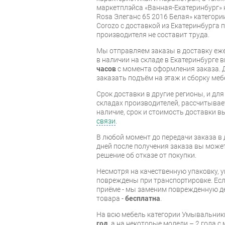
маркетплэйса «Ванная-Екатеринбург» 
Rosa Элеганс 65 2016 Белая» категор
Corozo с доставкой из Екатеринбурга п
производителя не составит труда.
Мы отправляем заказы в доставку еже
в наличии на складе в Екатеринбурге 
часов
с момента оформления заказа. 
заказать подъём на этаж и сборку ме
Срок доставки в другие регионы, и дл
складах производителей, рассчитывае
наличие, срок и стоимость доставки 
связи
.
В любой момент до передачи заказа в д
дней после получения заказа вы може
решение об отказе от покупки.
Несмотря на качественную упаковку, 
повреждены при транспортировке. Есл
приёме - мы заменим поврежденную д
товара -
бесплатна
.
На всю мебель категории Умывальник
год
, а на некоторые модели – 2 года 