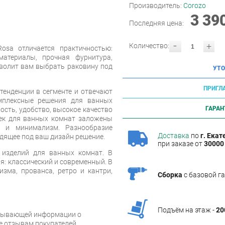
Производитель:
Corozo
3 39
Последняя цена:
-
+
Количество:
osa отличается практичностью:
материалы, прочная фурнитура,
зволит вам выбрать раковину под
УТО
ПРИГЛ
енденции в сегменте и отвечают
мплексные решения для ванных
ГАРАН
ость, удобство, высокое качество
еек для ванных комнат заложены
ь и минимализм. Разнообразие
Доставка
по
г. Екат
дящее под ваш дизайн решение.
при заказе от
30000 
 изделий для ванных комнат. В
я: классический и современный. В
зма, прованса, ретро и кантри,
Сборка
с базовой г
Подъём на этаж -
20
рпывающей информации о
же отзывам покупателей