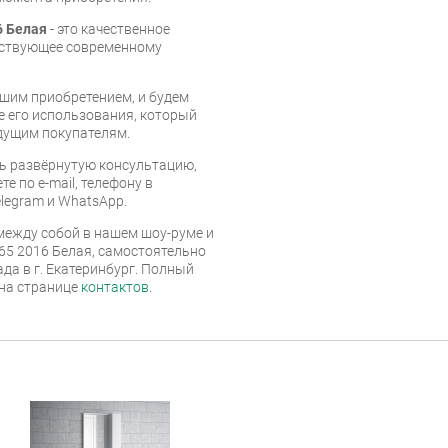
6 Белая
- это качественное
тствующее современному
шим приобретением, и будем
е его использования, который
дущим покупателям.
ь развёрнутую консультацию,
е по e-mail, телефону в
legram и WhatsApp.
ежду собой в нашем шоу-руме и
65 2016 Белая, самостоятельно
ада в г. Екатеринбург. Полный
 на странице
контактов
.