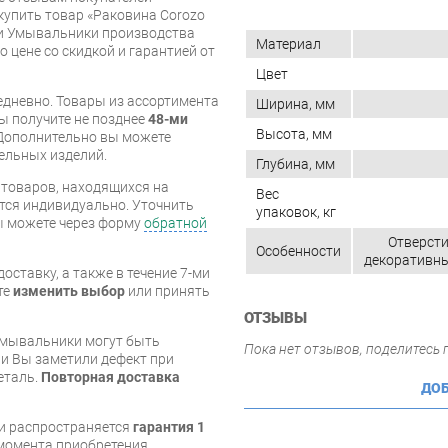
купить товар «Раковина Corozo
ии Умывальники производства
Материал
о цене со скидкой и гарантией от
Цвет
дневно. Товары из ассортимента
Ширина, мм
вы получите не позднее
48-ми
Высота, мм
Дополнительно вы можете
бельных изделий.
Глубина, мм
я товаров, находящихся на
Вес
тся индивидуально. Уточнить
упаковок, кг
вы можете через форму
обратной
Отверсти
Особенности
декоративны
оставку, а также в течение 7-ми
те
изменить выбор
или принять
ОТЗЫВЫ
умывальники могут быть
Пока нет отзывов, поделитесь
и Вы заметили дефект при
еталь.
Повторная доставка
ДОБ
и распространяется
гарантия 1
с момента приобретения.