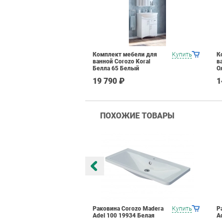
Комплект мебели для
Купить
К
ванной Corozo Koral
в
Белла 65 Белый
О
19 790 ₽
1
ПОХОЖИЕ ТОВАРЫ
orozo Kirovit
Купить
Раковина Corozo Madera
Купить
Р
 7546 Белая
Adel 100 19934 Белая
A