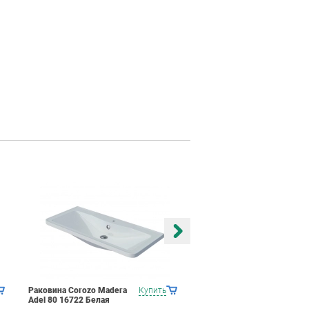
Раковина Corozo Madera
Купить
Раковина Corozo Madera
Adel 80 16722 Белая
Alice 58 16723 Белая