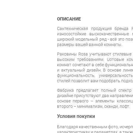
ОПИСАНИЕ
Сантехническая продукция бренда R
износостойкие выскокачественные 
широкий модельный ряд - всё это по
размеры вашей ванной комнаты.
Раковины Rosa учитывают стилевые т
высоким требованиям. Uотовые ко
комнат сочетают в себе функциональн
и актуальный дизайн. В основе лин
функциональность, универсальност
стилей позволит вам подобрать подхо
Фабрика предлагает полный спектр
дизайне присутствуют два направлени
основе первого – элементы классици
второго – минимализм, сканди, лофт.
Условия покупки
Благодаря качественным фото, исче
характеристиках и параметрах, а так