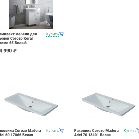
омплект мебели для
Купить
анной Corozo Koral
лимп 65 Белый
4 990 ₽
аковина Corozo Madera
Купить
Раковина Corozo Madera
Купить
del 60 17066 Белая
Adel 70 18401 Белая