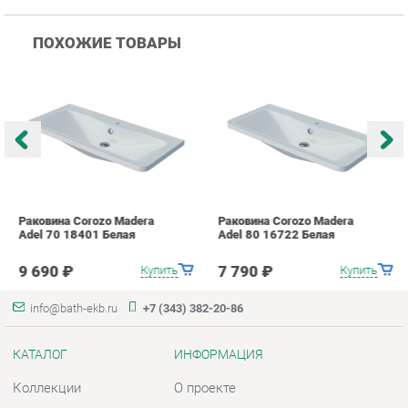
Раковина Corozo Madera
Раковина Corozo Madera
Р
Adel 70 18401 Белая
Adel 80 16722 Белая
A
9 690 ₽
7 790 ₽
Купить
Купить
info@bath-ekb.ru
+7 (343) 382-20-86
КАТАЛОГ
ИНФОРМАЦИЯ
Коллекции
О проекте
Шкафы в ванную
Контакты
Комоды для ванной
Дизайн
Умывальники с тумбой
Доставка и Оплата
Тумбы под раковину
Скидки и Акции
Зеркала в ванную
Политика