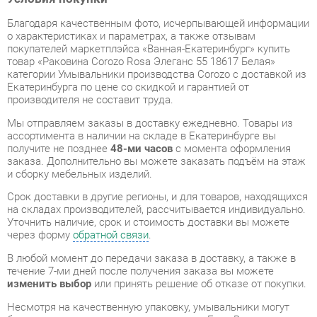
товар «Раковина Corozo Rosa Элеганс 55 18617 Белая»
категории Умывальники производства Corozo с доставкой из
Екатеринбурга по цене со скидкой и гарантией от
производителя не составит труда.
Мы отправляем заказы в доставку ежедневно. Товары из
ассортимента в наличии на складе в Екатеринбурге вы
получите не позднее
48-ми часов
с момента оформления
заказа. Дополнительно вы можете заказать подъём на этаж
и сборку мебельных изделий.
Срок доставки в другие регионы, и для товаров, находящихся
на складах производителей, рассчитывается индивидуально.
Уточнить наличие, срок и стоимость доставки вы можете
через форму
обратной связи
.
В любой момент до передачи заказа в доставку, а также в
течение 7-ми дней после получения заказа вы можете
изменить выбор
или принять решение об отказе от покупки.
Несмотря на качественную упаковку, умывальники могут
быть повреждены при транспортировке. Если Вы заметили
дефект при приёме - мы заменим поврежденную деталь.
Повторная доставка
товара -
бесплатна
.
На всю мебель категории Умывальники распространяется
гарантия 1 год
, а на некоторые модели – 2 года с момента