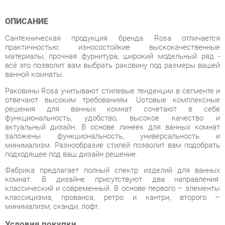
Сантехническая продукция бренда Rosa отличается
практичностью: износостойкие выскокачественные
материалы, прочная фурнитура, широкий модельный ряд -
всё это позволит вам выбрать раковину под размеры вашей
ванной комнаты.
Раковины Rosa учитывают стилевые тенденции в сегменте и
отвечают высоким требованиям. Uотовые комплексные
решения для ванных комнат сочетают в себе
функциональность, удобство, высокое качество и
актуальный дизайн. В основе линеек для ванных комнат
заложены функциональность, универсальность и
минимализм. Разнообразие стилей позволит вам подобрать
подходящее под ваш дизайн решение.
Фабрика предлагает полный спектр изделий для ванных
комнат. В дизайне присутствуют два направления:
классический и современный. В основе первого – элементы
классицизма, прованса, ретро и кантри, второго –
минимализм, сканди, лофт.
Условия покупки
Благодаря качественным фото, исчерпывающей информации
о характеристиках и параметрах, а также отзывам
покупателей маркетплэйса «Ванная-Екатеринбург» купить