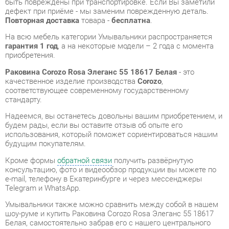
приобретения.
Раковина Corozo Rosa Элеганс 55 18617 Белая
- это
качественное изделие производства
Corozo
,
соответствующее современному государственному
стандарту.
Надеемся, вы останетесь довольны вашим приобретением, и
будем рады, если вы оставите отзыв об опыте его
использования, который поможет сориентироваться нашим
будущим покупателям.
Кроме формы
обратной связи
получить развёрнутую
консультацию, фото и видеообзор продукции вы можете по
e-mail, телефону в Екатеринбурге и через мессенджеры
Telegram и WhatsApp.
Умывальники также можно сравнить между собой в нашем
шоу-руме и купить Раковина Corozo Rosa Элеганс 55 18617
Белая, самостоятельно забрав его с нашего центрального
склада в г. Екатеринбург. Полный список адресов и
магазинов смотрите на странице
контактов
.
Материал
Фаянс