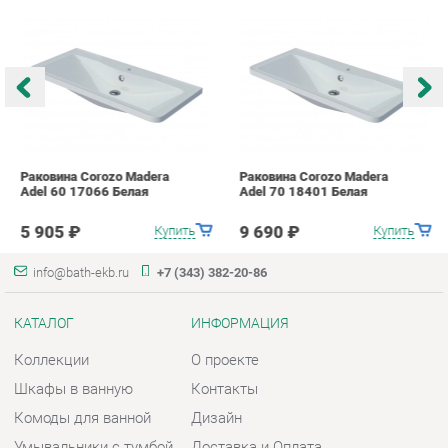
Раковина Corozo Madera
Раковина Corozo Madera
Р
Adel 60 17066 Белая
Adel 70 18401 Белая
A
5 905 ₽
9 690 ₽
Купить
Купить
info@bath-ekb.ru
+7 (343) 382-20-86
КАТАЛОГ
ИНФОРМАЦИЯ
Коллекции
О проекте
Шкафы в ванную
Контакты
Комоды для ванной
Дизайн
Умывальники с тумбой
Доставка и Оплата
Тумбы под раковину
Скидки и Акции
Зеркала в ванную
Политика
Умывальники
Гарантия
Экраны
Помощь