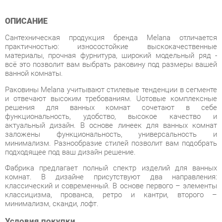
Сантехническая продукция бренда Melana отличается
практичностью: износостойкие выскокачественные
материалы, прочная фурнитура, широкий модельный ряд -
всё это позволит вам выбрать раковину под размеры вашей
ванной комнаты.
Раковины Melana учитывают стилевые тенденции в сегменте
и отвечают высоким требованиям. Uотовые комплексные
решения для ванных комнат сочетают в себе
функциональность, удобство, высокое качество и
актуальный дизайн. В основе линеек для ванных комнат
заложены функциональность, универсальность и
минимализм. Разнообразие стилей позволит вам подобрать
подходящее под ваш дизайн решение.
Фабрика предлагает полный спектр изделий для ванных
комнат. В дизайне присутствуют два направления:
классический и современный. В основе первого – элементы
классицизма, прованса, ретро и кантри, второго –
минимализм, сканди, лофт.
Условия покупки
Благодаря качественным фото, исчерпывающей информации
о характеристиках и параметрах, а также отзывам
покупателей маркетплэйса «Ванная-Екатеринбург» купить