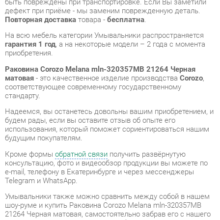
приобретения.
Раковина Corozo Melana mln-320357МB 21264 Черная
матовая
- это качественное изделие производства
Corozo
,
соответствующее современному государственному
стандарту.
Надеемся, вы останетесь довольны вашим приобретением, и
будем рады, если вы оставите отзыв об опыте его
использования, который поможет сориентироваться нашим
будущим покупателям.
Кроме формы
обратной связи
получить развёрнутую
консультацию, фото и видеообзор продукции вы можете по
e-mail, телефону в Екатеринбурге и через мессенджеры
Telegram и WhatsApp.
Умывальники также можно сравнить между собой в нашем
шоу-руме и купить Раковина Corozo Melana mln-320357МB
21264 Черная матовая, самостоятельно забрав его с нашего
центрального склада в г. Екатеринбург. Полный список
адресов и магазинов смотрите на странице
контактов
.
Материал
Искусственный мрамор