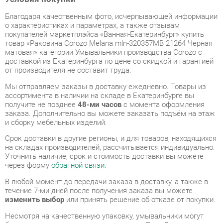
товар «Раковина Corozo Melana mln-320357МB 21264 Черная
матовая» категории Умывальники производства Corozo с
доставкой из Екатеринбурга по цене со скидкой и гарантией
от производителя не составит труда.
Мы отправляем заказы в доставку ежедневно. Товары из
ассортимента в наличии на складе в Екатеринбурге вы
получите не позднее
48-ми часов
с момента оформления
заказа. Дополнительно вы можете заказать подъём на этаж
и сборку мебельных изделий.
Срок доставки в другие регионы, и для товаров, находящихся
на складах производителей, рассчитывается индивидуально.
Уточнить наличие, срок и стоимость доставки вы можете
через форму
обратной связи
.
В любой момент до передачи заказа в доставку, а также в
течение 7-ми дней после получения заказа вы можете
изменить выбор
или принять решение об отказе от покупки.
Несмотря на качественную упаковку, умывальники могут
быть повреждены при транспортировке. Если Вы заметили
дефект при приёме - мы заменим поврежденную деталь.
Повторная доставка
товара -
бесплатна
.
На всю мебель категории Умывальники распространяется
гарантия 1 год
, а на некоторые модели – 2 года с момента