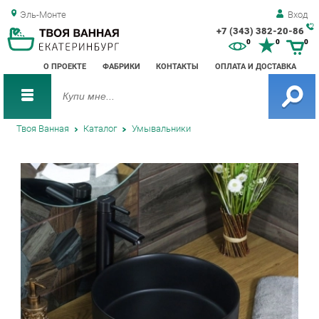
Эль-Монте
Вход
+7 (343) 382-20-86
Зак
0
0
0
обр
О ПРОЕКТЕ
ФАБРИКИ
КОНТАКТЫ
ОПЛАТА И ДОСТАВКА
зво
Твоя Ванная
Каталог
Умывальники