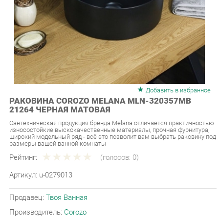
Добавить в избранное
РАКОВИНА COROZO MELANA MLN-320357МB
21264 ЧЕРНАЯ МАТОВАЯ
Сантехническая продукция бренда Melana отличается практичностью
износостойкие выскокачественные материалы, прочная фурнитура,
широкий модельный ряд - всё это позволит вам выбрать раковину под
размеры вашей ванной комнаты
Рейтинг:
(голосов:
0
)
Артикул:
u-0279013
Продавец:
Твоя Ванная
Производитель:
Corozo
10 290 ₽
Под заказ
Последняя цена: