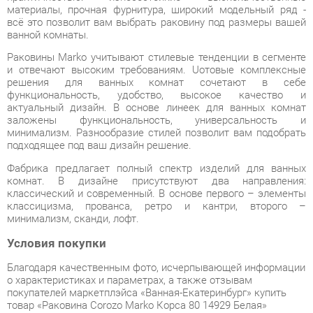
Раковины Marko учитывают стилевые тенденции в сегменте
и отвечают высоким требованиям. Uотовые комплексные
решения для ванных комнат сочетают в себе
функциональность, удобство, высокое качество и
актуальный дизайн. В основе линеек для ванных комнат
заложены функциональность, универсальность и
минимализм. Разнообразие стилей позволит вам подобрать
подходящее под ваш дизайн решение.
Фабрика предлагает полный спектр изделий для ванных
комнат. В дизайне присутствуют два направления:
классический и современный. В основе первого – элементы
классицизма, прованса, ретро и кантри, второго –
минимализм, сканди, лофт.
Условия покупки
Благодаря качественным фото, исчерпывающей информации
о характеристиках и параметрах, а также отзывам
покупателей маркетплэйса «Ванная-Екатеринбург» купить
товар «Раковина Corozo Marko Корса 80 14929 Белая»
категории Умывальники производства Corozo с доставкой из
Екатеринбурга по цене со скидкой и гарантией от
производителя не составит труда.
Мы отправляем заказы в доставку ежедневно. Товары из
ассортимента в наличии на складе в Екатеринбурге вы