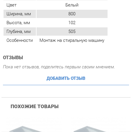
Особенности
Монтаж на стиральную машину
ОТЗЫВЫ
Пока нет отзывов, поделитесь первым своим мнением.
ДОБАВИТЬ ОТЗЫВ
ПОХОЖИЕ ТОВАРЫ
Раковина Corozo Madera
Раковина Corozo Madera
Р
Adel 60 17066 Белая
Adel 70 18401 Белая
A