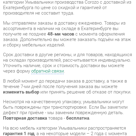
получите не позднее
48-ми часов
с момента оформления
заказа. Дополнительно вы можете заказать подъём на этаж
и сборку мебельных изделий.
Срок доставки в другие регионы, и для товаров, находящихся
на складах производителей, рассчитывается индивидуально.
Уточнить наличие, срок и стоимость доставки вы можете
через форму
обратной связи
.
В любой момент до передачи заказа в доставку, а также в
течение 7-ми дней после получения заказа вы можете
изменить выбор
или принять решение об отказе от покупки.
Несмотря на качественную упаковку, умывальники могут
быть повреждены при транспортировке. Если Вы заметили
дефект при приёме - мы заменим поврежденную деталь.
Повторная доставка
товара -
бесплатна
.
На всю мебель категории Умывальники распространяется
гарантия 1 год
, а на некоторые модели – 2 года с момента
приобретения.
Раковина Corozo Marko Корса 80 14929 Белая
- это
качественное изделие производства
Corozo
,
соответствующее современному государственному
стандарту.