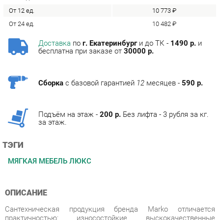
Доставка
по
г. Екатеринбург
и до ТК -
1490 р.
и
бесплатна при заказе от
30000 р.
Сборка
с базовой гарантией
12
месяцев -
590 р.
Подъём на этаж -
200 р.
Без лифта - 3 рубля за кг.
за этаж.
ТЭГИ
МЯГКАЯ МЕБЕЛЬ ЛЮКС
ОПИСАНИЕ
Сантехническая продукция бренда Marko отличается
практичностью: износостойкие выскокачественные
материалы, прочная фурнитура, широкий модельный ряд -
всё это позволит вам выбрать раковину под размеры вашей
ванной комнаты.