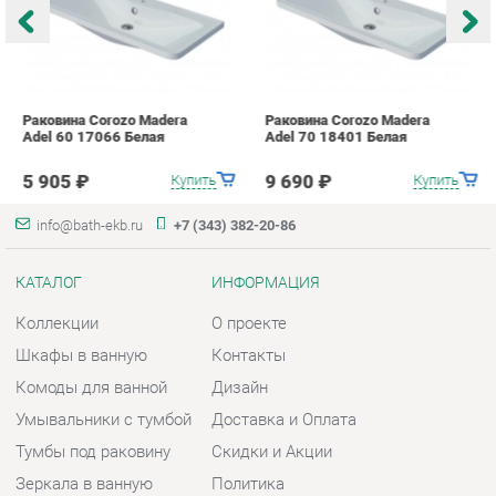
5 905 ₽
9 690 ₽
Купить
Купить
info@bath-ekb.ru
+7 (343) 382-20-86
КАТАЛОГ
ИНФОРМАЦИЯ
Коллекции
О проекте
Шкафы в ванную
Контакты
Комоды для ванной
Дизайн
Умывальники с тумбой
Доставка и Оплата
Тумбы под раковину
Скидки и Акции
Зеркала в ванную
Политика
Умывальники
Гарантия
Экраны
Помощь
ГОРОДА
КОНТАКТЫ
Весь мир
Шоурум и склад самовывоза
Екатеринбург
Адрес: г. Екатеринбург,