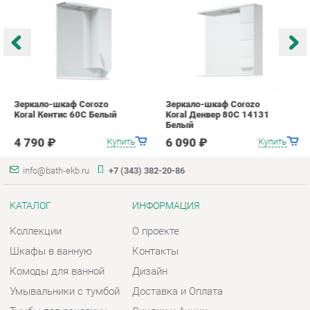
Белый
Б
4 790 ₽
6 090 ₽
Купить
Купить
info@bath-ekb.ru
+7 (343) 382-20-86
КАТАЛОГ
ИНФОРМАЦИЯ
Коллекции
О проекте
Шкафы в ванную
Контакты
Комоды для ванной
Дизайн
Умывальники с тумбой
Доставка и Оплата
Тумбы под раковину
Скидки и Акции
Зеркала в ванную
Политика
Умывальники
Гарантия
Экраны
Помощь
ГОРОДА
КОНТАКТЫ
Весь мир
Шоурум и склад самовывоза