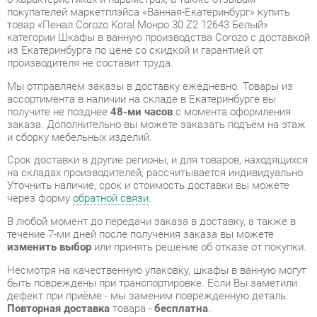
Мы отправляем заказы в доставку ежедневно. Товары из
ассортимента в наличии на складе в Екатеринбурге вы
получите не позднее
48-ми часов
с момента оформления
заказа. Дополнительно вы можете заказать подъём на этаж
и сборку мебельных изделий.
Срок доставки в другие регионы, и для товаров, находящихся
на складах производителей, рассчитывается индивидуально.
Уточнить наличие, срок и стоимость доставки вы можете
через форму
обратной связи
.
В любой момент до передачи заказа в доставку, а также в
течение 7-ми дней после получения заказа вы можете
изменить выбор
или принять решение об отказе от покупки.
Несмотря на качественную упаковку, шкафы в ванную могут
быть повреждены при транспортировке. Если Вы заметили
дефект при приёме - мы заменим поврежденную деталь.
Повторная доставка
товара -
бесплатна
.
На всю мебель категории Шкафы в ванную
распространяется
гарантия 1 год
, а на некоторые модели – 2
года с момента приобретения.
Пенал Corozo Koral Монро 30 Z2 12643 Белый
- это
качественное изделие производства
Corozo
,