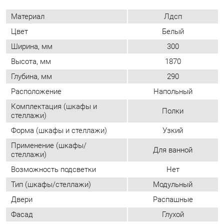
Глубина, мм
290
Расположение
Напольный
Комплектация (шкафы и
Полки
стеллажи)
Форма (шкафы и стеллажи)
Узкий
Применение (шкафы/
Для ванной
стеллажи)
Возможность подсветки
Нет
Тип (шкафы/стеллажи)
Модульный
Двери
Распашные
Фасад
Глухой
Количество дверей
Двухдверные
Шкаф-купе
Нет
Доводчики
Да
Количество полок
4
Определяется при
Направление открытия двери
сборке