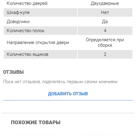
Количество ящиков
2
ОТЗЫВЫ
Пока нет отзывов, поделитесь первым своим мнением.
ДОБАВИТЬ ОТЗЫВ
ПОХОЖИЕ ТОВАРЫ
Зеркало-шкаф Corozo
Зеркало-шкаф Corozo
З
Koral Кентис 60С Белый
Koral Денвер 80С 14131
K