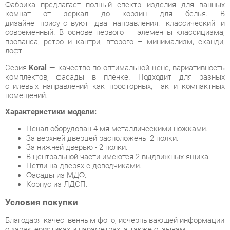
прованса, ретро и кантри, второго – минимализм, сканди,
лофт.
Серия
Koral
— качество по оптимальной цене, вариативность
комплектов, фасады в плёнке. Подходит для разных
стилевых направлений как просторных, так и компактных
помещений.
Характеристики модели:
Пенал оборудован 4-мя металлическими ножками.
За верхней дверцей расположены 2 полки.
За нижней дверью - 2 полки.
В центральной части имеются 2 выдвижных ящика.
Петли на дверях с доводчиками.
Фасады из МДФ.
Корпус из ЛДСП.
Условия покупки
Благодаря качественным фото, исчерпывающей информации
о характеристиках и параметрах, а также отзывам
покупателей маркетплэйса «Ванная-Екатеринбург» купить
товар «Пенал Corozo Koral Монро 30 Z2 12643 Белый»
категории Шкафы в ванную производства Corozo с доставкой
из Екатеринбурга по цене со скидкой и гарантией от
производителя не составит труда.