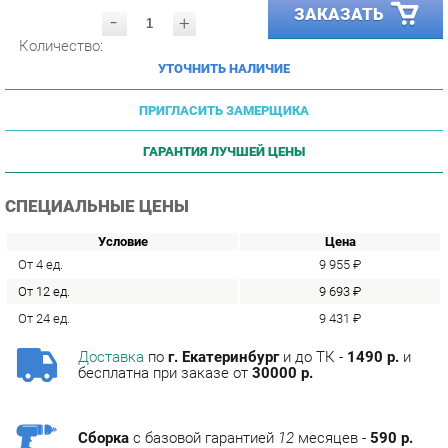
Количество:
УТОЧНИТЬ НАЛИЧИЕ
ПРИГЛАСИТЬ ЗАМЕРЩИКА
ГАРАНТИЯ ЛУЧШЕЙ ЦЕНЫ
СПЕЦИАЛЬНЫЕ ЦЕНЫ
Условие
Цена
От 4 ед.
9 955 ₽
От 12 ед.
9 693 ₽
От 24 ед.
9 431 ₽
Доставка
по
г. Екатеринбург
и до ТК -
1490 р.
и
бесплатна при заказе от
30000 р.
Сборка
с базовой гарантией
12
месяцев -
590 р.
Подъём на этаж -
200 р.
Без лифта - 3 рубля за кг.