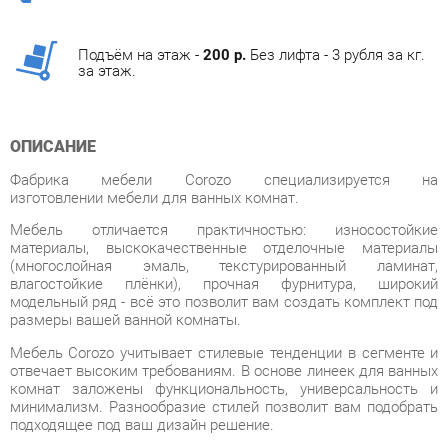
за этаж.
ОПИСАНИЕ
Фабрика мебели Corozo специализируется на
изготовлении мебели для ванных комнат.
Мебель отличается практичностью: износостойкие
материалы, выскокачественные отделочные материалы
(многослойная эмаль, текстурированный ламинат,
влагостойкие плёнки), прочная фурнитура, широкий
модельный ряд - всё это позволит вам создать комплект под
размеры вашей ванной комнаты.
Мебель Corozo учитывает стилевые тенденции в сегменте и
отвечает высоким требованиям. В основе линеек для ванных
комнат заложены функциональность, универсальность и
минимализм. Разнообразие стилей позволит вам подобрать
подходящее под ваш дизайн решение.
Фабрика предлагает полный спектр изделия для ванных
комнат от зеркал до корзин для белья. В
дизайне присутствуют два направления: классический и
современный. В основе первого – элементы классицизма,