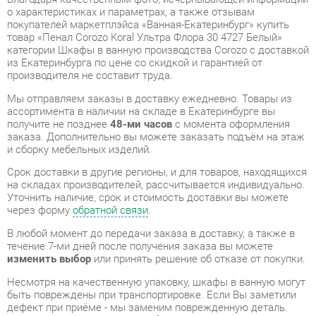
производителя не составит труда.
Мы отправляем заказы в доставку ежедневно. Товары из
ассортимента в наличии на складе в Екатеринбурге вы
получите не позднее
48-ми часов
с момента оформления
заказа. Дополнительно вы можете заказать подъём на этаж
и сборку мебельных изделий.
Срок доставки в другие регионы, и для товаров, находящихся
на складах производителей, рассчитывается индивидуально.
Уточнить наличие, срок и стоимость доставки вы можете
через форму
обратной связи
.
В любой момент до передачи заказа в доставку, а также в
течение 7-ми дней после получения заказа вы можете
изменить выбор
или принять решение об отказе от покупки.
Несмотря на качественную упаковку, шкафы в ванную могут
быть повреждены при транспортировке. Если Вы заметили
дефект при приёме - мы заменим поврежденную деталь.
Повторная доставка
товара -
бесплатна
.
На всю мебель категории Шкафы в ванную
распространяется
гарантия 1 год
, а на некоторые модели – 2
года с момента приобретения.
Пенал Corozo Koral Ультра Флора 30 4727 Белый
- это