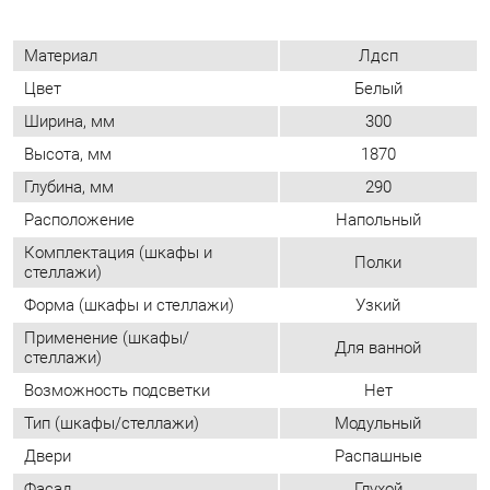
Высота, мм
1870
Глубина, мм
290
Расположение
Напольный
Комплектация (шкафы и
Полки
стеллажи)
Форма (шкафы и стеллажи)
Узкий
Применение (шкафы/
Для ванной
стеллажи)
Возможность подсветки
Нет
Тип (шкафы/стеллажи)
Модульный
Двери
Распашные
Фасад
Глухой
Количество дверей
Двухдверные
Шкаф-купе
Нет
Доводчики
Да
Количество полок
3
Определяется при