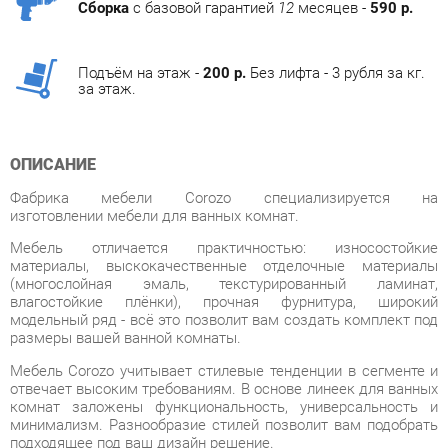
Подъём на этаж -
200 р.
Без лифта - 3 рубля за кг.
за этаж.
ОПИСАНИЕ
Фабрика мебели Corozo специализируется на
изготовлении мебели для ванных комнат.
Мебель отличается практичностью: износостойкие
материалы, выскокачественные отделочные материалы
(многослойная эмаль, текстурированный ламинат,
влагостойкие плёнки), прочная фурнитура, широкий
модельный ряд - всё это позволит вам создать комплект под
размеры вашей ванной комнаты.
Мебель Corozo учитывает стилевые тенденции в сегменте и
отвечает высоким требованиям. В основе линеек для ванных
комнат заложены функциональность, универсальность и
минимализм. Разнообразие стилей позволит вам подобрать
подходящее под ваш дизайн решение.
Фабрика предлагает полный спектр изделия для ванных
комнат от зеркал до корзин для белья. В
дизайне присутствуют два направления: классический и