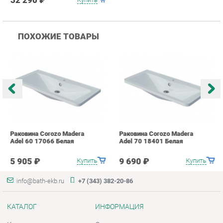
Раковина Corozo Madera
Раковина Corozo Madera
Р
Adel 60 17066 Белая
Adel 70 18401 Белая
A
5 905 ₽
9 690 ₽
Купить
Купить
info@bath-ekb.ru
+7 (343) 382-20-86
КАТАЛОГ
ИНФОРМАЦИЯ
Коллекции
О проекте
Шкафы в ванную
Контакты
Комоды для ванной
Дизайн
Умывальники с тумбой
Доставка и Оплата
Тумбы под раковину
Скидки и Акции
Зеркала в ванную
Политика