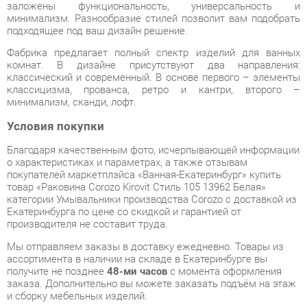
Фабрика предлагает полный спектр изделий для ванных
комнат. В дизайне присутствуют два направления:
классический и современный. В основе первого – элементы
классицизма, прованса, ретро и кантри, второго –
минимализм, сканди, лофт.
Условия покупки
Благодаря качественным фото, исчерпывающей информации
о характеристиках и параметрах, а также отзывам
покупателей маркетплэйса «Ванная-Екатеринбург» купить
товар «Раковина Corozo Kirovit Стиль 105 13962 Белая»
категории Умывальники производства Corozo с доставкой из
Екатеринбурга по цене со скидкой и гарантией от
производителя не составит труда.
Мы отправляем заказы в доставку ежедневно. Товары из
ассортимента в наличии на складе в Екатеринбурге вы
получите не позднее
48-ми часов
с момента оформления
заказа. Дополнительно вы можете заказать подъём на этаж
и сборку мебельных изделий.
Срок доставки в другие регионы, и для товаров, находящихся
на складах производителей, рассчитывается индивидуально.
Уточнить наличие, срок и стоимость доставки вы можете
через форму
обратной связи
.