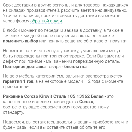
В любой момент до передачи заказа в доставку, а также в
течение 7-ми дней после получения заказа вы можете
изменить выбор
или принять решение об отказе от покупки.
Несмотря на качественную упаковку, умывальники могут
быть повреждены при транспортировке. Если Вы заметили
дефект при приёме - мы заменим поврежденную деталь.
Повторная доставка
товара -
бесплатна
.
На всю мебель категории Умывальники распространяется
гарантия 1 год
, а на некоторые модели – 2 года с момента
приобретения.
Раковина Corozo Kirovit Стиль 105 13962 Белая
- это
качественное изделие производства
Corozo
,
соответствующее современному государственному
стандарту.
Надеемся, вы останетесь довольны вашим приобретением, и
будем рады, если вы оставите отзыв об опыте его
использования, который поможет сориентироваться нашим
будущим покупателям.
Кроме формы
обратной связи
получить развёрнутую
консультацию, фото и видеообзор продукции вы можете по
e-mail, телефону в Екатеринбурге и через мессенджеры
Telegram и WhatsApp.