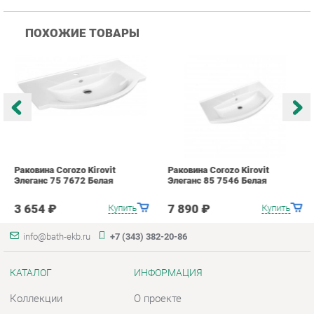
Раковина Corozo Kirovit
Раковина Corozo Kirovit
Р
Элеганс 75 7672 Белая
Элеганс 85 7546 Белая
A
3 654 ₽
7 890 ₽
Купить
Купить
info@bath-ekb.ru
+7 (343) 382-20-86
КАТАЛОГ
ИНФОРМАЦИЯ
Коллекции
О проекте
Шкафы в ванную
Контакты
Комоды для ванной
Дизайн
Умывальники с тумбой
Доставка и Оплата
Тумбы под раковину
Скидки и Акции
Зеркала в ванную
Политика
Умывальники
Гарантия