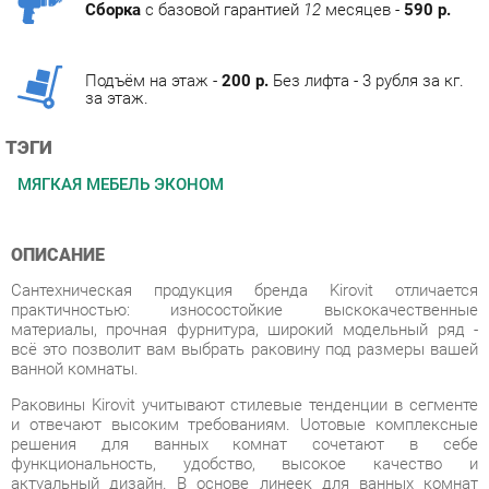
Подъём на этаж -
200 р.
Без лифта - 3 рубля за кг.
за этаж.
ТЭГИ
МЯГКАЯ МЕБЕЛЬ ЭКОНОМ
ОПИСАНИЕ
Сантехническая продукция бренда Kirovit отличается
практичностью: износостойкие выскокачественные
материалы, прочная фурнитура, широкий модельный ряд -
всё это позволит вам выбрать раковину под размеры вашей
ванной комнаты.
Раковины Kirovit учитывают стилевые тенденции в сегменте
и отвечают высоким требованиям. Uотовые комплексные
решения для ванных комнат сочетают в себе
функциональность, удобство, высокое качество и
актуальный дизайн. В основе линеек для ванных комнат
заложены функциональность, универсальность и
минимализм. Разнообразие стилей позволит вам подобрать
подходящее под ваш дизайн решение.