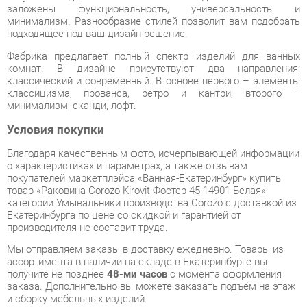
Фабрика предлагает полный спектр изделий для ванных
комнат. В дизайне присутствуют два направления:
классический и современный. В основе первого – элементы
классицизма, прованса, ретро и кантри, второго –
минимализм, сканди, лофт.
Условия покупки
Благодаря качественным фото, исчерпывающей информации
о характеристиках и параметрах, а также отзывам
покупателей маркетплэйса «Ванная-Екатеринбург» купить
товар «Раковина Corozo Kirovit Фостер 45 14901 Белая»
категории Умывальники производства Corozo с доставкой из
Екатеринбурга по цене со скидкой и гарантией от
производителя не составит труда.
Мы отправляем заказы в доставку ежедневно. Товары из
ассортимента в наличии на складе в Екатеринбурге вы
получите не позднее
48-ми часов
с момента оформления
заказа. Дополнительно вы можете заказать подъём на этаж
и сборку мебельных изделий.
Срок доставки в другие регионы, и для товаров, находящихся
на складах производителей, рассчитывается индивидуально.
Уточнить наличие, срок и стоимость доставки вы можете
через форму
обратной связи
.