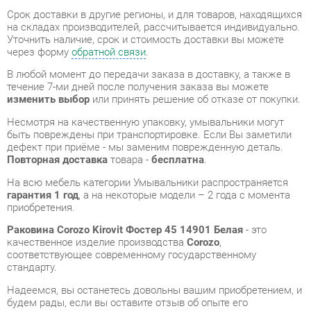
В любой момент до передачи заказа в доставку, а также в
течение 7-ми дней после получения заказа вы можете
изменить выбор
или принять решение об отказе от покупки.
Несмотря на качественную упаковку, умывальники могут
быть повреждены при транспортировке. Если Вы заметили
дефект при приёме - мы заменим поврежденную деталь.
Повторная доставка
товара -
бесплатна
.
На всю мебель категории Умывальники распространяется
гарантия 1 год
, а на некоторые модели – 2 года с момента
приобретения.
Раковина Corozo Kirovit Фостер 45 14901 Белая
- это
качественное изделие производства
Corozo
,
соответствующее современному государственному
стандарту.
Надеемся, вы останетесь довольны вашим приобретением, и
будем рады, если вы оставите отзыв об опыте его
использования, который поможет сориентироваться нашим
будущим покупателям.
Кроме формы
обратной связи
получить развёрнутую
консультацию, фото и видеообзор продукции вы можете по
e-mail, телефону в Екатеринбурге и через мессенджеры
Telegram и WhatsApp.