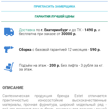
ГАРАНТИЯ ЛУЧШЕЙ ЦЕНЫ
Доставка
по
г. Екатеринбург
и до ТК -
1490 р.
и
бесплатна при заказе от
30000 р.
Сборка
с базовой гарантией
12
месяцев -
590 р.
Подъём на этаж -
200 р.
Без лифта - 3 рубля за кг.
за этаж.
ОПИСАНИЕ
Сантехническая продукция бренда Estet отличается
практичностью: износостойкие выскокачественные
материалы, прочная фурнитура, широкий модельный ряд -
всё это позволит вам выбрать раковину под размеры вашей
ванной комнаты.
Раковины Estet учитывают стилевые тенденции в сегменте и