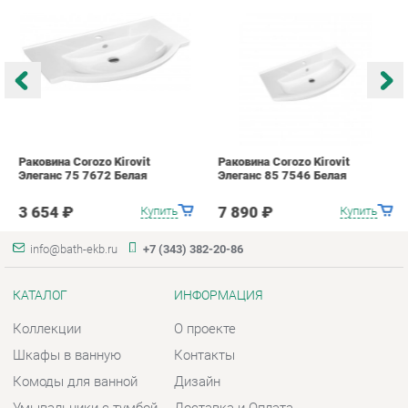
Раковина Corozo Kirovit
Раковина Corozo Kirovit
Р
Элеганс 75 7672 Белая
Элеганс 85 7546 Белая
A
3 654 ₽
7 890 ₽
Купить
Купить
info@bath-ekb.ru
+7 (343) 382-20-86
КАТАЛОГ
ИНФОРМАЦИЯ
Коллекции
О проекте
Шкафы в ванную
Контакты
Комоды для ванной
Дизайн
Умывальники с тумбой
Доставка и Оплата
Тумбы под раковину
Скидки и Акции
Зеркала в ванную
Политика
Умывальники
Гарантия
Экраны
Помощь