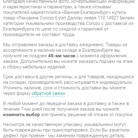
категории Умывальники производства Corozo с доставкой из
Екатеринбурга по цене со скидкой и гарантией от
производителя не составит труда.
Мы отправляем заказы в доставку ежедневно. Товары из
ассортимента в наличии на складе в Екатеринбурге вы
получите не позднее
48-ми часов
с момента оформления
заказа. Дополнительно вы можете заказать подъём на этаж
и сборку мебельных изделий.
Срок доставки в другие регионы, и для товаров, находящихся
на складах производителей, рассчитывается индивидуально.
Уточнить наличие, срок и стоимость доставки вы можете
через форму
обратной связи
.
В любой момент до передачи заказа в доставку, а также в
течение 7-ми дней после получения заказа вы можете
изменить выбор
или принять решение об отказе от покупки.
Несмотря на качественную упаковку, умывальники могут
быть повреждены при транспортировке. Если Вы заметили
дефект при приёме - мы заменим поврежденную деталь.
Повторная доставка
товара -
бесплатна
.
На всю мебель категории Умывальники распространяется
гарантия 1 год
, а на некоторые модели – 2 года с момента
приобретения.