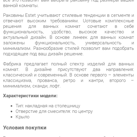
отвечают высоким требованиям. Uотовые комплексные
решения для ванных комнат сочетают в себе
функциональность, удобство, высокое качество и
актуальный дизайн. В основе линеек для ванных комнат
заложены функциональность, универсальность и
минимализм. Разнообразие стилей позволит вам подобрать
подходящее под ваш дизайн решение.
Фабрика предлагает полный спектр изделий для ванных
комнат. В дизайне присутствуют два направления:
классический и современный. В основе первого – элементы
классицизма, прованса, ретро и кантри, второго –
минимализм, сканди, лофт.
Характеристики модели:
Тип: накладная на столешницу
Отверстие для смесителя: по центру
Крыло
Условия покупки
Благодаря качественным фото, исчерпывающей информации
о характеристиках и параметрах, а также отзывам
покупателей маркетплэйса «Ванная-Екатеринбург» купить
товар «Раковина Corozo Estet Даллас левая 110 14927 Белая»