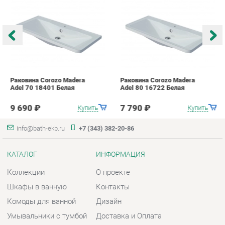
Раковина Corozo Madera
Раковина Corozo Madera
Р
Adel 70 18401 Белая
Adel 80 16722 Белая
A
9 690 ₽
7 790 ₽
Купить
Купить
info@bath-ekb.ru
+7 (343) 382-20-86
КАТАЛОГ
ИНФОРМАЦИЯ
Коллекции
О проекте
Шкафы в ванную
Контакты
Комоды для ванной
Дизайн
Умывальники с тумбой
Доставка и Оплата
Тумбы под раковину
Скидки и Акции
Зеркала в ванную
Политика
Умывальники
Гарантия
Экраны
Помощь
ГОРОДА
КОНТАКТЫ