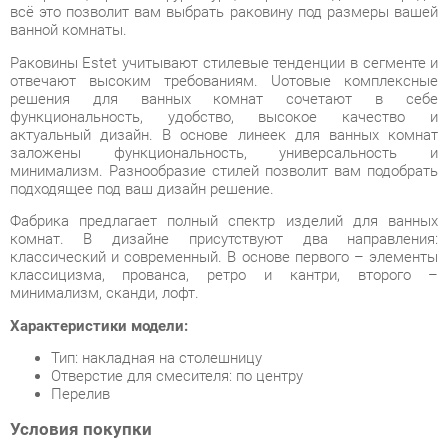
Раковины Estet учитывают стилевые тенденции в сегменте и
отвечают высоким требованиям. Uотовые комплексные
решения для ванных комнат сочетают в себе
функциональность, удобство, высокое качество и
актуальный дизайн. В основе линеек для ванных комнат
заложены функциональность, универсальность и
минимализм. Разнообразие стилей позволит вам подобрать
подходящее под ваш дизайн решение.
Фабрика предлагает полный спектр изделий для ванных
комнат. В дизайне присутствуют два направления:
классический и современный. В основе первого – элементы
классицизма, прованса, ретро и кантри, второго –
минимализм, сканди, лофт.
Характеристики модели:
Тип: накладная на столешницу
Отверстие для смесителя: по центру
Перелив
Условия покупки
Благодаря качественным фото, исчерпывающей информации
о характеристиках и параметрах, а также отзывам
покупателей маркетплэйса «Ванная-Екатеринбург» купить
товар «Раковина Corozo Estet LEA 60 13958 Белая» категории