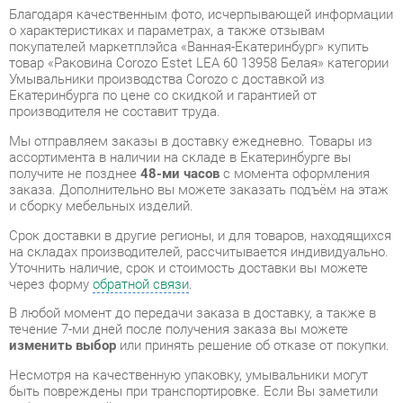
Умывальники производства Corozo с доставкой из
Екатеринбурга по цене со скидкой и гарантией от
производителя не составит труда.
Мы отправляем заказы в доставку ежедневно. Товары из
ассортимента в наличии на складе в Екатеринбурге вы
получите не позднее
48-ми часов
с момента оформления
заказа. Дополнительно вы можете заказать подъём на этаж
и сборку мебельных изделий.
Срок доставки в другие регионы, и для товаров, находящихся
на складах производителей, рассчитывается индивидуально.
Уточнить наличие, срок и стоимость доставки вы можете
через форму
обратной связи
.
В любой момент до передачи заказа в доставку, а также в
течение 7-ми дней после получения заказа вы можете
изменить выбор
или принять решение об отказе от покупки.
Несмотря на качественную упаковку, умывальники могут
быть повреждены при транспортировке. Если Вы заметили
дефект при приёме - мы заменим поврежденную деталь.
Повторная доставка
товара -
бесплатна
.
На всю мебель категории Умывальники распространяется
гарантия 1 год
, а на некоторые модели – 2 года с момента
приобретения.