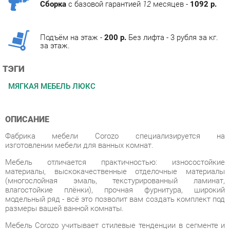
Подъём на этаж -
200 р.
Без лифта - 3 рубля за кг.
за этаж.
ТЭГИ
МЯГКАЯ МЕБЕЛЬ ЛЮКС
ОПИСАНИЕ
Фабрика мебели Corozo специализируется на
изготовлении мебели для ванных комнат.
Мебель отличается практичностью: износостойкие
материалы, выскокачественные отделочные материалы
(многослойная эмаль, текстурированный ламинат,
влагостойкие плёнки), прочная фурнитура, широкий
модельный ряд - всё это позволит вам создать комплект под
размеры вашей ванной комнаты.
Мебель Corozo учитывает стилевые тенденции в сегменте и
отвечает высоким требованиям. В основе линеек для ванных
комнат заложены функциональность, универсальность и
минимализм. Разнообразие стилей позволит вам подобрать
подходящее под ваш дизайн решение.