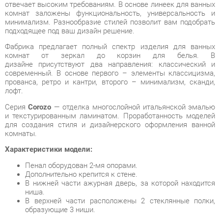
Фабрика предлагает полный спектр изделия для ванных
комнат от зеркал до корзин для белья. В
дизайне присутствуют два направления: классический и
современный. В основе первого – элементы классицизма,
прованса, ретро и кантри, второго – минимализм, сканди,
лофт.
Серия
Corozo
— отделка многослойной итальянской эмалью
и текстурированным ламинатом. Проработанность моделей
для создания стиля и дизайнерского оформления ванной
комнаты.
Характеристики модели:
Пенал оборудован 2-мя опорами.
Дополнительно крепится к стене.
В нижней части ажурная дверь, за которой находится
ниша.
В верхней части расположены 2 стеклянные полки,
образующие 3 ниши.
Условия покупки
Благодаря качественным фото, исчерпывающей информации
о характеристиках и параметрах, а также отзывам
покупателей маркетплэйса «Ванная-Екатеринбург» купить