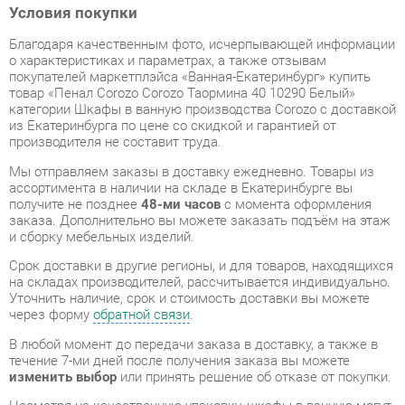
товар «Пенал Corozo Corozo Таормина 40 10290 Белый»
категории Шкафы в ванную производства Corozo с доставкой
из Екатеринбурга по цене со скидкой и гарантией от
производителя не составит труда.
Мы отправляем заказы в доставку ежедневно. Товары из
ассортимента в наличии на складе в Екатеринбурге вы
получите не позднее
48-ми часов
с момента оформления
заказа. Дополнительно вы можете заказать подъём на этаж
и сборку мебельных изделий.
Срок доставки в другие регионы, и для товаров, находящихся
на складах производителей, рассчитывается индивидуально.
Уточнить наличие, срок и стоимость доставки вы можете
через форму
обратной связи
.
В любой момент до передачи заказа в доставку, а также в
течение 7-ми дней после получения заказа вы можете
изменить выбор
или принять решение об отказе от покупки.
Несмотря на качественную упаковку, шкафы в ванную могут
быть повреждены при транспортировке. Если Вы заметили
дефект при приёме - мы заменим поврежденную деталь.
Повторная доставка
товара -
бесплатна
.
На всю мебель категории Шкафы в ванную
распространяется
гарантия 1 год
, а на некоторые модели – 2