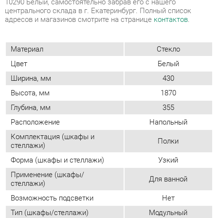
Ширина, мм
430
Высота, мм
1870
Глубина, мм
355
Расположение
Напольный
Комплектация (шкафы и
Полки
стеллажи)
Форма (шкафы и стеллажи)
Узкий
Применение (шкафы/
Для ванной
стеллажи)
Возможность подсветки
Нет
Тип (шкафы/стеллажи)
Модульный
Двери
Распашные
Фасад
Глухой
Количество дверей
Однодверные
Шкаф-купе
Нет
Доводчики
Да