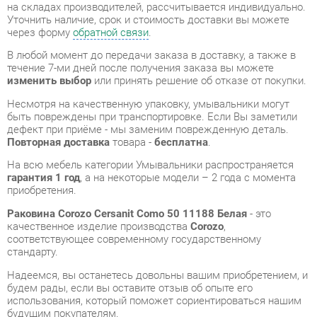
течение 7-ми дней после получения заказа вы можете
изменить выбор
или принять решение об отказе от покупки.
Несмотря на качественную упаковку, умывальники могут
быть повреждены при транспортировке. Если Вы заметили
дефект при приёме - мы заменим поврежденную деталь.
Повторная доставка
товара -
бесплатна
.
На всю мебель категории Умывальники распространяется
гарантия 1 год
, а на некоторые модели – 2 года с момента
приобретения.
Раковина Corozo Cersanit Como 50 11188 Белая
- это
качественное изделие производства
Corozo
,
соответствующее современному государственному
стандарту.
Надеемся, вы останетесь довольны вашим приобретением, и
будем рады, если вы оставите отзыв об опыте его
использования, который поможет сориентироваться нашим
будущим покупателям.
Кроме формы
обратной связи
получить развёрнутую
консультацию, фото и видеообзор продукции вы можете по
e-mail, телефону в Екатеринбурге и через мессенджеры
Telegram и WhatsApp.