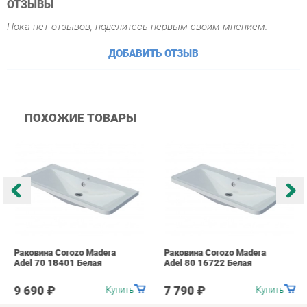
ПОХОЖИЕ ТОВАРЫ
Раковина Corozo Madera
Раковина Corozo Madera
Р
Adel 70 18401 Белая
Adel 80 16722 Белая
A
9 690 ₽
7 790 ₽
Купить
Купить
info@bath-ekb.ru
+7 (343) 382-20-86
КАТАЛОГ
ИНФОРМАЦИЯ
Коллекции
О проекте
Шкафы в ванную
Контакты