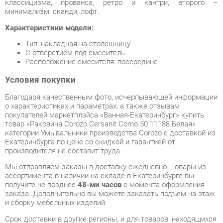
Тип: накладная на столешницу
С отверстием под смеситель
Расположение смесителя: посередине
Условия покупки
Благодаря качественным фото, исчерпывающей информации
о характеристиках и параметрах, а также отзывам
покупателей маркетплэйса «Ванная-Екатеринбург» купить
товар «Раковина Corozo Cersanit Como 50 11188 Белая»
категории Умывальники производства Corozo с доставкой из
Екатеринбурга по цене со скидкой и гарантией от
производителя не составит труда.
Мы отправляем заказы в доставку ежедневно. Товары из
ассортимента в наличии на складе в Екатеринбурге вы
получите не позднее
48-ми часов
с момента оформления
заказа. Дополнительно вы можете заказать подъём на этаж
и сборку мебельных изделий.
Срок доставки в другие регионы, и для товаров, находящихся
на складах производителей, рассчитывается индивидуально.
Уточнить наличие, срок и стоимость доставки вы можете
через форму
обратной связи
.
В любой момент до передачи заказа в доставку, а также в