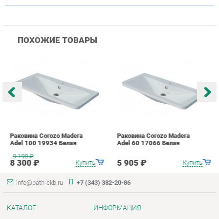
Раковина Corozo Madera
Раковина Corozo Madera
Р
Adel 100 19934 Белая
Adel 60 17066 Белая
A
9 190
₽
8 300 ₽
5 905 ₽
Купить
Купить
info@bath-ekb.ru
+7 (343) 382-20-86
КАТАЛОГ
ИНФОРМАЦИЯ
Коллекции
О проекте
Шкафы в ванную
Контакты
Комоды для ванной
Дизайн
Умывальники с тумбой
Доставка и Оплата
Тумбы под раковину
Скидки и Акции