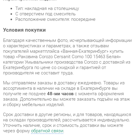
Условия покупки
Благодаря качественным фото, исчерпывающей информации
о характеристиках и параметрах, а также отзывам
покупателей маркетплэйса «Ванная-Екатеринбург» купить
товар «Раковина Corozo Cersanit Como 100 15463 Белая»
категории Умывальники производства Corozo с доставкой из
Екатеринбурга по цене со скидкой и гарантией от
производителя не составит труда.
Мы отправляем заказы в доставку ежедневно. Товары из
ассортимента в наличии на складе в Екатеринбурге вы
получите не позднее
48-ми часов
с момента оформления
заказа. Дополнительно вы можете заказать подъём на этаж
и сборку мебельных изделий.
Срок доставки в другие регионы, и для товаров, находящихся
на складах производителей, рассчитывается индивидуально.
Уточнить наличие, срок и стоимость доставки вы можете
через форму
обратной связи
.
В любой момент до передачи заказа в доставку, а также в
течение 7-ми дней после получения заказа вы можете
изменить выбор
или принять решение об отказе от покупки.
Несмотря на качественную упаковку, умывальники могут