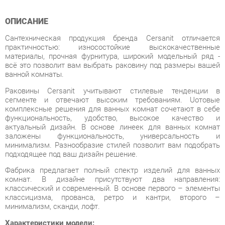
Сантехническая продукция бренда Cersanit отличается
практичностью: износостойкие выскокачественные
материалы, прочная фурнитура, широкий модельный ряд -
всё это позволит вам выбрать раковину под размеры вашей
ванной комнаты.
Раковины Cersanit учитывают стилевые тенденции в
сегменте и отвечают высоким требованиям. Uотовые
комплексные решения для ванных комнат сочетают в себе
функциональность, удобство, высокое качество и
актуальный дизайн. В основе линеек для ванных комнат
заложены функциональность, универсальность и
минимализм. Разнообразие стилей позволит вам подобрать
подходящее под ваш дизайн решение.
Фабрика предлагает полный спектр изделий для ванных
комнат. В дизайне присутствуют два направления:
классический и современный. В основе первого – элементы
классицизма, прованса, ретро и кантри, второго –
минимализм, сканди, лофт.
Характеристики модели:
Тип: накладная на столешницу
С отверстием под смеситель
Расположение смесителя: посередине