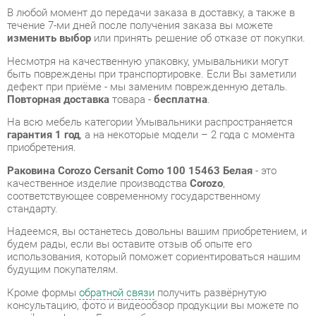
быть повреждены при транспортировке. Если Вы заметили
дефект при приёме - мы заменим поврежденную деталь.
Повторная доставка
товара -
бесплатна
.
На всю мебель категории Умывальники распространяется
гарантия 1 год
, а на некоторые модели – 2 года с момента
приобретения.
Раковина Corozo Cersanit Como 100 15463 Белая
- это
качественное изделие производства
Corozo
,
соответствующее современному государственному
стандарту.
Надеемся, вы останетесь довольны вашим приобретением, и
будем рады, если вы оставите отзыв об опыте его
использования, который поможет сориентироваться нашим
будущим покупателям.
Кроме формы
обратной связи
получить развёрнутую
консультацию, фото и видеообзор продукции вы можете по
e-mail, телефону в Екатеринбурге и через мессенджеры
Telegram и WhatsApp.
Умывальники также можно сравнить между собой в нашем
шоу-руме и купить Раковина Corozo Cersanit Como 100 15463
Белая, самостоятельно забрав его с нашего центрального
склада в г. Екатеринбург. Полный список адресов и