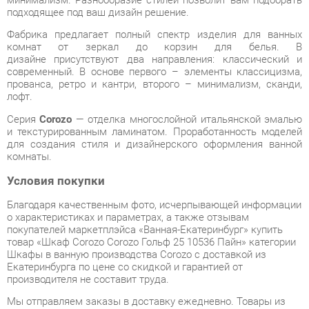
дизайне присутствуют два направления: классический и
современный. В основе первого – элементы классицизма,
прованса, ретро и кантри, второго – минимализм, сканди,
лофт.
Серия
Corozo
— отделка многослойной итальянской эмалью
и текстурированным ламинатом. Проработанность моделей
для создания стиля и дизайнерского оформления ванной
комнаты.
Условия покупки
Благодаря качественным фото, исчерпывающей информации
о характеристиках и параметрах, а также отзывам
покупателей маркетплэйса «Ванная-Екатеринбург» купить
товар «Шкаф Corozo Corozo Гольф 25 10536 Пайн» категории
Шкафы в ванную производства Corozo с доставкой из
Екатеринбурга по цене со скидкой и гарантией от
производителя не составит труда.
Мы отправляем заказы в доставку ежедневно. Товары из
ассортимента в наличии на складе в Екатеринбурге вы
получите не позднее
48-ми часов
с момента оформления
заказа. Дополнительно вы можете заказать подъём на этаж
и сборку мебельных изделий.