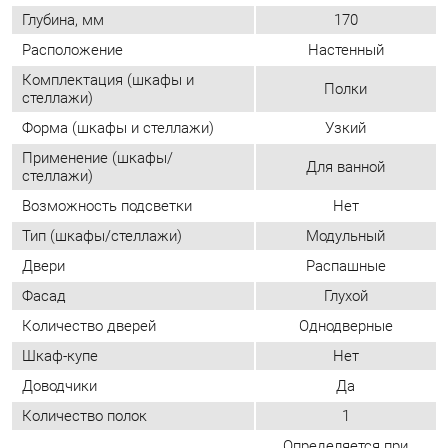
Применение (шкафы/
Для ванной
стеллажи)
Возможность подсветки
Нет
Тип (шкафы/стеллажи)
Модульный
Двери
Распашные
Фасад
Глухой
Количество дверей
Однодверные
Шкаф-купе
Нет
Доводчики
Да
Количество полок
1
Определяется при
Направление открытия двери
сборке
ОТЗЫВЫ
Пока нет отзывов, поделитесь первым своим мнением.
ДОБАВИТЬ ОТЗЫВ