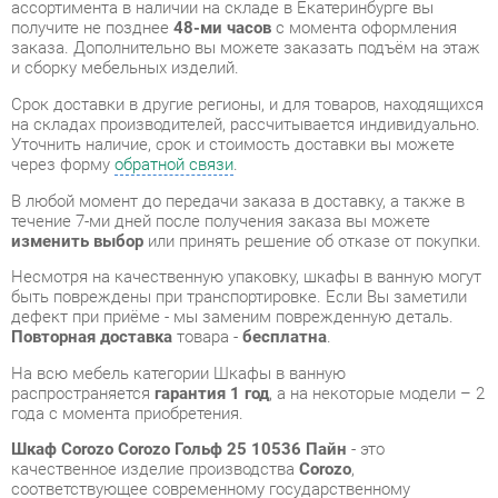
Срок доставки в другие регионы, и для товаров, находящихся
на складах производителей, рассчитывается индивидуально.
Уточнить наличие, срок и стоимость доставки вы можете
через форму
обратной связи
.
В любой момент до передачи заказа в доставку, а также в
течение 7-ми дней после получения заказа вы можете
изменить выбор
или принять решение об отказе от покупки.
Несмотря на качественную упаковку, шкафы в ванную могут
быть повреждены при транспортировке. Если Вы заметили
дефект при приёме - мы заменим поврежденную деталь.
Повторная доставка
товара -
бесплатна
.
На всю мебель категории Шкафы в ванную
распространяется
гарантия 1 год
, а на некоторые модели – 2
года с момента приобретения.
Шкаф Corozo Corozo Гольф 25 10536 Пайн
- это
качественное изделие производства
Corozo
,
соответствующее современному государственному
стандарту.
Надеемся, вы останетесь довольны вашим приобретением, и
будем рады, если вы оставите отзыв об опыте его
использования, который поможет сориентироваться нашим
будущим покупателям.