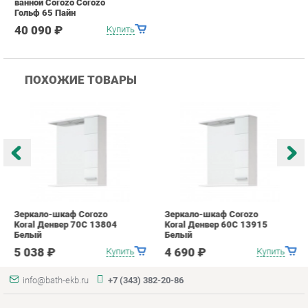
Зеркало-шкаф Corozo
Зеркало-шкаф Corozo
З
Koral Денвер 70С 13804
Koral Денвер 60С 13915
C
Белый
Белый
7
5 038 ₽
4 690 ₽
Купить
Купить
info@bath-ekb.ru
+7 (343) 382-20-86
КАТАЛОГ
ИНФОРМАЦИЯ
Коллекции
О проекте
Шкафы в ванную
Контакты
Комоды для ванной
Дизайн
Умывальники с тумбой
Доставка и Оплата
Тумбы под раковину
Скидки и Акции