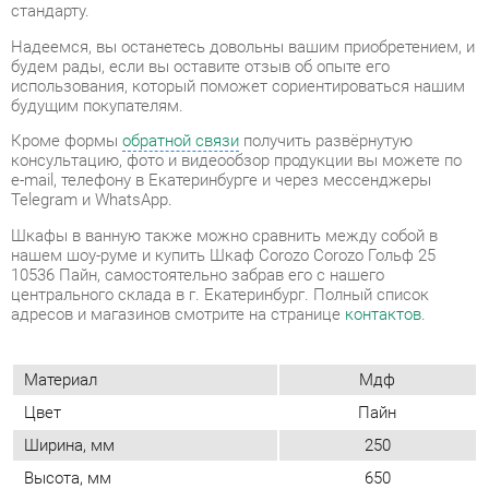
Кроме формы
обратной связи
получить развёрнутую
консультацию, фото и видеообзор продукции вы можете по
e-mail, телефону в Екатеринбурге и через мессенджеры
Telegram и WhatsApp.
Шкафы в ванную также можно сравнить между собой в
нашем шоу-руме и купить Шкаф Corozo Corozo Гольф 25
10536 Пайн, самостоятельно забрав его с нашего
центрального склада в г. Екатеринбург. Полный список
адресов и магазинов смотрите на странице
контактов
.
Материал
Мдф
Цвет
Пайн
Ширина, мм
250
Высота, мм
650
Глубина, мм
170
Расположение
Настенный
Комплектация (шкафы и
Полки
стеллажи)
Форма (шкафы и стеллажи)
Узкий