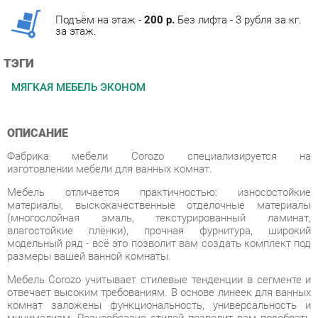
ТЭГИ
МЯГКАЯ МЕБЕЛЬ ЭКОНОМ
ОПИСАНИЕ
Фабрика мебели Corozo специализируется на
изготовлении мебели для ванных комнат.
Мебель отличается практичностью: износостойкие
материалы, выскокачественные отделочные материалы
(многослойная эмаль, текстурированный ламинат,
влагостойкие плёнки), прочная фурнитура, широкий
модельный ряд - всё это позволит вам создать комплект под
размеры вашей ванной комнаты.
Мебель Corozo учитывает стилевые тенденции в сегменте и
отвечает высоким требованиям. В основе линеек для ванных
комнат заложены функциональность, универсальность и
минимализм. Разнообразие стилей позволит вам подобрать
подходящее под ваш дизайн решение.
Фабрика предлагает полный спектр изделия для ванных
комнат от зеркал до корзин для белья. В