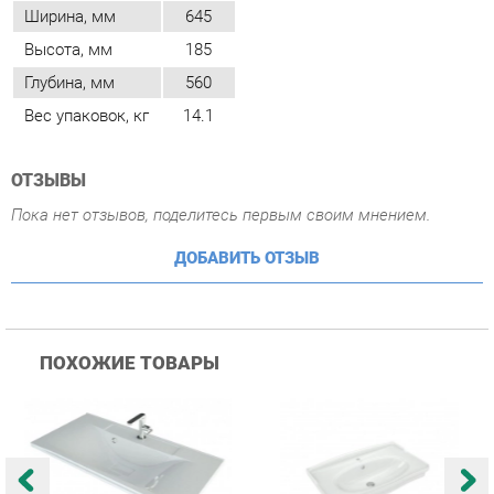
ОТЗЫВЫ
Пока нет отзывов, поделитесь первым своим мнением.
ДОБАВИТЬ ОТЗЫВ
ПОХОЖИЕ ТОВАРЫ
Раковина Corozo Madera
Раковина Corozo Kirovit
Р
Milen 90 17431 Белая
Модерн 85 12217 Белая
Э
Купить
Купить