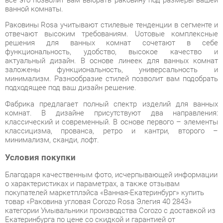
отвечают высоким требованиям. Uотовые комплексные
решения для ванных комнат сочетают в себе
функциональность, удобство, высокое качество и
актуальный дизайн. В основе линеек для ванных комнат
заложены функциональность, универсальность и
минимализм. Разнообразие стилей позволит вам подобрать
подходящее под ваш дизайн решение.
Фабрика предлагает полный спектр изделий для ванных
комнат. В дизайне присутствуют два направления:
классический и современный. В основе первого – элементы
классицизма, прованса, ретро и кантри, второго –
минимализм, сканди, лофт.
Условия покупки
Благодаря качественным фото, исчерпывающей информации
о характеристиках и параметрах, а также отзывам
покупателей маркетплэйса «Ванная-Екатеринбург» купить
товар «Раковина угловая Corozo Rosa Элегия 40 2843»
категории Умывальники производства Corozo с доставкой из
Екатеринбурга по цене со скидкой и гарантией от
производителя не составит труда.
Мы отправляем заказы в доставку ежедневно. Товары из
ассортимента в наличии на складе в Екатеринбурге вы