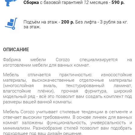
Подъём на этаж -
200 р.
Без лифта - 3 рубля за кг.
за этаж.
ОПИСАНИЕ
Фабрика мебели Corozo специализируется на
изготовлении мебели для ванных комнат.
Мебель отличается практичностью: износостойкие
материалы, выскокачественные отделочные материалы
(многослойная эмаль, текстурированный ламинат,
влагостойкие плёнки), прочная фурнитура, широкий
модельный ряд - всё это позволит вам создать комплект под
размеры вашей ванной комнаты.
Мебель Corozo учитывает стилевые тенденции в сегменте и
отвечает высоким требованиям. В основе линеек для ванных
комнат заложены функциональность, универсальность и
минимализм. Разнообразие стилей позволит вам подобрать
подходящее под ваш дизайн решение.
Фабрика предлагает полный спектр изделия для ванных
комнат от зеркал до корзин для белья. В
дизайне присутствуют два направления: классический и