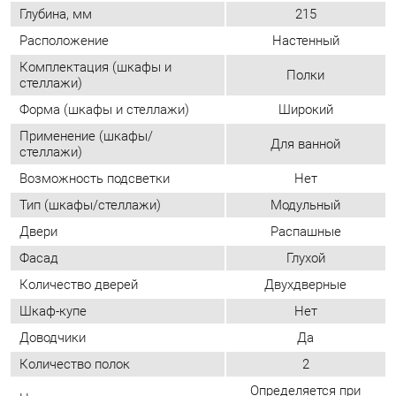
Применение (шкафы/
Для ванной
стеллажи)
Возможность подсветки
Нет
Тип (шкафы/стеллажи)
Модульный
Двери
Распашные
Фасад
Глухой
Количество дверей
Двухдверные
Шкаф-купе
Нет
Доводчики
Да
Количество полок
2
Определяется при
Направление открытия двери
сборке
ОТЗЫВЫ
Пока нет отзывов, поделитесь первым своим мнением.
ДОБАВИТЬ ОТЗЫВ