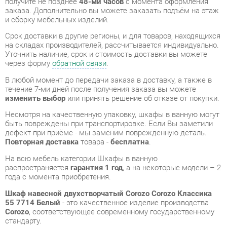
Уточнить наличие, срок и стоимость доставки вы можете
через форму
обратной связи
.
В любой момент до передачи заказа в доставку, а также в
течение 7-ми дней после получения заказа вы можете
изменить выбор
или принять решение об отказе от покупки.
Несмотря на качественную упаковку, шкафы в ванную могут
быть повреждены при транспортировке. Если Вы заметили
дефект при приёме - мы заменим поврежденную деталь.
Повторная доставка
товара -
бесплатна
.
На всю мебель категории Шкафы в ванную
распространяется
гарантия 1 год
, а на некоторые модели – 2
года с момента приобретения.
Шкаф навесной двухстворчатый Corozo Corozo Классика
55 7714 Белый
- это качественное изделие производства
Corozo
, соответствующее современному государственному
стандарту.
Надеемся, вы останетесь довольны вашим приобретением, и
будем рады, если вы оставите отзыв об опыте его
использования, который поможет сориентироваться нашим
будущим покупателям.
Кроме формы
обратной связи
получить развёрнутую