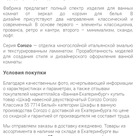
современный. В основе первого – элементы классицизма,
прованса, ретро и кантри, второго – минимализм, сканди,
лофт.
Серия
Corozo
— отделка многослойной итальянской эмалью
и текстурированным ламинатом. Проработанность моделей
для создания стиля и дизайнерского оформления ванной
комнаты.
Условия покупки
Благодаря качественным фото, исчерпывающей информации
о характеристиках и параметрах, а также отзывам
покупателей маркетплэйса «Ванная-Екатеринбург» купить
товар «Шкаф навесной двухстворчатый Corozo Corozo
Классика 55 7714 Белый» категории Шкафы в ванную
производства Corozo с доставкой из Екатеринбурга по цене
со скидкой и гарантией от производителя не составит труда.
Мы отправляем заказы в доставку ежедневно. Товары из
ассортимента в наличии на складе в Екатеринбурге вы
получите не позднее
48-ми часов
с момента оформления
заказа. Дополнительно вы можете заказать подъём на этаж
и сборку мебельных изделий.
Срок доставки в другие регионы, и для товаров, находящихся
на складах производителей, рассчитывается индивидуально.