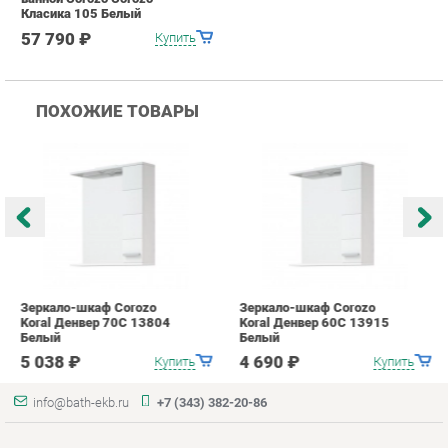
Зеркало-шкаф Corozo
Зеркало-шкаф Corozo
З
Koral Денвер 70С 13804
Koral Денвер 60С 13915
C
Белый
Белый
7
5 038 ₽
4 690 ₽
Купить
Купить
info@bath-ekb.ru
+7 (343) 382-20-86
КАТАЛОГ
ИНФОРМАЦИЯ
Коллекции
О проекте
Шкафы в ванную
Контакты
Комоды для ванной
Дизайн
Умывальники с тумбой
Доставка и Оплата
Тумбы под раковину
Скидки и Акции
Зеркала в ванную
Политика