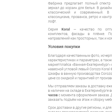
Фабрика предлагает полный спектр
зеркал до корзин для белья. В дизай
классический и современный. В
классицизма, прованса, ретро и кантр
лофт.
Серия
Koral
— качество по оптим
комплектов, фасады в плёнке. П
направлений как просторных, так и к
Условия покупки
Благодаря качественным фото, исче
характеристиках и параметрах, а так
маркетплэйса «Ванная-Екатеринбург» 
навесной угловой левый Corozo Koral
Шкафы в ванную производства Corozo 
цене со скидкой и гарантией от произв
Мы отправляем заказы в доставку еже
в наличии на складе в Екатеринбурге 
часов
с момента оформления заказа. 
заказать подъём на этаж и сборку ме
Срок доставки в другие регионы, и дл
складах производителей, рассчитывае