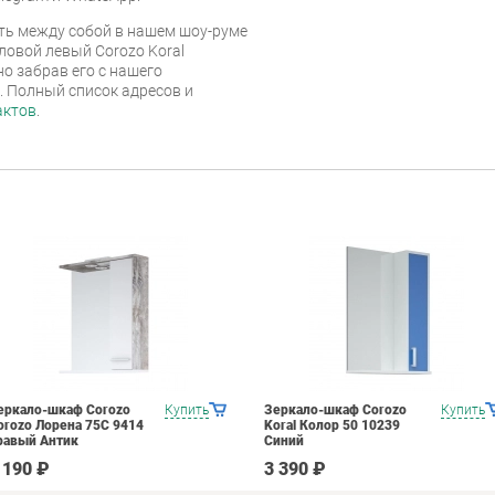
ь между собой в нашем шоу-руме
ловой левый Corozo Koral
о забрав его с нашего
г. Полный список адресов и
актов
.
еркало-шкаф Corozo
Купить
Зеркало-шкаф Corozo
Купить
orozo Лорена 75С 9414
Koral Колор 50 10239
равый Антик
Синий
 190 ₽
3 390 ₽