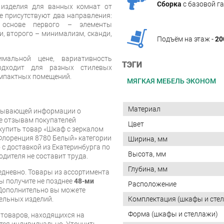
Сборка
с базовой г
 изделия для ванных комнат от
не присутствуют два направления:
 основе первого – элементы
и, второго – минимализм, сканди,
Подъём на этаж -
20
альной цене, вариативность
ТЭГИ
одходит для разных стилевых
омпактных помещений.
МЯГКАЯ МЕБЕЛЬ ЭКОНОМ
Материал
рпывающей информации о
же отзывам покупателей
Цвет
купить товар «Шкаф с зеркалом
 Флоренция 8780 Белый» категории
Ширина, мм
с доставкой из Екатеринбурга по
Высота, мм
одителя не составит труда.
Глубина, мм
дневно. Товары из ассортимента
вы получите не позднее
48-ми
Расположение
Дополнительно вы можете
Комплектация (шкафы и сте
бельных изделий.
Форма (шкафы и стеллажи)
я товаров, находящихся на
тся индивидуально. Уточнить