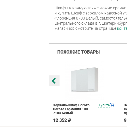
Шкафы в ванную также можно сравнит
и купить Шкаф с зеркалом навесной уг
Флоренция 8780 Белый, самостоятельн
центрального склада в г. Екатеринбур
магазинов смотрите на странице
конт
ПОХОЖИЕ ТОВАРЫ
каф Corozo
Купить
Зеркало-шкаф Corozo
Купить
З
вер 60С 13915
Corozo Гармония 100
C
7104 Белый
п
12 352 ₽
9