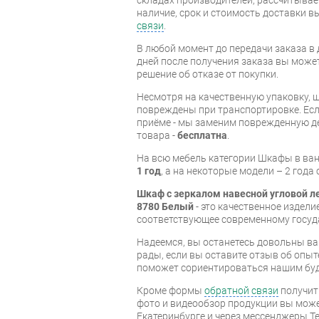
наличие, срок и стоимость доставки 
связи
.
В любой момент до передачи заказа в д
дней после получения заказа вы може
решение об отказе от покупки.
Несмотря на качественную упаковку, 
повреждены при транспортировке. Есл
приёме - мы заменим поврежденную д
товара -
бесплатна
.
На всю мебель категории Шкафы в ва
1 год
, а на некоторые модели – 2 года
Шкаф с зеркалом навесной угловой л
8780 Белый
- это качественное издел
соответствующее современному госуд
Надеемся, вы останетесь довольны ва
рады, если вы оставите отзыв об опыт
поможет сориентироваться нашим бу
Кроме формы
обратной связи
получит
фото и видеообзор продукции вы может
Екатеринбурге и через мессенджеры Te