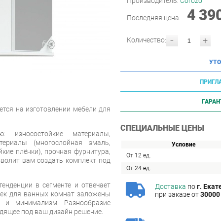
Производитель:
Corozo
4 39
Последняя цена:
-
+
Количество:
УТО
ПРИГЛ
ГАРАН
ется на изготовлении мебели для
СПЕЦИАЛЬНЫЕ ЦЕНЫ
ю: износостойкие материалы,
териалы (многослойная эмаль,
Условие
кие плёнки), прочная фурнитура,
От 12 ед.
зволит вам создать комплект под
От 24 ед.
енденции в сегменте и отвечает
Доставка
по
г. Екат
еек для ванных комнат заложены
при заказе от
30000 
ь и минимализм. Разнообразие
дящее под ваш дизайн решение.