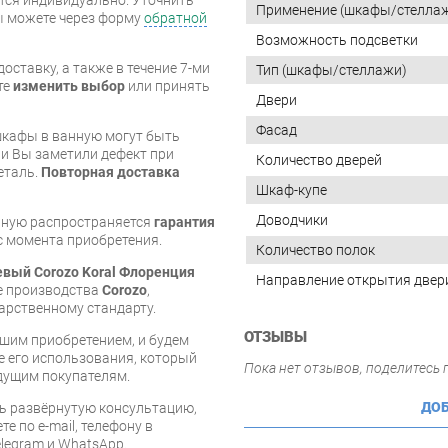
Применение (шкафы/стелла
вы можете через форму
обратной
Возможность подсветки
оставку, а также в течение 7-ми
Тип (шкафы/стеллажи)
те
изменить выбор
или принять
Двери
Фасад
шкафы в ванную могут быть
и Вы заметили дефект при
Количество дверей
еталь.
Повторная доставка
Шкаф-купе
Доводчики
нную распространяется
гарантия
 с момента приобретения.
Количество полок
евый Corozo Koral Флоренция
Направление открытия двер
ие производства
Corozo
,
арственному стандарту.
ОТЗЫВЫ
шим приобретением, и будем
е его использования, который
Пока нет отзывов, поделитесь
дущим покупателям.
ДОБ
ь развёрнутую консультацию,
е по e-mail, телефону в
legram и WhatsApp.