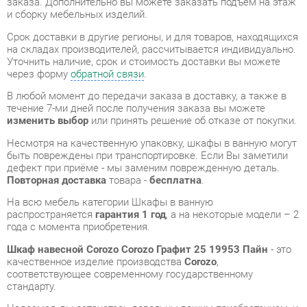
В любой момент до передачи заказа в доставку, а также в
течение 7-ми дней после получения заказа вы можете
изменить выбор
или принять решение об отказе от покупки.
Несмотря на качественную упаковку, шкафы в ванную могут
быть повреждены при транспортировке. Если Вы заметили
дефект при приёме - мы заменим поврежденную деталь.
Повторная доставка
товара -
бесплатна
.
На всю мебель категории Шкафы в ванную
распространяется
гарантия 1 год
, а на некоторые модели – 2
года с момента приобретения.
Шкаф навесной Corozo Corozo Графит 25 19953 Пайн
- это
качественное изделие производства
Corozo
,
соответствующее современному государственному
стандарту.
Надеемся, вы останетесь довольны вашим приобретением, и
будем рады, если вы оставите отзыв об опыте его
использования, который поможет сориентироваться нашим
будущим покупателям.
Кроме формы
обратной связи
получить развёрнутую
консультацию, фото и видеообзор продукции вы можете по
e-mail, телефону в Екатеринбурге и через мессенджеры