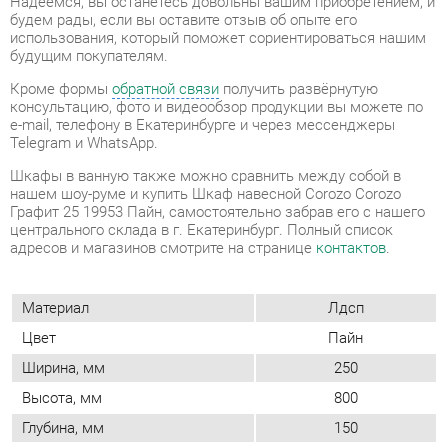
Telegram и WhatsApp.
Шкафы в ванную также можно сравнить между собой в
нашем шоу-руме и купить Шкаф навесной Corozo Corozo
Графит 25 19953 Пайн, самостоятельно забрав его с нашего
центрального склада в г. Екатеринбург. Полный список
адресов и магазинов смотрите на странице
контактов
.
Материал
Лдсп
Цвет
Пайн
Ширина, мм
250
Высота, мм
800
Глубина, мм
150
Расположение
Настенный
Комплектация (шкафы и
Полки
стеллажи)
Форма (шкафы и стеллажи)
Узкий
Применение (шкафы/
Для ванной
стеллажи)