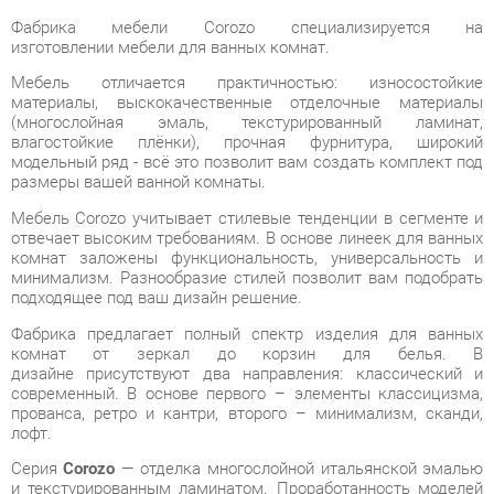
Мебель отличается практичностью: износостойкие
материалы, выскокачественные отделочные материалы
(многослойная эмаль, текстурированный ламинат,
влагостойкие плёнки), прочная фурнитура, широкий
модельный ряд - всё это позволит вам создать комплект под
размеры вашей ванной комнаты.
Мебель Corozo учитывает стилевые тенденции в сегменте и
отвечает высоким требованиям. В основе линеек для ванных
комнат заложены функциональность, универсальность и
минимализм. Разнообразие стилей позволит вам подобрать
подходящее под ваш дизайн решение.
Фабрика предлагает полный спектр изделия для ванных
комнат от зеркал до корзин для белья. В
дизайне присутствуют два направления: классический и
современный. В основе первого – элементы классицизма,
прованса, ретро и кантри, второго – минимализм, сканди,
лофт.
Серия
Corozo
— отделка многослойной итальянской эмалью
и текстурированным ламинатом. Проработанность моделей
для создания стиля и дизайнерского оформления ванной
комнаты.
Характеристики модели: