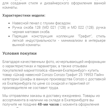
Навесной пенал с глухим фасадом.
Ручка скоба 128 (MD 021 (128) и MD 022 (128). ручка
черная матовая скоба.
Парящая конструкция коллекции "Графит", стиль
легкой индустриальности - минимализм в интерьере
вынной комнаты.
Условия покупки
Благодаря качественным фото, исчерпывающей информации
о характеристиках и параметрах, а также отзывам
покупателей маркетплэйса «Ванная-Екатеринбург» купить
товар «Шкаф навесной Corozo Corozo Графит 25 19953 Пайн»
категории Шкафы в ванную производства Corozo с доставкой
из Екатеринбурга по цене со скидкой и гарантией от
производителя не составит труда.
Мы отправляем заказы в доставку ежедневно. Товары из
ассортимента в наличии на складе в Екатеринбурге вы
получите не позднее
48-ми часов
с момента оформления
заказа. Дополнительно вы можете заказать подъём на этаж
и сборку мебельных изделий.
Срок доставки в другие регионы, и для товаров, находящихся
на складах производителей, рассчитывается индивидуально.
Уточнить наличие, срок и стоимость доставки вы можете
через форму
обратной связи
.