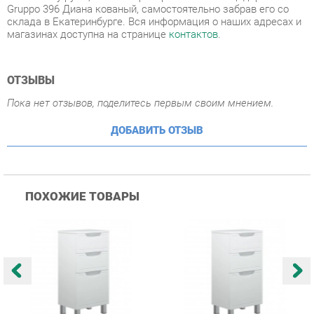
ОТЗЫВЫ
Пока нет отзывов, поделитесь первым своим мнением.
ДОБАВИТЬ ОТЗЫВ
ПОХОЖИЕ ТОВАРЫ
Комод Corozo Koral
Комод Corozo Koral
К
Монро 60 Z3 12667
Монро 50 Z3 12661
М
Белый
Белый
Б
7 934 ₽
7 556 ₽
Купить
Купить