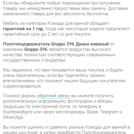
Мебель из категории Комоды для ванной обладает
гарантией на 1 год
, тогда как некоторые модели предлагают
гарантийный срок до 2 лет со дня покупки.
Полотенцедержатель Gruppo 396 Диана кованый
от
компании
Gruppo 396
является продуктом высокого
качества, полностью соответствующим современным
государственным стандартам.
Мы надеемся, что вам понравится ваша покупка, и будем
очень признательны, если вы поделитесь своими
впечатлениями, что поможет нашим будущим покупателям
сориентироваться.
Помимо формы
обратной связи
, вы можете получить
дополнительную информацию, фотографии и обзоры
продукции по электронной почте, по телефону в
Екатеринбурге или через мессенджеры Skype, Telegram и
WhatsApp.
Вы можете оценить и сравнить разные Комоды для ванной в
нашем шоу-руме, а затем приобрести Полотенцедержатель
Gruppo 396 Диана кованый, самостоятельно забрав его со
склада в Екатеринбурге. Вся информация о наших адресах и
магазинах доступна на странице
контактов
.